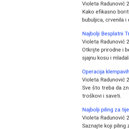
Violeta Radunović
Kako efikasno borit
bubuljica, crvenila i
Najbolji Besplatni 
Violeta Radunović
Otkrijte prirodne i
sjajnu kosu i mladal
Operacija klempavih 
Violeta Radunović
Sve što treba da zn
troškovi i saveti.
Najbolji piling za tij
Violeta Radunović
Saznajte koji piling