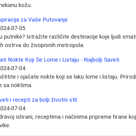
 mekanu kožu.
nspiracija za Vaše Putovanje
2024-07-05
su putnike? Istražite različite destinacije koje ljudi sma
nih ostrva do živopisnih metropola.
čati Nokte Koji Se Lome i Listaju - Najbolji Saveti
2024-07-04
itite i ojačate nokte koji se lako lome i listaju. Prirod
e sa noktima.
ti i recepti za bolji životni stil
2024-07-04
zdravoj ishrani, receptima i načinima pripreme hrane k
vike.