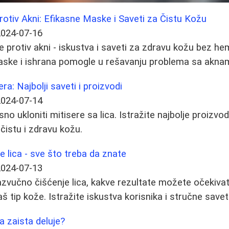
rotiv Akni: Efikasne Maske i Saveti za Čistu Kožu
2024-07-16
e protiv akni - iskustva i saveti za zdravu kožu bez hem
aske i ishrana pomogle u rešavanju problema sa akna
ra: Najbolji saveti i proizvodi
2024-07-14
no ukloniti mitisere sa lica. Istražite najbolje proizv
čistu i zdravu kožu.
e lica - sve što treba da znate
2024-07-13
azvučno čišćenje lica, kakve rezultate možete očekivati,
aš tip kože. Istražite iskustva korisnika i stručne savet
a zaista deluje?