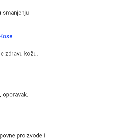
 u smanjenju
 Kose
te zdravu kožu,
a, oporavak,
kupovne proizvode i