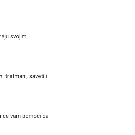
traju svojim
ni tretmani, saveti i
oji će vam pomoći da