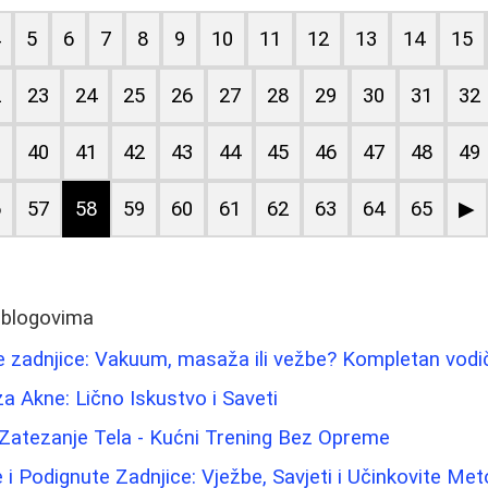
4
5
6
7
8
9
10
11
12
13
14
15
2
23
24
25
26
27
28
29
30
31
32
9
40
41
42
43
44
45
46
47
48
49
6
57
58
59
60
61
62
63
64
65
▶
 blogovima
e zadnjice: Vakuum, masaža ili vežbe? Kompletan vodi
za Akne: Lično Iskustvo i Saveti
 Zatezanje Tela - Kućni Trening Bez Opreme
i Podignute Zadnjice: Vježbe, Savjeti i Učinkovite Me