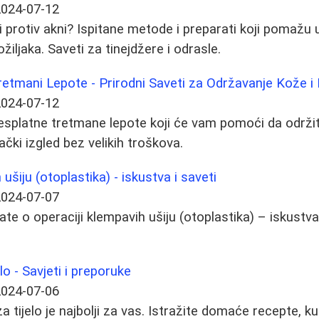
2024-07-12
i protiv akni? Ispitane metode i preparati koji pomažu
 ožiljaka. Saveti za tinejdžere i odrasle.
Tretmani Lepote - Prirodni Saveti za Održavanje Kože i
2024-07-12
 besplatne tretmane lepote koji će vam pomoći da održi
ački izgled bez velikih troškova.
ušiju (otoplastika) - iskustva i saveti
2024-07-07
ate o operaciji klempavih ušiju (otoplastika) – iskustv
elo - Savjeti i preporuke
2024-07-06
 za tijelo je najbolji za vas. Istražite domaće recepte, 