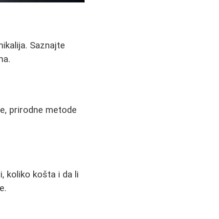
ikalija. Saznajte
ma.
ode, prirodne metode
 koliko košta i da li
e.