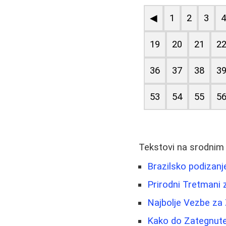
◀
1
2
3
19
20
21
2
36
37
38
3
53
54
55
5
Tekstovi na srodnim
Brazilsko podizanj
Prirodni Tretmani 
Najbolje Vezbe za
Kako do Zategnute 