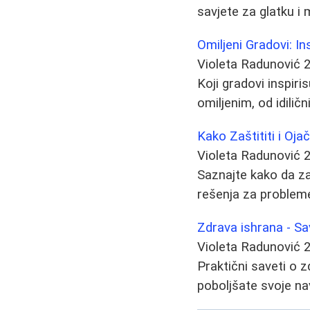
savjete za glatku i
Omiljeni Gradovi: I
Violeta Radunović
Koji gradovi inspiri
omiljenim, od idilič
Kako Zaštititi i Oja
Violeta Radunović
Saznajte kako da zašt
rešenja za problem
Zdrava ishrana - Save
Violeta Radunović
Praktični saveti o 
poboljšate svoje na