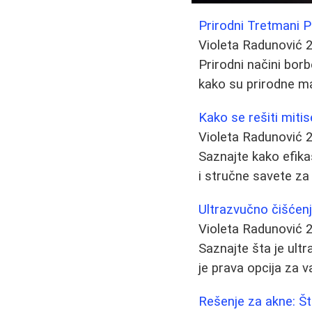
Prirodni Tretmani P
Violeta Radunović
Prirodni načini borb
kako su prirodne m
Kako se rešiti mitise
Violeta Radunović
Saznajte kako efikas
i stručne savete za 
Ultrazvučno čišćenj
Violeta Radunović
Saznajte šta je ultr
je prava opcija za v
Rešenje za akne: Št