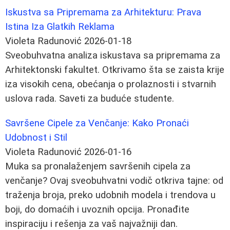
Iskustva sa Pripremama za Arhitekturu: Prava
Istina Iza Glatkih Reklama
Violeta Radunović
2026-01-18
Sveobuhvatna analiza iskustava sa pripremama za
Arhitektonski fakultet. Otkrivamo šta se zaista krije
iza visokih cena, obećanja o prolaznosti i stvarnih
uslova rada. Saveti za buduće studente.
Savršene Cipele za Venčanje: Kako Pronaći
Udobnost i Stil
Violeta Radunović
2026-01-16
Muka sa pronalaženjem savršenih cipela za
venčanje? Ovaj sveobuhvatni vodič otkriva tajne: od
traženja broja, preko udobnih modela i trendova u
boji, do domaćih i uvoznih opcija. Pronađite
inspiraciju i rešenja za vaš najvažniji dan.