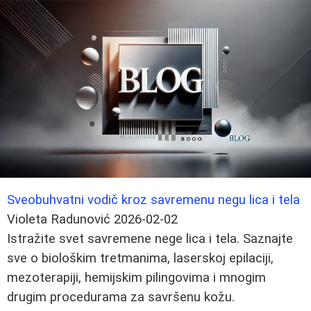
Sveobuhvatni vodič kroz savremenu negu lica i tela
Violeta Radunović
2026-02-02
Istražite svet savremene nege lica i tela. Saznajte
sve o biološkim tretmanima, laserskoj epilaciji,
mezoterapiji, hemijskim pilingovima i mnogim
drugim procedurama za savršenu kožu.