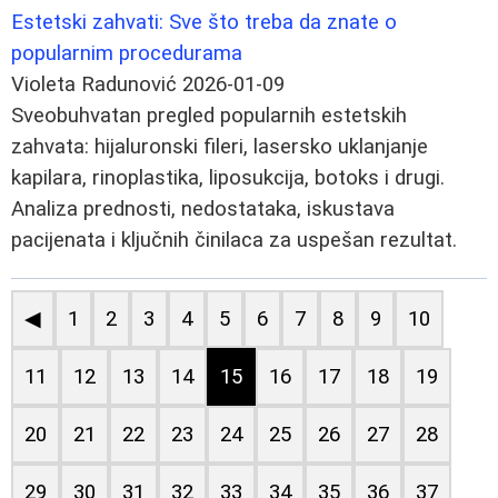
Estetski zahvati: Sve što treba da znate o
popularnim procedurama
Violeta Radunović
2026-01-09
Sveobuhvatan pregled popularnih estetskih
zahvata: hijaluronski fileri, lasersko uklanjanje
kapilara, rinoplastika, liposukcija, botoks i drugi.
Analiza prednosti, nedostataka, iskustava
pacijenata i ključnih činilaca za uspešan rezultat.
◀
1
2
3
4
5
6
7
8
9
10
11
12
13
14
15
16
17
18
19
20
21
22
23
24
25
26
27
28
29
30
31
32
33
34
35
36
37