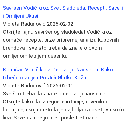
Savršen Vodič kroz Svet Sladoleda: Recepti, Saveti
i Omiljeni Ukusi
Violeta Radunović
2026-02-02
Otkrijte tajnu savršenog sladoleda! Vodič kroz
domaće recepte, brze pripreme, analizu kupovnih
brendova i sve što treba da znate o ovom
omiljenom letnjem desertu.
Konačan Vodič kroz Depilaciju Nausnica: Kako
Izbeći Iritacije i Postići Glatku Kožu
Violeta Radunović
2026-02-01
Sve što treba da znate o depilaciji nausnica.
Otkrijte kako da izbegnete iritacije, crvenilo i
bubuljice, i koja metoda je najbolja za osetljivu kožu
lica. Saveti za negu pre i posle tretmana.