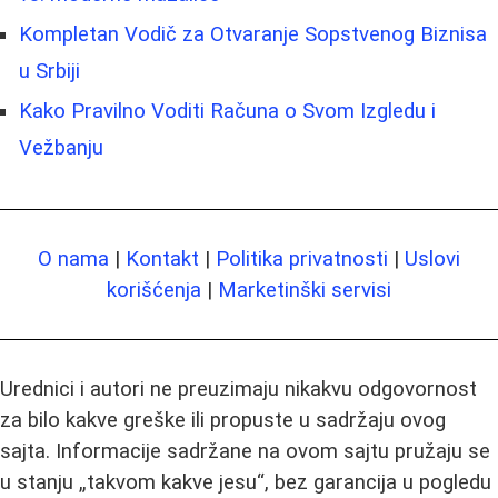
Kompletan Vodič za Otvaranje Sopstvenog Biznisa
u Srbiji
Kako Pravilno Voditi Računa o Svom Izgledu i
Vežbanju
O nama
|
Kontakt
|
Politika privatnosti
|
Uslovi
korišćenja
|
Marketinški servisi
Urednici i autori ne preuzimaju nikakvu odgovornost
za bilo kakve greške ili propuste u sadržaju ovog
sajta. Informacije sadržane na ovom sajtu pružaju se
u stanju „takvom kakve jesu“, bez garancija u pogledu