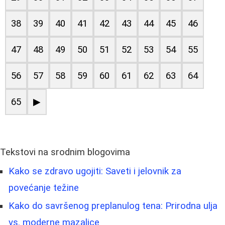
38
39
40
41
42
43
44
45
46
47
48
49
50
51
52
53
54
55
56
57
58
59
60
61
62
63
64
65
▶
Tekstovi na srodnim blogovima
Kako se zdravo ugojiti: Saveti i jelovnik za
povećanje težine
Kako do savršenog preplanulog tena: Prirodna ulja
vs. moderne mazalice