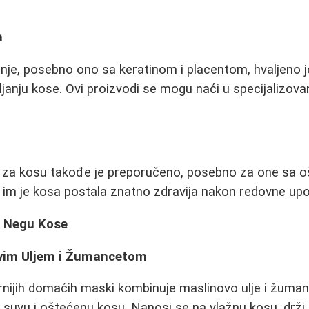
a
nje, posebno ono sa keratinom i placentom, hvaljeno 
ljanju kose. Ovi proizvodi se mogu naći u specijalizov
 za kosu takođe je preporučeno, posebno za one sa
 im je kosa postala znatno zdravija nakon redovne upo
a Negu Kose
vim Uljem i Žumancetom
rnijih domaćih maski kombinuje maslinovo ulje i žuma
suvu i oštećenu kosu. Nanosi se na vlažnu kosu, drži n