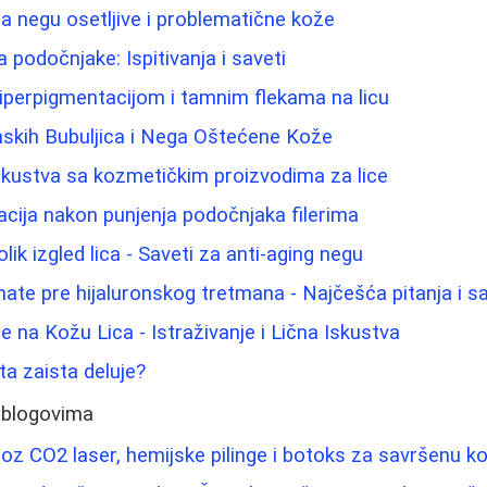
za negu osetljive i problematične kože
za podočnjake: Ispitivanja i saveti
hiperpigmentacijom i tamnim flekama na licu
kih Bubuljica i Nega Oštećene Kože
skustva sa kozmetičkim proizvodima za lice
cija nakon punjenja podočnjaka filerima
ik izgled lica - Saveti za anti-aging negu
nate pre hijaluronskog tretmana - Najčešća pitanja i sa
 na Kožu Lica - Istraživanje i Lična Iskustva
ta zaista deluje?
 blogovima
kroz CO2 laser, hemijske pilinge i botoks za savršenu k