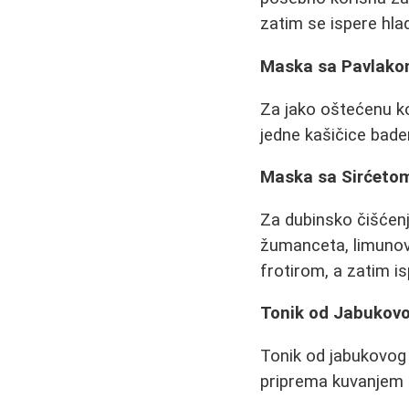
zatim se ispere hl
Maska sa Pavlako
Za jako oštećenu ko
jedne kašičice bad
Maska sa Sirćeto
Za dubinsko čišćen
žumanceta, limunov
frotirom, a zatim 
Tonik od Jabukovo
Tonik od jabukovog s
priprema kuvanjem s