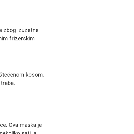
je zbog izuzetne
anim frizerskim
 oštećenom kosom.
trebe.
nce. Ova maska je
ekoliko sati, a