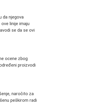
ču da njegova
ove linije imaju
avodi se da se ovi
ivne ocene zbog
 određeni proizvodi
enje, naročito za
ušenu peškirom radi