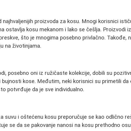
d najhvaljenijih proizvoda za kosu. Mnogi korisnici isti
a ostavlja kosu mekanom i lako se češlja. Proizvodi iz 
 breskve, što je mnogima posebno privlačno. Takođe, n
ju na životinjama.
di, posebno oni iz ružičaste kolekcije, dobili su pozit
 bujnosti kose. Međutim, neki korisnici su primetili da
to potvrđuje da je sve individualno.
a suvu i oštećenu kosu preporučuje se kao odlično reš
tuje se da se pakovanje nanosi na kosu prethodno os