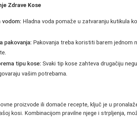
nje Zdrave Kose
m vodom:
Hladna voda pomaže u zatvaranju kutikula ko
a pakovanja:
Pakovanja treba koristiti barem jednom n
te.
prema tipu kose:
Svaki tip kose zahteva drugačiju negu,
dgovaraju vašim potrebama.
upovne proizvode ili domaće recepte, ključ je u pronala
šoj kosi. Kombinacijom pravilne njege i strpljenja, mož