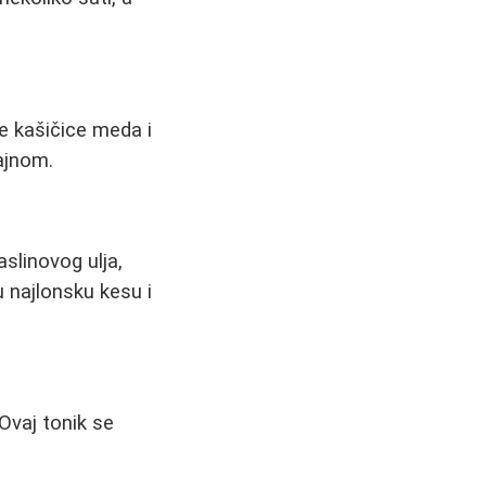
e kašičice meda i
ajnom.
slinovog ulja,
 najlonsku kesu i
Ovaj tonik se