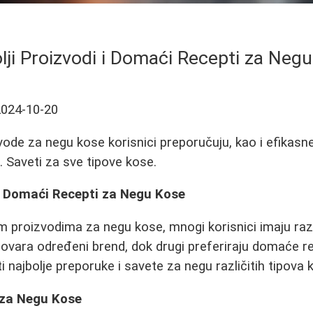
lji Proizvodi i Domaći Recepti za Neg
2024-10-20
vode za negu kose korisnici preporučuju, kao i efika
. Saveti za sve tipove kose.
 i Domaći Recepti za Negu Kose
im proizvodima za negu kose, mnogi korisnici imaju razl
ovara određeni brend, dok drugi preferiraju domaće r
 najbolje preporuke i savete za negu različitih tipova 
 za Negu Kose