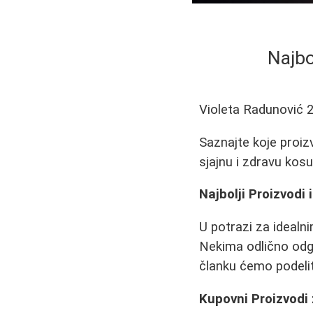
Najbo
Violeta Radunović
Saznajte koje proiz
sjajnu i zdravu kosu
Najbolji Proizvodi
U potrazi za idealn
Nekima odlično odg
članku ćemo podeliti
Kupovni Proizvodi