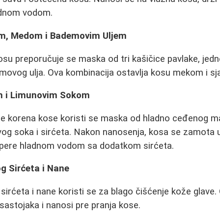
adnom vodom.
m, Medom i Bademovim Uljem
su preporučuje se maska od tri kašičice pavlake, jedn
emovog ulja. Ova kombinacija ostavlja kosu mekom i sj
m i Limunovim Sokom
je korena kose koristi se maska od hladno ceđenog ma
og soka i sirćeta. Nakon nanosenja, kosa se zamota u
ispere hladnom vodom sa dodatkom sirćeta.
g Sirćeta i Nane
irćeta i nane koristi se za blago čišćenje kože glave. 
astojaka i nanosi pre pranja kose.