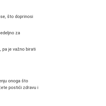
se, što doprinosi
edeljno za
 pa je važno birati
ženju onoga što
ete postići zdravu i