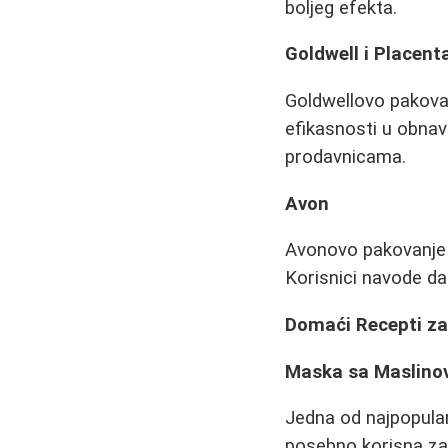
boljeg efekta.
Goldwell i Placent
Goldwellovo pakova
efikasnosti u obnav
prodavnicama.
Avon
Avonovo pakovanje
Korisnici navode da
Domaći Recepti z
Maska sa Maslino
Jedna od najpopula
posebno korisna za 