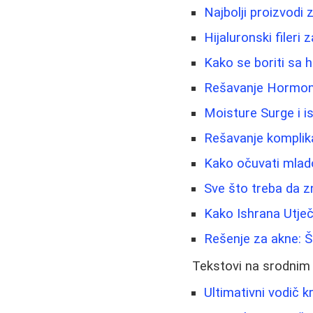
Najbolji proizvodi 
Hijaluronski fileri 
Kako se boriti sa 
Rešavanje Hormons
Moisture Surge i i
Rešavanje komplika
Kako očuvati mladol
Sve što treba da z
Kako Ishrana Utječe
Rešenje za akne: Š
Tekstovi na srodnim
Ultimativni vodič 