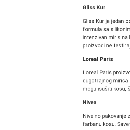
Gliss Kur
Gliss Kur je jedan o
formula sa silikonim
intenzivan miris na
proizvodi ne testira
Loreal Paris
Loreal Paris proizvo
dugotrajnog mirisa i
mogu isušiti kosu, š
Nivea
Niveino pakovanje z
farbanu kosu. Save