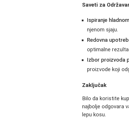
Saveti za Održava
Ispiranje hladno
njenom sjaju.
Redovna upotreb
optimalne rezulta
Izbor proizvoda 
proizvode koji o
Zaključak
Bilo da koristite k
najbolje odgovara va
lepu kosu.