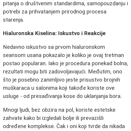
pitanja o društvenim standardima, samopouzdanju i
potrebi za prihvatanjem prirodnog procesa
starenja.
Hialuronska Kiselinа: Iskustvo i Reakcije
Nedavno iskustvo sa prvom hialuronskom
seansom usana pokazalo je koliko je ovaj tretman
postao popularan. Iako je procedura ponekad bolna,
rezultati mogu biti zadovoljavajući. Međutim, ono
što je posebno zanimljivo jeste prisustvo brojnih
muškaraca u salonima koji takođe koriste ove
usluge - od presađivanja kose do uklanjanja bora.
Mnogi ljudi, bez obzira na pol, koriste estetske
zahvate kako bi izgledali bolje ili prevazišli
određene komplekse. Čak i oni koji tvrde da nikada