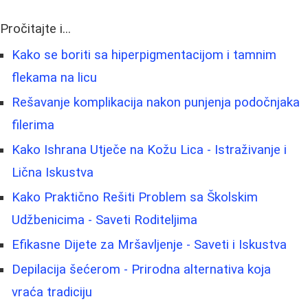
Pročitajte i...
Kako se boriti sa hiperpigmentacijom i tamnim
flekama na licu
Rešavanje komplikacija nakon punjenja podočnjaka
filerima
Kako Ishrana Utječe na Kožu Lica - Istraživanje i
Lična Iskustva
Kako Praktično Rešiti Problem sa Školskim
Udžbenicima - Saveti Roditeljima
Efikasne Dijete za Mršavljenje - Saveti i Iskustva
Depilacija šećerom - Prirodna alternativa koja
vraća tradiciju