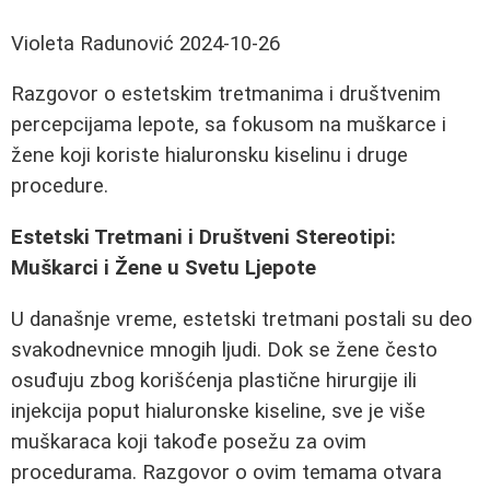
Violeta Radunović
2024-10-26
Razgovor o estetskim tretmanima i društvenim
percepcijama lepote, sa fokusom na muškarce i
žene koji koriste hialuronsku kiselinu i druge
procedure.
Estetski Tretmani i Društveni Stereotipi:
Muškarci i Žene u Svetu Ljepote
U današnje vreme, estetski tretmani postali su deo
svakodnevnice mnogih ljudi. Dok se žene često
osuđuju zbog korišćenja plastične hirurgije ili
injekcija poput hialuronske kiseline, sve je više
muškaraca koji takođe posežu za ovim
procedurama. Razgovor o ovim temama otvara