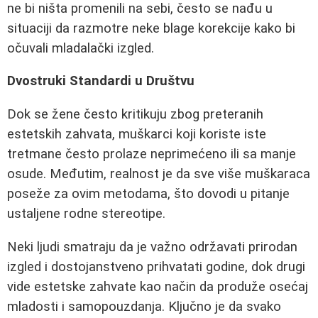
ne bi ništa promenili na sebi, često se nađu u
situaciji da razmotre neke blage korekcije kako bi
očuvali mladalački izgled.
Dvostruki Standardi u Društvu
Dok se žene često kritikuju zbog preteranih
estetskih zahvata, muškarci koji koriste iste
tretmane često prolaze neprimećeno ili sa manje
osude. Međutim, realnost je da sve više muškaraca
poseže za ovim metodama, što dovodi u pitanje
ustaljene rodne stereotipe.
Neki ljudi smatraju da je važno održavati prirodan
izgled i dostojanstveno prihvatati godine, dok drugi
vide estetske zahvate kao način da produže osećaj
mladosti i samopouzdanja. Ključno je da svako