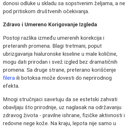
donosi odluke u skladu sa sopstvenim željama, a ne
pod pritiskom društvenih očekivanja.
Zdravo i Umereno Korigovanje Izgleda
Postoji razlika između umerenih korekcija i
preteranih promena. Blagi tretmani, poput
ubrizgavanja hialuronske kiseline u male količine,
mogu dati prirodan i svež izgled bez dramatičnih
promena. Sa druge strane, preterano korišćenje
filera
ili botoksa može dovesti do neprirodnog
efekta.
Mnogi stručnjaci savetuju da se estetski zahvati
obavljaju što prirodnije, uz naglasak na održavanju
zdravog života - pravilne ishrane, fizičke aktivnosti i
redovne nege kože. Na kraju, lepota nije samo u