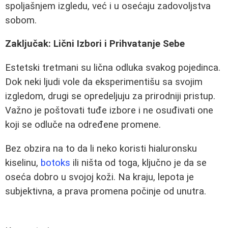
spoljašnjem izgledu, već i u osećaju zadovoljstva
sobom.
Zaključak: Lični Izbori i Prihvatanje Sebe
Estetski tretmani su lična odluka svakog pojedinca.
Dok neki ljudi vole da eksperimentišu sa svojim
izgledom, drugi se opredeljuju za prirodniji pristup.
Važno je poštovati tuđe izbore i ne osuđivati one
koji se odluče na određene promene.
Bez obzira na to da li neko koristi hialuronsku
kiselinu,
botoks
ili ništa od toga, ključno je da se
oseća dobro u svojoj koži. Na kraju, lepota je
subjektivna, a prava promena počinje od unutra.