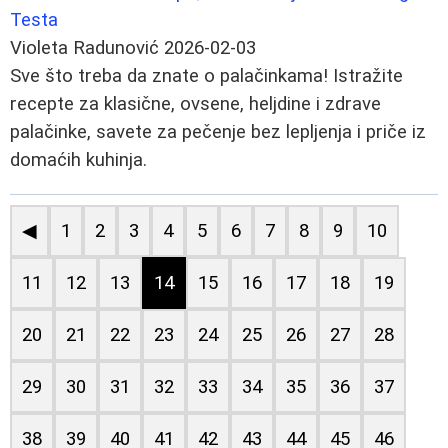
Testa
Violeta Radunović
2026-02-03
Sve što treba da znate o palačinkama! Istražite
recepte za klasične, ovsene, heljdine i zdrave
palačinke, savete za pečenje bez lepljenja i priče iz
domaćih kuhinja.
◀
1
2
3
4
5
6
7
8
9
10
11
12
13
14
15
16
17
18
19
20
21
22
23
24
25
26
27
28
29
30
31
32
33
34
35
36
37
38
39
40
41
42
43
44
45
46