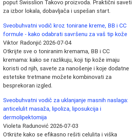
poput Swisslion Takovo proizvoda. Praktični saveti
za izbor lokala, dobavljača i uspešan start.
Sveobuhvatni vodič kroz tonirane kreme, BB i CC
formule - kako odabrati savršenu za vaš tip kože
Viktor Radonjić
2026-07-04
Otkrijte sve o toniranim kremama, BB i CC
kremama: kako se razlikuju, koji tip kože imaju
koristi od njih, savete za nanošenje i koje dodatne
estetske tretmane možete kombinovati za
besprekoran izgled.
Sveobuhvatni vodič za uklanjanje masnih naslaga:
anticelulit masaža, lipoliza, liposukcija i
dermolipektomija
Violeta Radunović
2026-07-03
Otkrijte kako se efikasno rešiti celulita i viška