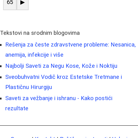
65
▶
Tekstovi na srodnim blogovima
Rešenja za česte zdravstvene probleme: Nesanica,
anemija, infekcije i više
Najbolji Saveti za Negu Kose, Kože i Noktiju
Sveobuhvatni Vodič kroz Estetske Tretmane i
Plastičnu Hirurgiju
Saveti za vežbanje i ishranu - Kako postići
rezultate