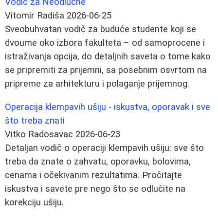
Vodič za Neodlučne
Vitomir Radiša
2026-06-25
Sveobuhvatan vodič za buduće studente koji se
dvoume oko izbora fakulteta – od samoprocene i
istraživanja opcija, do detaljnih saveta o tome kako
se pripremiti za prijemni, sa posebnim osvrtom na
pripreme za arhitekturu i polaganje prijemnog.
Operacija klempavih ušiju - iskustva, oporavak i sve
što treba znati
Vitko Radosavac
2026-06-23
Detaljan vodič o operaciji klempavih ušiju: sve što
treba da znate o zahvatu, oporavku, bolovima,
cenama i očekivanim rezultatima. Pročitajte
iskustva i savete pre nego što se odlučite na
korekciju ušiju.