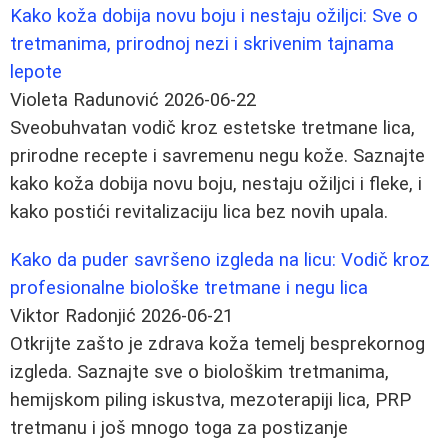
Kako koža dobija novu boju i nestaju ožiljci: Sve o
tretmanima, prirodnoj nezi i skrivenim tajnama
lepote
Violeta Radunović
2026-06-22
Sveobuhvatan vodič kroz estetske tretmane lica,
prirodne recepte i savremenu negu kože. Saznajte
kako koža dobija novu boju, nestaju ožiljci i fleke, i
kako postići revitalizaciju lica bez novih upala.
Kako da puder savršeno izgleda na licu: Vodič kroz
profesionalne biološke tretmane i negu lica
Viktor Radonjić
2026-06-21
Otkrijte zašto je zdrava koža temelj besprekornog
izgleda. Saznajte sve o biološkim tretmanima,
hemijskom piling iskustva, mezoterapiji lica, PRP
tretmanu i još mnogo toga za postizanje