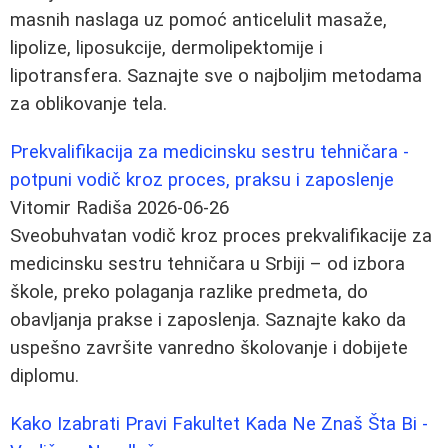
masnih naslaga uz pomoć anticelulit masaže,
lipolize, liposukcije, dermolipektomije i
lipotransfera. Saznajte sve o najboljim metodama
za oblikovanje tela.
Prekvalifikacija za medicinsku sestru tehničara -
potpuni vodič kroz proces, praksu i zaposlenje
Vitomir Radiša
2026-06-26
Sveobuhvatan vodič kroz proces prekvalifikacije za
medicinsku sestru tehničara u Srbiji – od izbora
škole, preko polaganja razlike predmeta, do
obavljanja prakse i zaposlenja. Saznajte kako da
uspešno završite vanredno školovanje i dobijete
diplomu.
Kako Izabrati Pravi Fakultet Kada Ne Znaš Šta Bi -