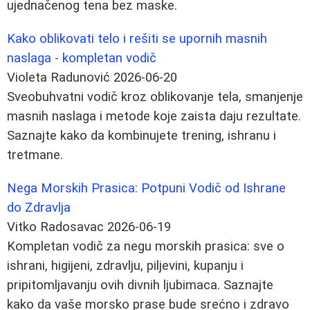
ujednačenog tena bez maske.
Kako oblikovati telo i rešiti se upornih masnih
naslaga - kompletan vodič
Violeta Radunović
2026-06-20
Sveobuhvatni vodič kroz oblikovanje tela, smanjenje
masnih naslaga i metode koje zaista daju rezultate.
Saznajte kako da kombinujete trening, ishranu i
tretmane.
Nega Morskih Prasica: Potpuni Vodič od Ishrane
do Zdravlja
Vitko Radosavac
2026-06-19
Kompletan vodič za negu morskih prasica: sve o
ishrani, higijeni, zdravlju, piljevini, kupanju i
pripitomljavanju ovih divnih ljubimaca. Saznajte
kako da vaše morsko prase bude srećno i zdravo