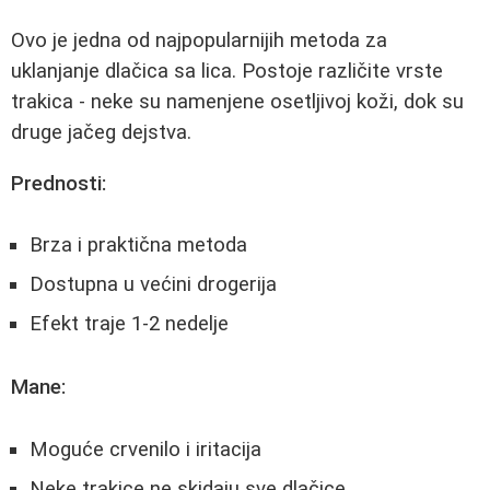
Ovo je jedna od najpopularnijih metoda za
uklanjanje dlačica sa lica. Postoje različite vrste
trakica - neke su namenjene osetljivoj koži, dok su
druge jačeg dejstva.
Prednosti:
Brza i praktična metoda
Dostupna u većini drogerija
Efekt traje 1-2 nedelje
Mane:
Moguće crvenilo i iritacija
Neke trakice ne skidaju sve dlačice