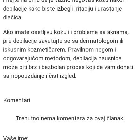
imajte na umu da je važno negovati kožu nakon
depilacije kako biste izbegli iritaciju i urastanje
dlačica.
Ako imate osetljivu kožu ili probleme sa aknama,
pre depilacije savetujte se sa dermatologom ili
iskusnim kozmetičarem. Pravilnom negom i
odgovarajućom metodom, depilacija nausnica
može biti brz i bezbolan proces koji će vam doneti
samopouzdanje i čist izgled.
Komentari
Trenutno nema komentara za ovaj članak.
Vaše ime: