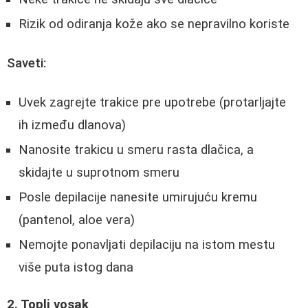
Rizik od odiranja kože ako se nepravilno koriste
Saveti:
Uvek zagrejte trakice pre upotrebe (protarljajte
ih između dlanova)
Nanosite trakicu u smeru rasta dlačica, a
skidajte u suprotnom smeru
Posle depilacije nanesite umirujuću kremu
(pantenol, aloe vera)
Nemojte ponavljati depilaciju na istom mestu
više puta istog dana
2. Topli vosak