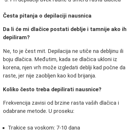
Česta pitanja o depilaciji nausnica
Da li će mi dlačice postati deblje i tamnije ako ih
depiliram?
Ne, to je čest mit. Depilacija ne utiče na debljinu ili
boju dlačica. Međutim, kada se dlačica ukloni iz
korena, njen vrh može izgledati deblji kad počne da
raste, jer nije zaobljen kao kod brijanja.
Koliko često treba depilirati nausnice?
Frekvencija zavisi od brzine rasta vaših dlačica i
odabrane metode. U proseku:
Trakice sa voskom: 7-10 dana