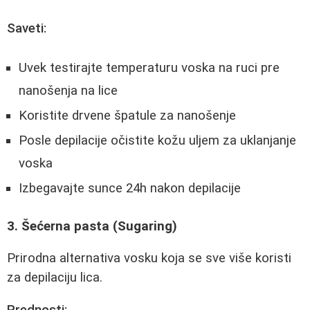
Saveti:
Uvek testirajte temperaturu voska na ruci pre
nanošenja na lice
Koristite drvene špatule za nanošenje
Posle depilacije očistite kožu uljem za uklanjanje
voska
Izbegavajte sunce 24h nakon depilacije
3. Šećerna pasta (Sugaring)
Prirodna alternativa vosku koja se sve više koristi
za depilaciju lica.
Prednosti: