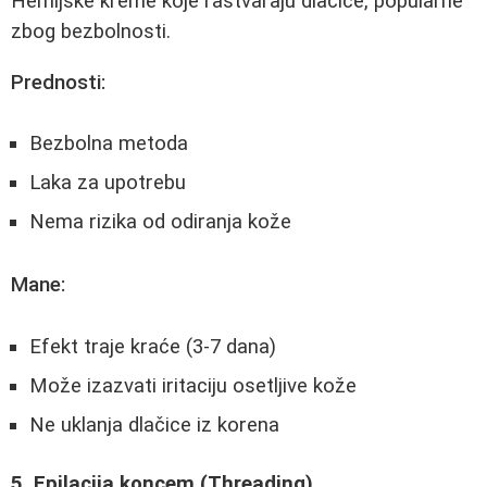
Hemijske kreme koje rastvaraju dlačice, popularne
zbog bezbolnosti.
Prednosti:
Bezbolna metoda
Laka za upotrebu
Nema rizika od odiranja kože
Mane:
Efekt traje kraće (3-7 dana)
Može izazvati iritaciju osetljive kože
Ne uklanja dlačice iz korena
5. Epilacija koncem (Threading)