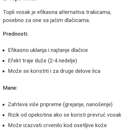
Topli vosak je efikasna alternativa trakicama,
posebno za one sa jačim dlačicama.
Prednosti:
Efikasno uklanja i najtanje dlačice
Efekt traje duže (2-4 nedelje)
Može se koristiti i za druge delove lica
Mane:
Zahteva više pripreme (grejanje, nanošenje)
Rizik od opekotina ako se koristi prevruć vosak
Može izazvati crvenilo kod osetljive kože