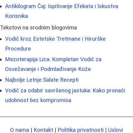
Antikilogram Čaj: Ispitivanje Efekata i Iskustva
Korisnika
Tekstovi na srodnim blogovima
Vodič kroz Estetske Tretmane i Hirurške
Procedure
Mezoterapija Lica: Kompletan Vodič za
Osvežavanje i Podmlađivanje Kože
Najbolje Letnje Salate Recepti
Vodič za odabir savršenog jastuka: Kako pronaći
udobnost bez kompromisa
O nama
|
Kontakt
|
Politika privatnosti
|
Uslovi