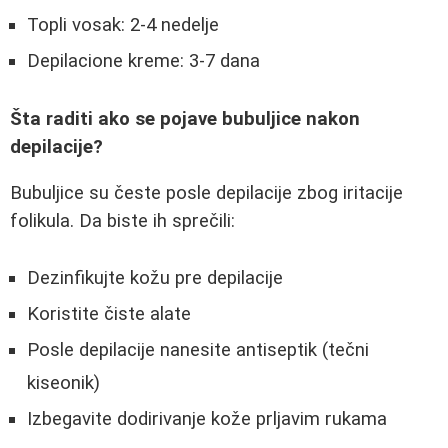
Topli vosak: 2-4 nedelje
Depilacione kreme: 3-7 dana
Šta raditi ako se pojave bubuljice nakon
depilacije?
Bubuljice su česte posle depilacije zbog iritacije
folikula. Da biste ih sprečili:
Dezinfikujte kožu pre depilacije
Koristite čiste alate
Posle depilacije nanesite antiseptik (tečni
kiseonik)
Izbegavite dodirivanje kože prljavim rukama