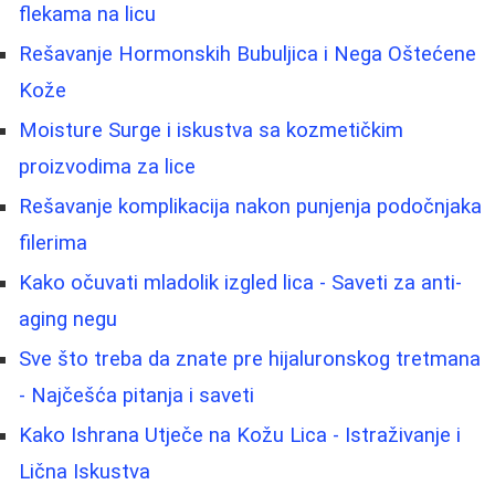
flekama na licu
Rešavanje Hormonskih Bubuljica i Nega Oštećene
Kože
Moisture Surge i iskustva sa kozmetičkim
proizvodima za lice
Rešavanje komplikacija nakon punjenja podočnjaka
filerima
Kako očuvati mladolik izgled lica - Saveti za anti-
aging negu
Sve što treba da znate pre hijaluronskog tretmana
- Najčešća pitanja i saveti
Kako Ishrana Utječe na Kožu Lica - Istraživanje i
Lična Iskustva