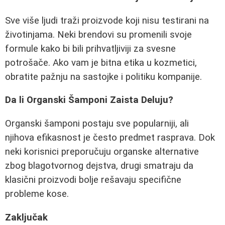
Sve više ljudi traži proizvode koji nisu testirani na
životinjama. Neki brendovi su promenili svoje
formule kako bi bili prihvatljiviji za svesne
potrošače. Ako vam je bitna etika u kozmetici,
obratite pažnju na sastojke i politiku kompanije.
Da li Organski Šamponi Zaista Deluju?
Organski šamponi postaju sve popularniji, ali
njihova efikasnost je često predmet rasprava. Dok
neki korisnici preporučuju organske alternative
zbog blagotvornog dejstva, drugi smatraju da
klasični proizvodi bolje rešavaju specifične
probleme kose.
Zaključak