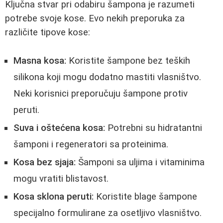
Ključna stvar pri odabiru šampona je razumeti
potrebe svoje kose. Evo nekih preporuka za
različite tipove kose:
Masna kosa:
Koristite šampone bez teških
silikona koji mogu dodatno mastiti vlasništvo.
Neki korisnici preporučuju šampone protiv
peruti.
Suva i oštećena kosa:
Potrebni su hidratantni
šamponi i regeneratori sa proteinima.
Kosa bez sjaja:
Šamponi sa uljima i vitaminima
mogu vratiti blistavost.
Kosa sklona peruti:
Koristite blage šampone
specijalno formulirane za osetljivo vlasništvo.