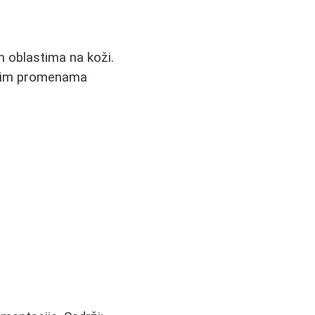
m oblastima na koži.
lnim promenama