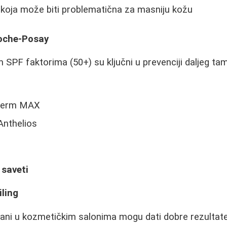
koja može biti problematična za masniju kožu
Roche-Posay
 SPF faktorima (50+) su ključni u prevenciji daljeg tam
derm MAX
Anthelios
 saveti
iling
mani u kozmetičkim salonima mogu dati dobre rezultate