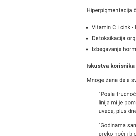
Hiperpigmentacija 
Vitamin C i cink -
Detoksikacija or
Izbegavanje horm
Iskustva korisnika
Mnoge žene dele svo
"Posle trudnoć
linija mi je p
uveče, plus dne
"Godinama sam 
preko noći i b