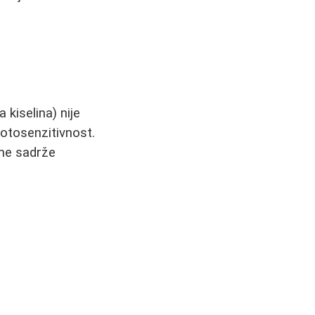
 kiselina) nije
otosenzitivnost.
 ne sadrže