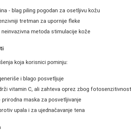
ina - blag piling pogodan za osetljivu kožu
ntenzivniji tretman za upornije fleke
- neinvazivna metoda stimulacije kože
ti
šenja koja korisnici pominju:
generiše i blago posvetljuje
rži vitamin C, ali zahteva oprez zbog fotosenzitivnost
- prirodna maska za posvetljivanje
protiv upala i za ujednačavanje tena
a