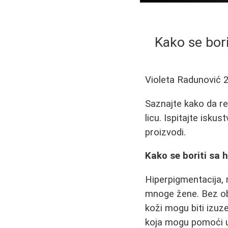
Kako se bor
Violeta Radunović
Saznajte kako da r
licu. Ispitajte isku
proizvodi.
Kako se boriti sa 
Hiperpigmentacija,
mnoge žene. Bez ob
koži mogu biti izuz
koja mogu pomoći u 