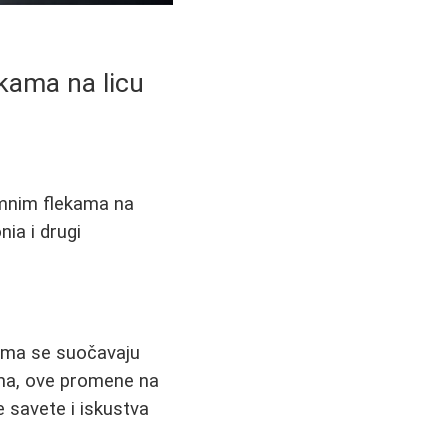
kama na licu
amnim flekama na
ia i drugi
jima se suočavaju
ma, ove promene na
e savete i iskustva