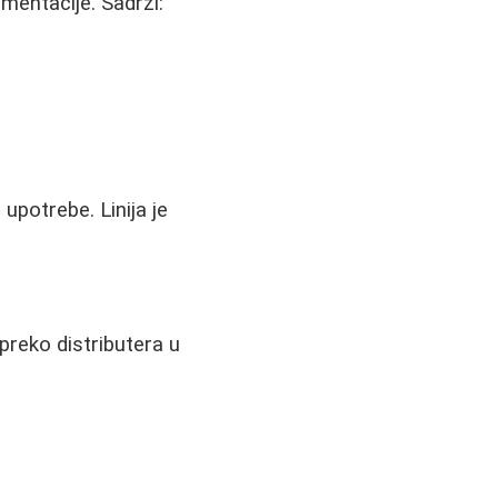
gmentacije. Sadrži:
upotrebe. Linija je
preko distributera u