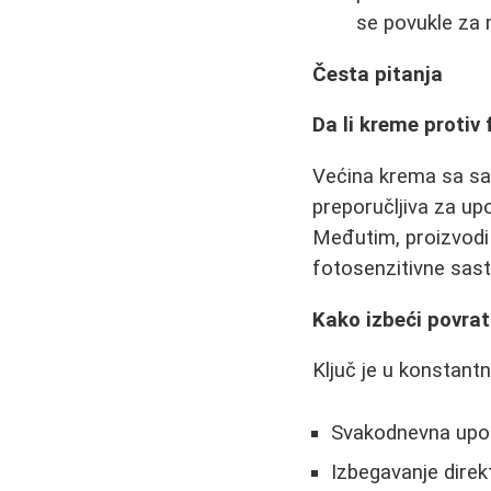
se povukle za
Česta pitanja
Da li kreme protiv
Većina krema sa sast
preporučljiva za up
Međutim, proizvodi 
fotosenzitivne sast
Kako izbeći povra
Ključ je u konstantn
Svakodnevna upot
Izbegavanje dire