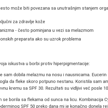
često može biti povezana sa unutrašnjim stanjem org
 ključni za zdravlje kože
ganizma - često pominjana u vezi sa melazmom
onskih preparata ako su uzrok problema
ja iskustva u borbi protiv hiperpigmentacije:
e sam dobila melazmu na nosu i nausnicama. Eucerin 
omogla da fleke skoro potpuno nestanu. Koristila sam am
vnu kremu sa SPF 30. Rezultati su vidljivi već posle 10
se borila sa flekama od sunca na licu. Kombinacija 
ioderminog SPF 50 preko dana mi je konačno donela reš