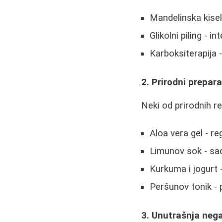
Mandelinska kisel
Glikolni piling - i
Karboksiterapija 
2. Prirodni prepara
Neki od prirodnih re
Aloa vera gel - re
Limunov sok - sad
Kurkuma i jogurt 
Peršunov tonik - 
3. Unutrašnja neg