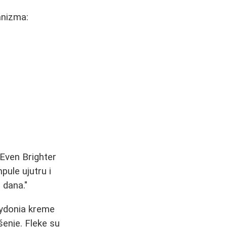
anizma:
Even Brighter
pule ujutru i
 dana."
Cydonia kreme
enje. Fleke su