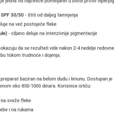
 je jedna od najčešće pominjanih u borbi protiv hiperpi
 SPF 30/50
- štiti od daljeg tamnjenja
luje na već postojeće fleke
ule)
- ciljano deluje na intenzivnije pigmentacije
okazuju da se rezultati vide nakon 2-4 nedelje redovne 
bu tokom trudnoće i dojenja.
i preparat baziran na belom dudu i limunu. Dostupan je 
 cenom oko 850-1000 dinara. Korisnice ističu:
 na sveže fleke
ebe i na rukama