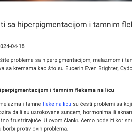
iti sa hiperpigmentacijom i tamnim fle
2024-04-18
ešite probleme sa hiperpigmentacijom, melazmom i t
stva sa kremama kao što su Eucerin Even Brighter, Cydon
hiperpigmentacijom i tamnim flekama na licu
 melazma i tamne
fleke na licu
su česti problemi sa ko
zira da li su uzrokovane suncem, hormonima ili akna
etno frustrirajuće. U ovom članku ćemo podeliti korisn
borbi protiv ovih problema.