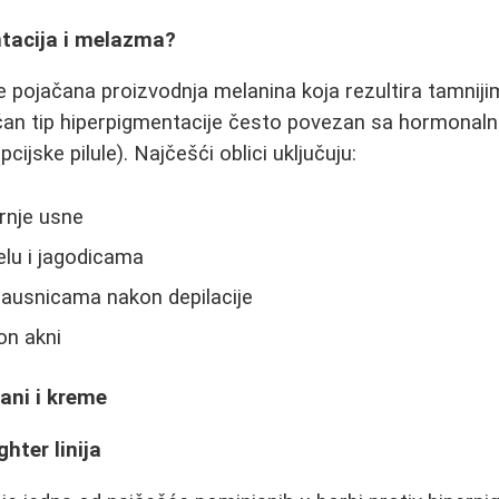
ntacija i melazma?
e pojačana proizvodnja melanina koja rezultira tamniji
čan tip hiperpigmentacije često povezan sa hormona
cijske pilule). Najčešći oblici uključuju:
rnje usne
elu i jagodicama
nausnicama nakon depilacije
kon akni
mani i kreme
ghter linija