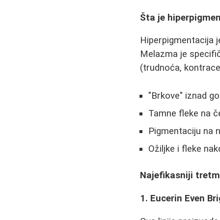
Šta je hiperpigme
Hiperpigmentacija j
Melazma je specifi
(trudnoća, kontracep
"Brkove" iznad go
Tamne fleke na č
Pigmentaciju na 
Ožiljke i fleke na
Najefikasniji tret
1. Eucerin Even Bri