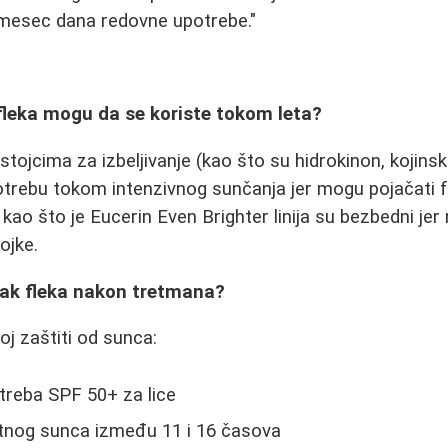
 mesec dana redovne upotrebe."
 fleka mogu da se koriste tokom leta?
ojcima za izbeljivanje (kao što su hidrokinon, kojinska
otrebu tokom intenzivnog sunčanja jer mogu pojačati f
kao što je Eucerin Even Brighter linija su bezbedni jer
ojke.
tak fleka nakon tretmana?
oj zaštiti od sunca:
reba SPF 50+ za lice
ktnog sunca između 11 i 16 časova