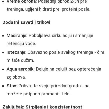
Vreme obroka:
Poslednji obrok 2-3h pre
treninga, ugljeni hidrati pre, proteini posle.
Dodatni saveti i trikovi
Masiranje:
Poboljšava cirkulaciju i smanjuje
retenciju vode.
Istezanje:
Obavezno posle svakog treninga - čini
mišiće dužim.
Aqua aerobik:
Deluje na celulit bez opterećenja
zglobova.
Stav:
Prihvatite svoju prirodnu građu - ne
možete potpuno promeniti telo.
Zaključak: Strpljenje i konzistentnost