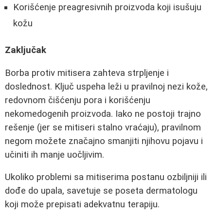
Korišćenje preagresivnih proizvoda koji isušuju
kožu
Zaključak
Borba protiv mitisera zahteva strpljenje i
doslednost. Ključ uspeha leži u pravilnoj nezi kože,
redovnom čišćenju pora i korišćenju
nekomedogenih proizvoda. Iako ne postoji trajno
rešenje (jer se mitiseri stalno vraćaju), pravilnom
negom možete značajno smanjiti njihovu pojavu i
učiniti ih manje uočljivim.
Ukoliko problemi sa mitiserima postanu ozbiljniji ili
dođe do upala, savetuje se poseta dermatologu
koji može prepisati adekvatnu terapiju.