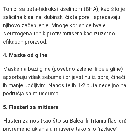
Tonici sa beta-hidroksi kiselinom (BHA), kao što je
salicilna kiselina, dubinski čiste pore i sprečavaju
njihovo začepljenje. Mnoge korisnice hvale
Neutrogena tonik protiv mitisera kao izuzetno
efikasan proizvod.
4. Maskе od gline
Maskе na bazi gline (posebno zelene ili bele gline)
apsorbuju višak sebuma i prljavštinu iz pora, čineći
ih manje uočljivim. Nanosite ih 1-2 puta nedeljno na
područja sa mitiserima.
5. Flasteri za mitisere
Flasteri za nos (kao što su Balea ili Titania flasteri)
privremeno uklanjaju mitisere tako što "izvlače"