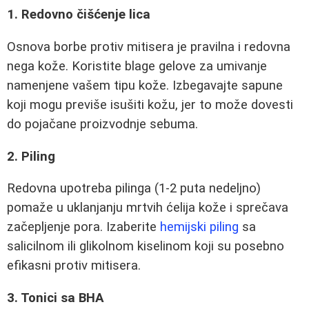
1. Redovno čišćenje lica
Osnova borbe protiv mitisera je pravilna i redovna
negа kože. Koristite blage gelove za umivanje
namenjene vašem tipu kože. Izbegavajte sapune
koji mogu previše isušiti kožu, jer to može dovesti
do pojačane proizvodnje sebuma.
2. Piling
Redovna upotreba pilinga (1-2 puta nedeljno)
pomaže u uklanjanju mrtvih ćelija kože i sprečava
začepljenje pora. Izaberite
hemijski piling
sa
salicilnom ili glikolnom kiselinom koji su posebno
efikasni protiv mitisera.
3. Tonici sa BHA