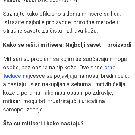
Saznajte kako efikasno ukloniti mitisere sa lica.
Istražite najbolje proizvode, prirodne metode i
stručne savete za čistu i zdravu kožu.
Kako se rešiti mitisera: Najbolji saveti i proizvodi
Mitiseri su problem sa kojim se suočavaju mnoge
osobe, bez obzira na tip kože. Ove sitne
crne
tačkice
najčešće se pojavljuju na nosu, bradi i čelu,
a nastaju usled nakupljanja sebuma i mrtvih ćelija
kože u porama. Iako nisu opasni po zdravlje,
mitiseri mogu biti frustrirajući i uticati na
samopouzdanje.
Šta su mitiseri i kako nastaju?