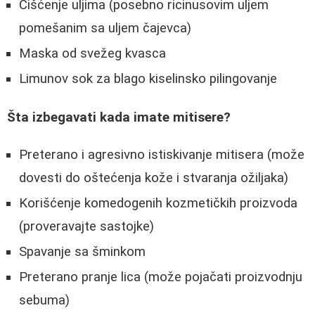
Čišćenje uljima (posebno ricinusovim uljem
pomešanim sa uljem čajevca)
Maska od svežeg kvasca
Limunov sok za blago kiselinsko pilingovanje
Šta izbegavati kada imate mitisere?
Preterano i agresivno istiskivanje mitisera (može
dovesti do oštećenja kože i stvaranja ožiljaka)
Korišćenje komedogenih kozmetičkih proizvoda
(proveravajte sastojke)
Spavanje sa šminkom
Preterano pranje lica (može pojačati proizvodnju
sebuma)