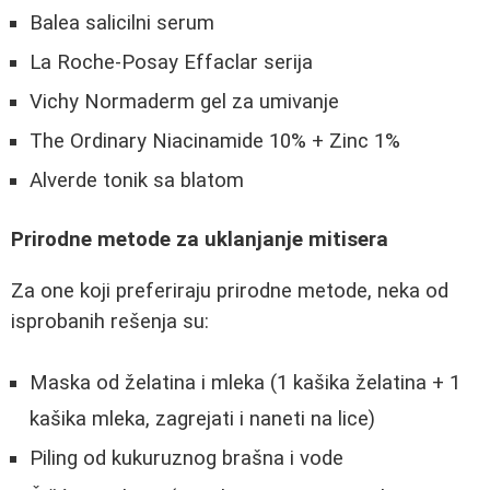
Balea salicilni serum
La Roche-Posay Effaclar serija
Vichy Normaderm gel za umivanje
The Ordinary Niacinamide 10% + Zinc 1%
Alverde tonik sa blatom
Prirodne metode za uklanjanje mitisera
Za one koji preferiraju prirodne metode, neka od
isprobanih rešenja su:
Maska od želatina i mleka (1 kašika želatina + 1
kašika mleka, zagrejati i naneti na lice)
Piling od kukuruznog brašna i vode