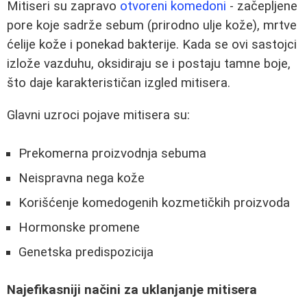
Mitiseri su zapravo
otvoreni komedoni
- začepljene
pore koje sadrže sebum (prirodno ulje kože), mrtve
ćelije kože i ponekad bakterije. Kada se ovi sastojci
izlože vazduhu, oksidiraju se i postaju tamne boje,
što daje karakterističan izgled mitisera.
Glavni uzroci pojave mitisera su:
Prekomerna proizvodnja sebuma
Neispravna negа kože
Korišćenje komedogenih kozmetičkih proizvoda
Hormonske promene
Genetska predispozicija
Najefikasniji načini za uklanjanje mitisera