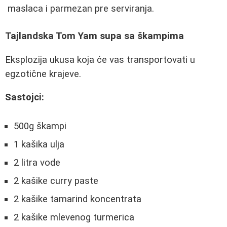
maslaca i parmezan pre serviranja.
Tajlandska Tom Yam supa sa škampima
Eksplozija ukusa koja će vas transportovati u
egzotične krajeve.
Sastojci:
500g škampi
1 kašika ulja
2 litra vode
2 kašike curry paste
2 kašike tamarind koncentrata
2 kašike mlevenog turmerica