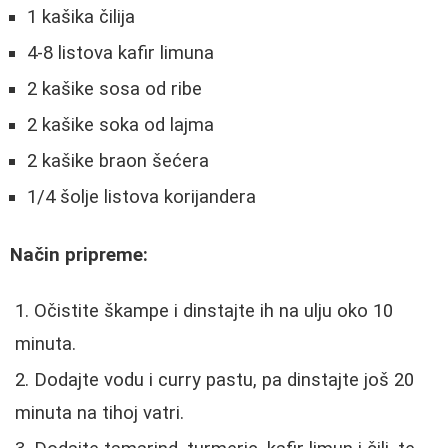
1 kašika čilija
4-8 listova kafir limuna
2 kašike sosa od ribe
2 kašike soka od lajma
2 kašike braon šećera
1/4 šolje listova korijandera
Način pripreme:
Očistite škampe i dinstajte ih na ulju oko 10
minuta.
Dodajte vodu i curry pastu, pa dinstajte još 20
minuta na tihoj vatri.