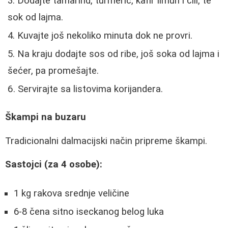
Dodajte tamarind, turmeric, kafir limun i čili, te
sok od lajma.
Kuvajte još nekoliko minuta dok ne provri.
Na kraju dodajte sos od ribe, još soka od lajma i
šećer, pa promešajte.
Servirajte sa listovima korijandera.
Škampi na buzaru
Tradicionalni dalmacijski način pripreme škampi.
Sastojci (za 4 osobe):
1 kg rakova srednje veličine
6-8 čena sitno iseckanog belog luka