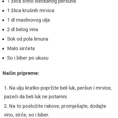
1 žlica sitno iseckanog peršuna
1 žlica krušnih mrvica
1 dl maslinovog ulja
2 dl belog vina
Sok od pola limuna
Malo sirćeta
So i biber po ukusu
Način pripreme:
Na ulju kratko popržite beli luk, peršun i mrvice,
pazeći da beli luk ne potamni.
Na to posložite rakove, promješajte, dodajte
vino, sirće, so i biber.