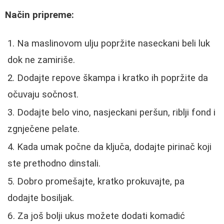
Način pripreme:
Na maslinovom ulju popržite naseckani beli luk
dok ne zamiriše.
Dodajte repove škampa i kratko ih popržite da
očuvaju sočnost.
Dodajte belo vino, nasjeckani peršun, riblji fond i
zgnječene pelate.
Kada umak počne da ključa, dodajte pirinač koji
ste prethodno dinstali.
Dobro promešajte, kratko prokuvajte, pa
dodajte bosiljak.
Za još bolji ukus možete dodati komadić