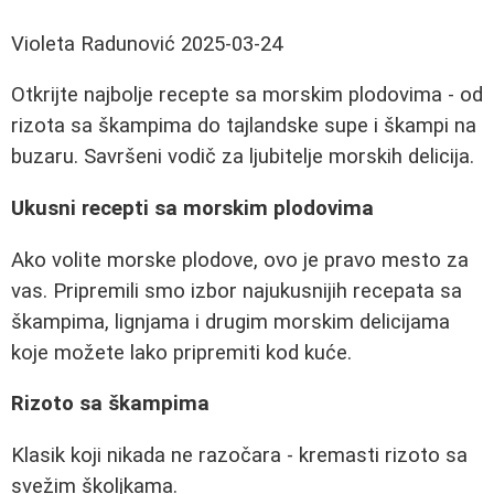
Violeta Radunović
2025-03-24
Otkrijte najbolje recepte sa morskim plodovima - od
rizota sa škampima do tajlandske supe i škampi na
buzaru. Savršeni vodič za ljubitelje morskih delicija.
Ukusni recepti sa morskim plodovima
Ako volite morske plodove, ovo je pravo mesto za
vas. Pripremili smo izbor najukusnijih recepata sa
škampima, lignjama i drugim morskim delicijama
koje možete lako pripremiti kod kuće.
Rizoto sa škampima
Klasik koji nikada ne razočara - kremasti rizoto sa
svežim školjkama.