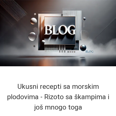
Ukusni recepti sa morskim
plodovima - Rizoto sa škampima i
još mnogo toga