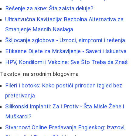
Rešenje za akne: Šta zaista deluje?
Ultrazvučna Kavitacija: Bezbolna Alternativa za
Smanjenje Masnih Naslaga
Škljocanje zglobova - Uzroci, simptomi i rešenja
Efikasne Dijete za Mršavljenje - Saveti i Iskustva
HPV, Kondilomi i Vakcine: Sve Što Treba da Znaš
Tekstovi na srodnim blogovima
Fileri i botoks: Kako postići prirodan izgled bez
preterivanja
Silikonski Implanti: Za i Protiv - Šta Misle Žene i
Muškarci?
Stvarnost Online Predavanja Engleskog: Izazovi,