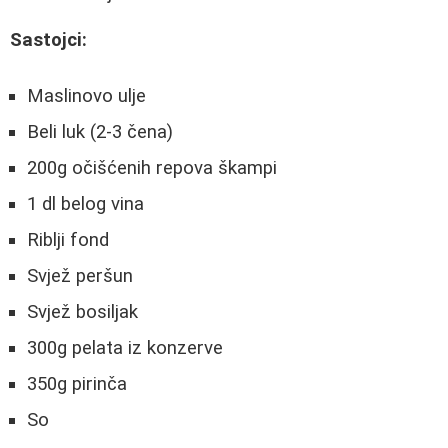
Sastojci:
Maslinovo ulje
Beli luk (2-3 čena)
200g očišćenih repova škampi
1 dl belog vina
Riblji fond
Svjež peršun
Svjež bosiljak
300g pelata iz konzerve
350g pirinča
So