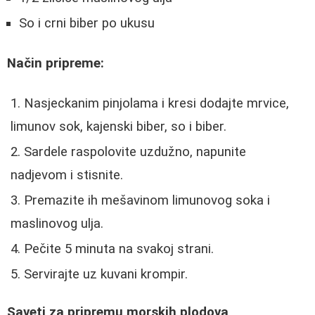
So i crni biber po ukusu
Način pripreme:
Nasjeckanim pinjolama i kresi dodajte mrvice,
limunov sok, kajenski biber, so i biber.
Sardele raspolovite uzdužno, napunite
nadjevom i stisnite.
Premazite ih mešavinom limunovog soka i
maslinovog ulja.
Pečite 5 minuta na svakoj strani.
Servirajte uz kuvani krompir.
Saveti za pripremu morskih plodova