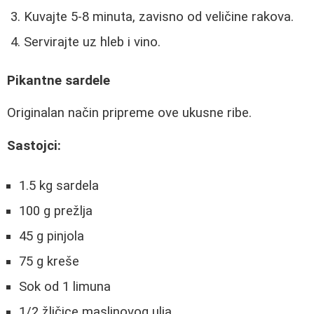
Kuvajte 5-8 minuta, zavisno od veličine rakova.
Servirajte uz hleb i vino.
Pikantne sardele
Originalan način pripreme ove ukusne ribe.
Sastojci:
1.5 kg sardela
100 g prežlja
45 g pinjola
75 g kreše
Sok od 1 limuna
1/2 žličice maslinovog ulja