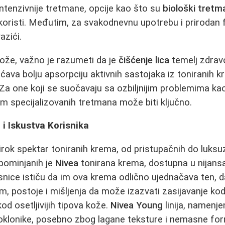
intenzivnije tretmane, opcije kao što su
biološki tretm
 koristi. Međutim, za svakodnevnu upotrebu i prirodan f
azići.
kože, važno je razumeti da je
čišćenje lica
temelj zdrav
va bolju apsorpciju aktivnih sastojaka iz toniranih kr
Za one koji se suočavaju sa ozbiljnijim problemima ka
m specijalizovanih tretmana može biti ključno.
 i Iskustva Korisnika
širok spektar toniranih krema, od pristupačnih do luksu
pominjanih je
Nivea
tonirana krema, dostupna u nijan
snice ističu da im ova krema odlično ujednačava ten, d
m, postoje i mišljenja da može izazvati zasijavanje kod
kod osetljivijih tipova kože.
Nivea Young
linija, namenje
oklonike, posebno zbog lagane teksture i nemasne for