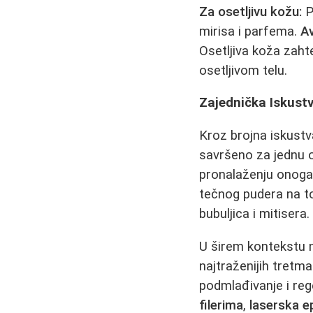
Za osetljivu kožu:
P
mirisa i parfema.
A
Osetljiva koža zaht
osetljivom telu.
Zajednička Iskustv
Kroz brojna iskustv
savršeno za jednu o
pronalaženju onoga 
tečnog pudera na to
bubuljica i mitisera.
U širem kontekstu n
najtraženijih tretm
podmlađivanje i re
filerima
,
laserska ep