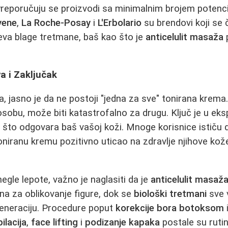
reporučuju se proizvodi sa minimalnim brojem potencija
vene
,
La Roche-Posay
i
L'Erbolario
su brendovi koji se 
eva blage tretmane, baš kao što je
anticelulit masaža
a i Zaključak
a, jasno je da ne postoji "jedna za sve" tonirana krema
sobu, može biti katastrofalno za drugu. Ključ je u eks
što odgovara baš vašoj koži. Mnoge korisnice ističu d
niranu kremu pozitivno uticao na zdravlje njihove kože
egle lepote, važno je naglasiti da je
anticelulit masaž
ana za oblikovanje figure, dok se
biološki tretmani
sve 
generaciju. Procedure poput
korekcije bora
botoksom
i
ilacija
,
face lifting
i
podizanje kapaka
postale su ruti