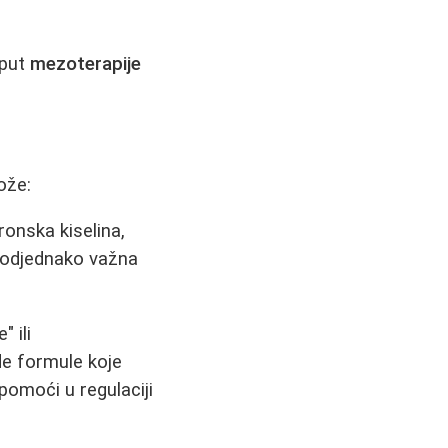
oput
mezoterapije
ože:
onska kiselina,
 podjednako važna
 ili
e formule koje
omoći u regulaciji