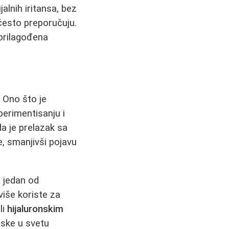
lnih iritansa, bez
često preporučuju.
prilagođena
. Ono što je
perimentisanju i
a je prelazak sa
, smanjivši pojavu
a
jedan od
više koriste za
li
hijaluronskim
nske u svetu