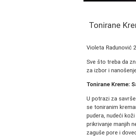
Tonirane Kre
Violeta Radunović
Sve što treba da zn
za izbor i nanošenje
Tonirane Kreme: S
U potrazi za savrše
se toniranim kremam
pudera, nudeći koži
prikrivanje manjih 
zaguše pore i doved