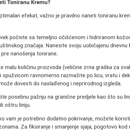
eti Toniranu Kremu?
ptimalan efekat, važno je pravilno naneti toniranu kre
vek počnite sa temeljno očišćenom i hidriranom kož
uštinskog značaja. Nanesite svoju uobičajenu dnevnu 
 pre nanošenja tonirane.
 malu količinu proizvoda (veličine zrna graška za svaki
li spužvicom ravnomerno razmažite po licu, vratu i dek
k može dovesti do naslađenog i neprirodnog izgleda.
te posebnu pažnju na granične predjele kao što su linija
i oštru liniju.
o vam je potrebno dodatno pokrivanje, možete korist
onama. Za fiksiranje i smanjenje sjaja, pogotovo kod 