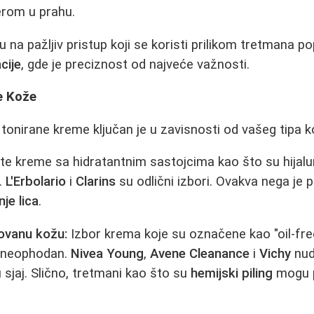
erom u prahu.
 na pažljiv pristup koji se koristi prilikom tretmana p
cije
, gde je preciznost od najveće važnosti.
e Kože
tonirane kreme ključan je u zavisnosti od vašeg tipa k
te kreme sa hidratantnim sastojcima kao što su hijalur
a.
L'Erbolario
i
Clarins
su odlični izbori. Ovakva nega je
nje lica
.
ovanu kožu:
Izbor krema koje su označene kao "oil-free"
 neophodan.
Nivea Young
,
Avene Cleanance
i
Vichy
nud
u sjaj. Slično, tretmani kao što su
hemijski piling
mogu p