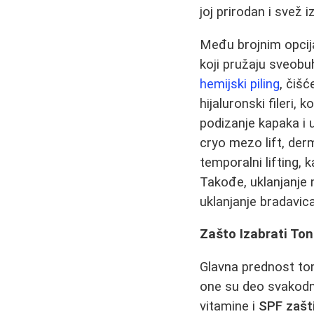
joj prirodan i svež i
Među brojnim opcij
koji pružaju sveobuh
hemijski piling
, čišć
hijaluronski fileri, 
podizanje kapaka i 
cryo mezo lift, derm
temporalni lifting, 
Takođe, uklanjanje
uklanjanje bradavi
Zašto Izabrati To
Glavna prednost ton
one su deo svakodne
vitamine i
SPF zašt