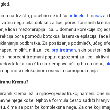
zgled.
ama na tržištu, posebno se ističu
anticelulit masaža
i 
vatnu negu tela, dok se za lice, pored toniranih krema,
enje lica i mezoterapija lica. U domenu korekcije izgled
korekcija bora pomoću botoksa, laserska epilacija, face lift
uklanjanje podbratka. Za postizanje podmlađujućeg efek
apen, miolift, niti za lice,
prp tretman
, skin busteri, s
kao i napredni tretmani poput egzozomi za lice i aktivni 
 nedostataka kao što su klempave uši, grba na nosu,
uk
ca doprinosi celokupnom osećaju samopouzdanja.
niranu Kremu?
iranih krema leži u njihovoj višestrukoj nameni. One 
vne njege kože. Njihova formula često sadrži hranjiv
itu
, čime se postiže kompleksna nega. Za one koji ima