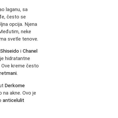
kao laganu, sa
đe, često se
ljna opcija. Njena
. Međutim, neke
oma svetle tenove.
,
Shiseido
i
Chanel
je hidratantne
u. Ove kreme često
tretmani
.
put
Derkome
vo na akne. Ovo je
to
anticelulit