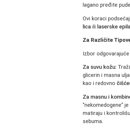
lagano pređite pud
Ovi koraci podsećaju
lica
ili
laserske epila
Za Različite Tipov
Izbor odgovarajuće 
Za suvu kožu:
Traži
glicerin i masna ulj
kao i redovno
čišće
Za masnu i kombin
"nekomedogene" je
matiraju i kontroliš
sebuma.