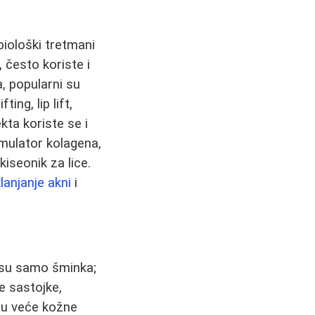
biološki tretmani
 često koriste i
a, popularni su
ing, lip lift,
ta koriste se i
timulator kolagena,
kiseonik za lice.
lanjanje akni
i
nisu samo šminka;
e sastojke,
ju veće kožne