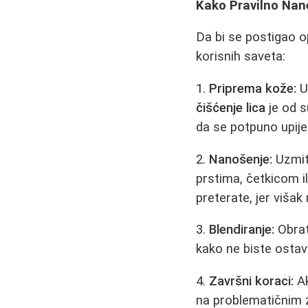
Kako Pravilno Nan
Da bi se postigao o
korisnih saveta:
1.
Priprema kože:
U
čišćenje lica
je od s
da se potpuno upije
2.
Nanošenje:
Uzmite
prstima, četkicom i
preterate, jer viša
3.
Blendiranje:
Obrati
kako ne biste ostavil
4.
Završni koraci:
Ak
na problematičnim z