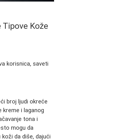
e Tipove Kože
a korisnica, saveti
i broj ljudi okreće
e kreme i laganog
ačavanje tona i
često mogu da
oži da diše, dajući