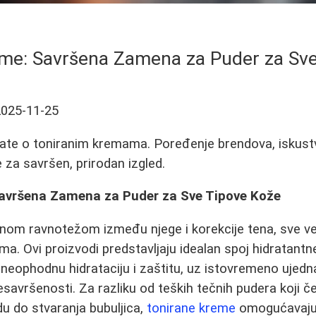
me: Savršena Zamena za Puder za Sv
2025-11-25
ate o toniranim kremama. Poređenje brendova, iskustv
 za savršen, prirodan izgled.
avršena Zamena za Puder za Sve Tipove Kože
nom ravnotežom između njege i korekcije tena, sve već
a. Ovi proizvodi predstavljaju idealan spoj hidratantn
 neophodnu hidrataciju i zaštitu, uz istovremeno ujedn
nesavršenosti. Za razliku od teških tečnih pudera koji 
u do stvaranja bubuljica,
tonirane kreme
omogućavaju k