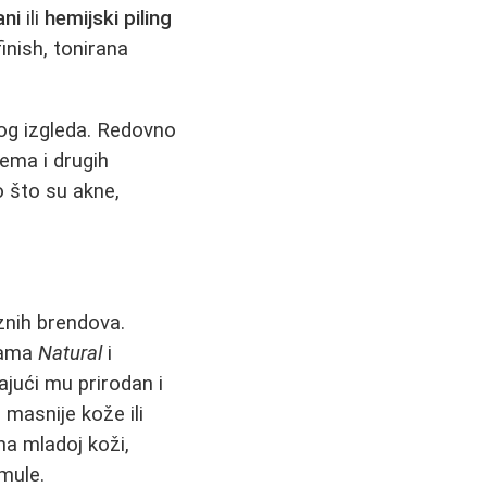
ani
ili
hemijski piling
inish, tonirana
og izgleda. Redovno
ema i drugih
o što su akne,
znih brendova.
sama
Natural
i
ajući mu prirodan i
 masnije kože ili
na mladoj koži,
mule.