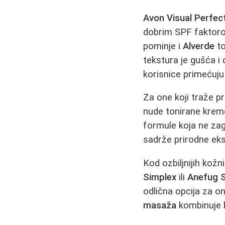
Avon Visual Perfec
dobrim SPF faktoro
pominje i
Alverde
to
tekstura je gušća i
korisnice primećuju
Za one koji traže p
nude tonirane kreme
formule koja ne za
sadrže prirodne eks
Kod ozbiljnijih kož
Simplex
ili
Anefug 
odlična opcija za o
masaža
kombinuje k