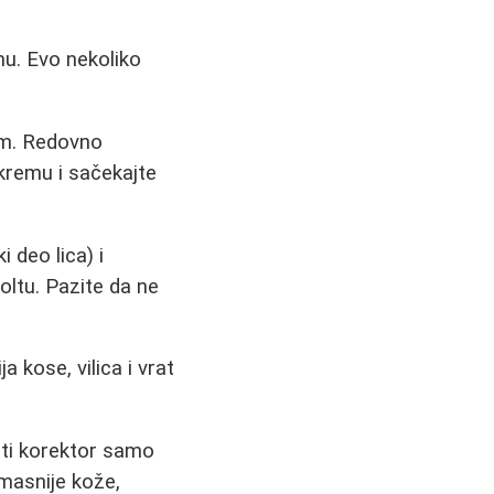
mu. Evo nekoliko
om. Redovno
kremu i sačekajte
 deo lica) i
oltu. Pazite da ne
 kose, vilica i vrat
iti korektor samo
masnije kože,