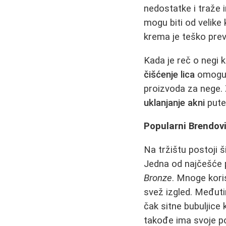
nedostatke i traže 
mogu biti od velike
krema je teško prev
Kada je reč o negi 
čišćenje lica
omoguća
proizvoda za nege. 
uklanjanje akni
pute
Popularni Brendovi
Na tržištu postoji 
Jedna od najčešće 
Bronze
. Mnoge kori
svež izgled. Međuti
čak sitne bubuljice 
takođe ima svoje p