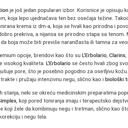
tion
je još jedan popularan izbor. Korisnice je opisuju 
m, koja lepo ujednačava ten bez osećaja težine. Tako
nirana krema iz dm-a, koja se hvali kao prirodna i povo
 dobro prekriva, a nijansa se prirodno stapa sa tenom
 da boja može biti previše naranđasta ili tamna za ve
remium opcije, brendovi kao što su
L'Erbolario
,
Clarins
 visokog kvaliteta.
L'Erbolario
se često hvali zbog svo
gušuje pore, što je posebno pogodno za osetljivu kož
trakte i pružaju intenzivnu negu, slično kao i
biološki 
nih stanja, neki se okreću medicinskim preparatima po
Simplex
, koji pored toniranja imaju i terapeutsko dejst
ne koji žele da kombiniuju negu i tretman, slično kao š
orekciju i negu tela.