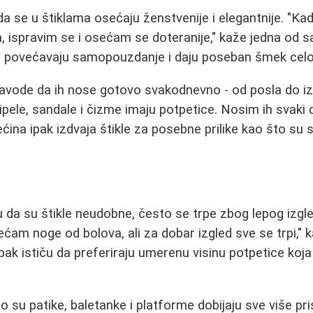
a se u štiklama osećaju ženstvenije i elegantnije. "Kad
, ispravim se i osećam se doteranije," kaže jedna od 
le povećavaju samopouzdanje i daju poseban šmek cel
li navode da ih nose gotovo svakodnevno - od posla do i
pele, sandale i čizme imaju potpetice. Nosim ih svaki d
ćina ipak izdvaja štikle za posebne prilike kao što su 
 da su štikle neudobne, često se trpe zbog lepog izgl
ećam noge od bolova, ali za dobar izgled sve se trpi," 
pak ističu da preferiraju umerenu visinu potpetice koj
 su patike, baletanke i platforme dobijaju sve više pri