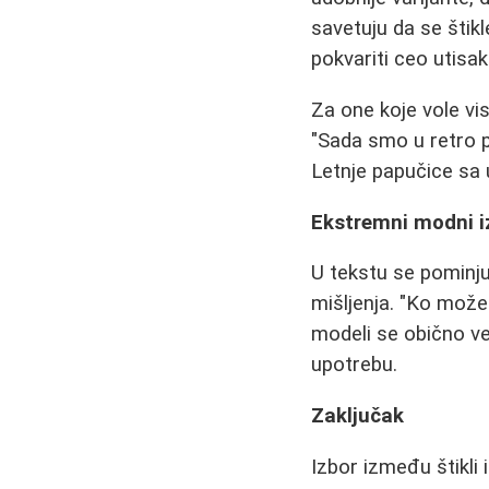
savetuju da se šti
pokvariti ceo utisak
Za one koje vole vi
"Sada smo u retro p
Letnje papučice sa
Ekstremni modni i
U tekstu se pominju 
mišljenja. "Ko može 
modeli se obično ve
upotrebu.
Zaključak
Izbor između štikli i