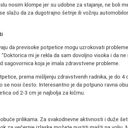
oslu nosim klompe jer su udobne za stajanje, ne boli m
e slažu da za dugotrajno šetnje ili vožnju automobil
ti
vaju da previsoke potpetice mogu uzrokovati problem
 "Doktorica mi je rekla da sam dovoljno visoka i da 
a od sagovornica koja je imala zdravstvene probleme.
tpetice, prema mišljenju zdravstvenih radnika, je do 4
o se nosi često. Interesantno je da potpuno ravna obu
etica od 2-3 cm je najbolja za kičmu.
i obuće prilikama. Za svakodnevne aktivnosti i duže šetn
 dok za večernje izlaske možete pustiti mašti na volju