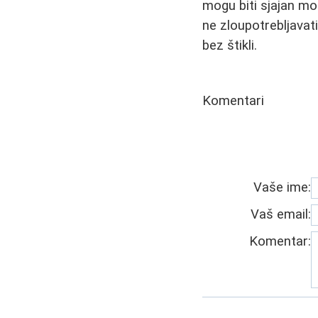
mogu biti sjajan mo
ne zloupotrebljavati
bez štikli.
Komentari
Vaše ime:
Vaš email:
Komentar: