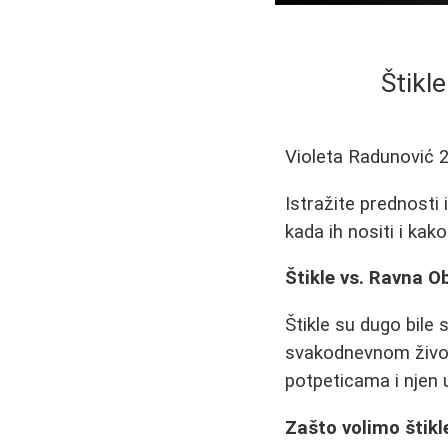
Štikle
Violeta Radunović
Istražite prednosti
kada ih nositi i kako
Štikle vs. Ravna O
Štikle su dugo bile 
svakodnevnom životu
potpeticama i njen u
Zašto volimo štikl