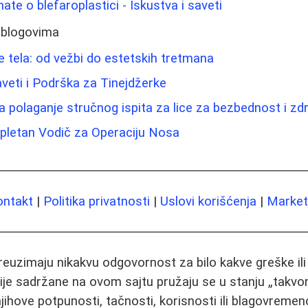
ate o blefaroplastici - Iskustva i saveti
 blogovima
je tela: od vežbi do estetskih tretmana
aveti i Podrška za Tinejdžerke
polaganje stručnog ispita za lice za bezbednost i zdra
mpletan Vodič za Operaciju Nosa
ontakt
|
Politika privatnosti
|
Uslovi korišćenja
|
Marketi
preuzimaju nikakvu odgovornost za bilo kakve greške il
ije sadržane na ovom sajtu pružaju se u stanju „takvo
jihove potpunosti, tačnosti, korisnosti ili blagovremeno