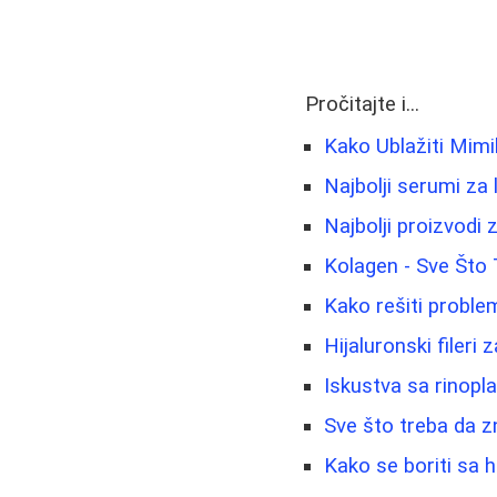
Pročitajte i...
Kako Ublažiti Mim
Najbolji serumi za 
Najbolji proizvodi 
Kolagen - Sve Što
Kako rešiti proble
Hijaluronski fileri 
Iskustva sa rinopl
Sve što treba da z
Kako se boriti sa 