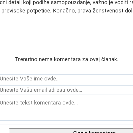
dni detalj koji podiže samopouzdanje, važno je voditi r
 previsoke potpetice. Konačno, prava ženstvenost dolazi
Trenutno nema komentara za ovaj članak.