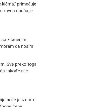
e kičma," primećuje
om ravna obuća je
e sa kičmenim
ne moram da nosim
 cm. Sve preko toga
ća takođe nije
je bolje je izabrati
. Mnoge žene