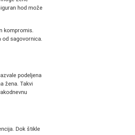
esiguran hod može
čan kompromis.
a od sagovornica.
zazvale podeljena
na žena. Takvi
svakodnevnu
encija. Dok štikle