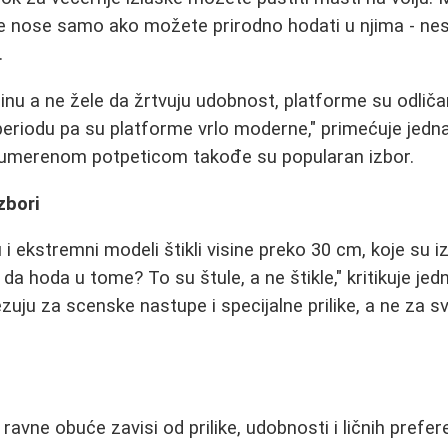
kle nose samo ako možete prirodno hodati u njima - n
.
sinu a ne žele da žrtvuju udobnost, platforme su odli
eriodu pa su platforme vrlo moderne," primećuje jedn
 umerenom potpeticom takođe su popularan izbor.
zbori
i ekstremni modeli štikli visine preko 30 cm, koje su i
da hoda u tome? To su štule, a ne štikle," kritikuje jed
zuju za scenske nastupe i specijalne prilike, a ne za 
 ravne obuće zavisi od prilike, udobnosti i ličnih prefer