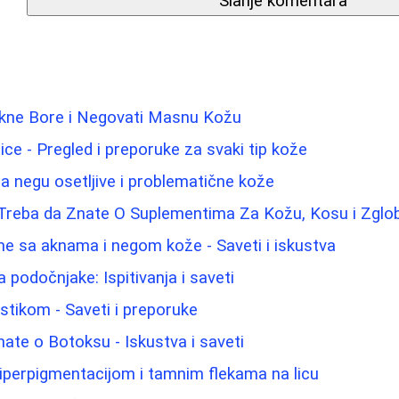
Slanje komentara
ikne Bore i Negovati Masnu Kožu
lice - Pregled i preporuke za svaki tip kože
za negu osetljive i problematične kože
 Treba da Znate O Suplementima Za Kožu, Kosu i Zglo
me sa aknama i negom kože - Saveti i iskustva
za podočnjake: Ispitivanja i saveti
astikom - Saveti i preporuke
nate o Botoksu - Iskustva i saveti
hiperpigmentacijom i tamnim flekama na licu