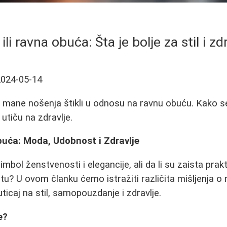
 ili ravna obuća: Šta je bolje za stil i zd
2024-05-14
 i mane nošenja štikli u odnosu na ravnu obuću. Kako s
 utiču na zdravlje.
buća: Moda, Udobnost i Zdravlje
simbol ženstvenosti i elegancije, ali da li su zaista prak
? U ovom članku ćemo istražiti različita mišljenja o
ticaj na stil, samopouzdanje i zdravlje.
e?