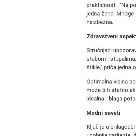
praktičnosti. "Na p
jedna žena. Mnoge s
neizbežna.
Zdravstveni aspek
Stručnjaci upozora
stubom i stopalima.
štikle," priča jedn
Optimalna visina po
može biti štetno ak
idealna - blaga potp
Modni saveti
Ključ je u prilagodb
udobnije varijante,