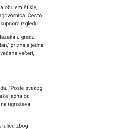
a obujem štikle,
sagovornica. Često
okupnom izgledu.
zlazaka u gradu.
an," priznaje jedna
svečane večeri,
eda. "Posle svakog
kaže jedna od
a ne ugrožava
stalica zbog