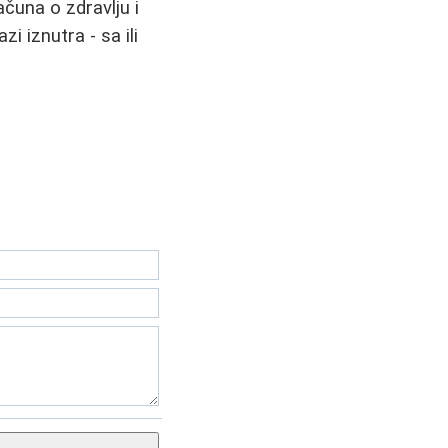
ačuna o zdravlju i
 iznutra - sa ili