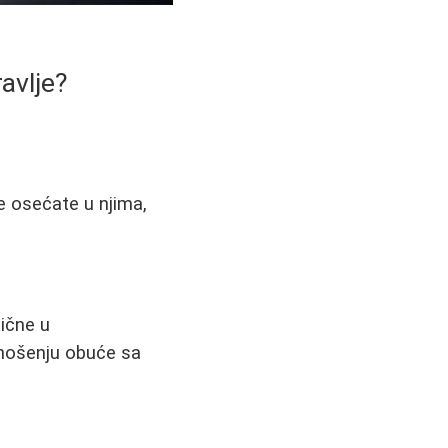
ravlje?
e osećate u njima,
tične u
 nošenju obuće sa