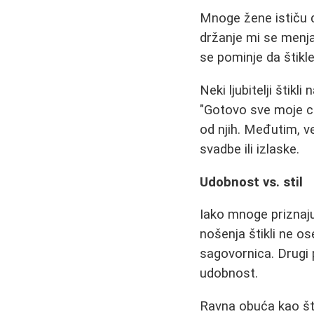
Mnoge žene ističu d
držanje mi se menja
se pominje da štik
Neki ljubitelji štik
"Gotovo sve moje ci
od njih. Međutim, ve
svadbe ili izlaske.
Udobnost vs. stil
Iako mnoge priznaju
nošenja štikli ne os
sagovornica. Drugi 
udobnost.
Ravna obuća kao što