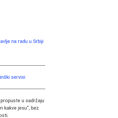
vlje na radu u Srbiji
nški servisi
i propuste u sadržaju
m kakve jesu“, bez
sti.