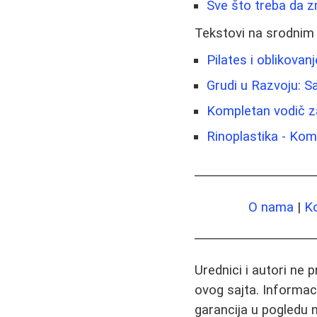
Sve što treba da zn
Tekstovi na srodnim
Pilates i oblikovan
Grudi u Razvoju: S
Kompletan vodič za 
Rinoplastika - Ko
O nama
|
K
Urednici i autori ne 
ovog sajta. Informac
garancija u pogledu n