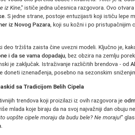
e iz Kine
," ističe jedna učesnica razgovora. Ovo otvara
ke
. S jedne strane, postoje entuzijasti koji ističu lepe
imer iz Novog Pazara
, koji su kožni i po pristupačnijim
ki deo tržišta zaista čine uvezni modeli. Ključno je, k
ne i da se vama dopadaju
, bez obzira na zemlju porekl
inski je zaključak. Istraživanje različitih brendova - od
A
 doneti iznenađenja, posebno na sezonskim sniženji
Raskid sa Tradicijom Belih Cipela
ivnijih trendova koji proizilazi iz ovih razgovora je
odmi
 više mlada koje biraju da na svoj najvažniji dan obuju 
to uopšte cipele moraju da budu bele? Ne moraju!
" gla
.