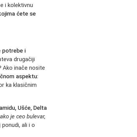
 i kolektivnu
kojima ćete se
e potrebe i
teva drugačiji
? Ako inače nosite
ičnom aspektu
:
or ka klasičnim
ramidu, Ušće, Delta
ako je ceo bulevar,
ponudi, ali i o