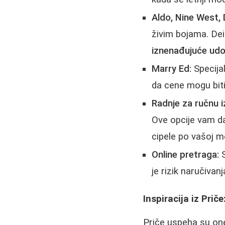
Aldo, Nine West,
živim bojama. D
iznenađujuće ud
Marry Ed:
Specijal
da cene mogu biti
Radnje za ručnu i
Ove opcije vam da
cipele po vašoj m
Online pretraga:
S
je rizik naručivan
Inspiracija iz Pri
Priče uspeha su one