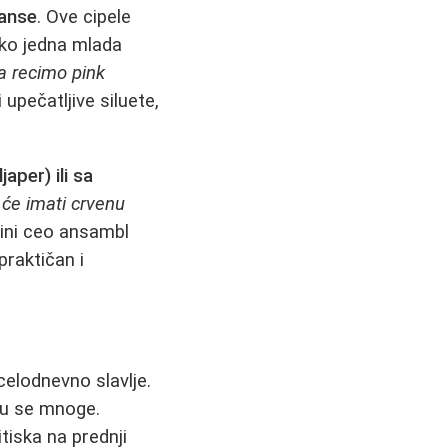
janse
. Ove cipele
ako jedna mlada
a recimo pink
upečatljive siluete,
aper) ili sa
 će imati crvenu
čini ceo ansambl
 praktičan i
celodnevno slavlje.
inu se mnoge.
tiska na prednji