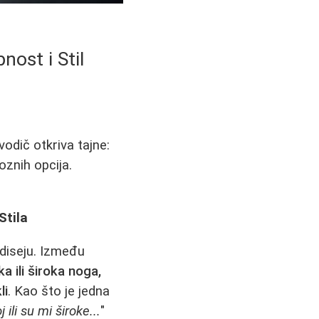
ost i Stil
odič otkriva tajne:
oznih opcija.
Stila
odiseju. Između
ka ili široka noga,
li
. Kao što je jedna
li su mi široke...
"