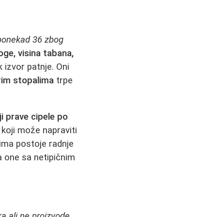
ponekad 36 zbog
oge, visina tabana,
k izvor patnje. Oni
rim stopalima
trpe
i prave cipele po
 koji može napraviti
rima postoje radnje
a one sa netipičnim
ka ali ne proizvode