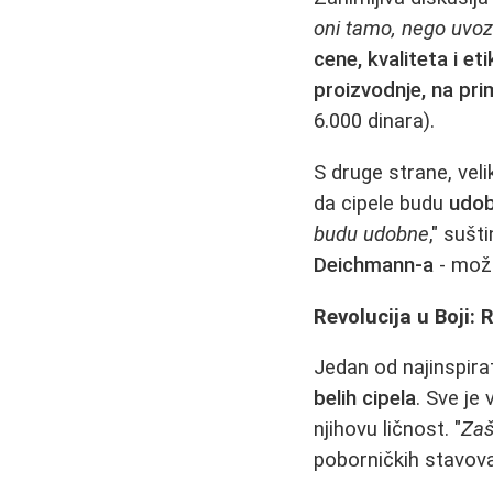
oni tamo, nego uvoz
cene, kvaliteta i eti
proizvodnje, na pr
6.000 dinara).
S druge strane, veli
da cipele budu
udob
budu udobne
," sušt
Deichmann-a
- može
Revolucija u Boji: 
Jedan od najinspirat
belih cipela
. Sve je
njihovu ličnost. "
Zaš
poborničkih stavova