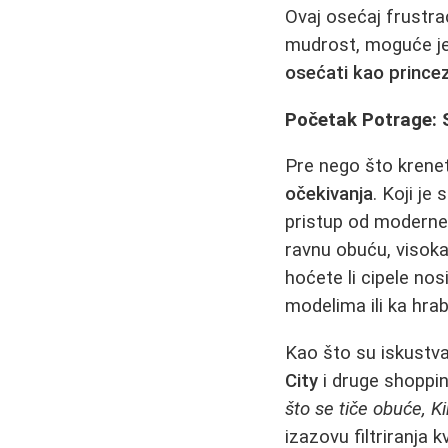
Ovaj osećaj frustra
mudrost, moguće je 
osećati kao prince
Početak Potrage: 
Pre nego što krene
očekivanja
. Koji je
pristup od moderne,
ravnu obuću, visoka
hoćete li cipele nos
modelima ili ka hra
Kao što su iskustv
City
i druge shoppin
što se tiče obuće, K
izazovu filtriranja kv