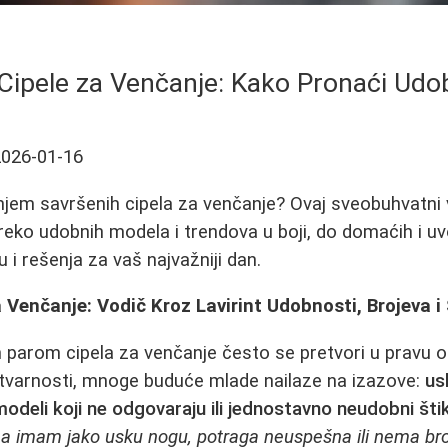
Cipele za Venčanje: Kako Pronaći Udobn
2026-01-16
em savršenih cipela za venčanje? Ovaj sveobuhvatni v
preko udobnih modela i trendova u boji, do domaćih i uv
u i rešenja za vaš najvažniji dan.
 Venčanje: Vodič Kroz Lavirint Udobnosti, Brojeva i 
 parom cipela za venčanje često se pretvori u pravu 
i stvarnosti, mnoge buduće mlade nailaze na izazove:
us
odeli koji ne odgovaraju ili jednostavno neudobni štik
 a imam jako usku nogu, potraga neuspešna ili nema broj i