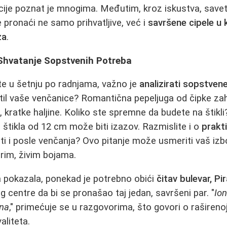
cije poznat je mnogima. Međutim, kroz iskustva, savete
pronaći ne samo prihvatljive, već i
savršene cipele u 
za
.
Shvatanje Sopstvenih Potreba
te u šetnju po radnjama, važno je
analizirati sopstven
 stil vaše venčanice? Romantična pepeljuga od čipke zah
 kratke haljine. Koliko ste spremne da budete na štikli
 štikla od 12 cm može biti izazov. Razmislite i o
prakt
iti i posle venčanja? Ovo pitanje može usmeriti vaš izb
brim, živim bojama.
a pokazala, ponekad je potrebno obići
čitav bulevar, Pi
g centre da bi se pronašao taj jedan, savršeni par. "
Ion
ina
," primećuje se u razgovorima, što govori o raširenoj 
aliteta.