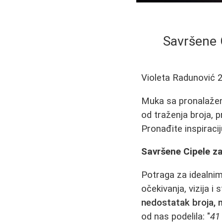
Savršene 
Violeta Radunović
Muka sa pronalaženj
od traženja broja, 
Pronađite inspiracij
Savršene Cipele za
Potraga za idealnim
očekivanja, vizija 
nedostatak broja, m
od nas podelila: "
41