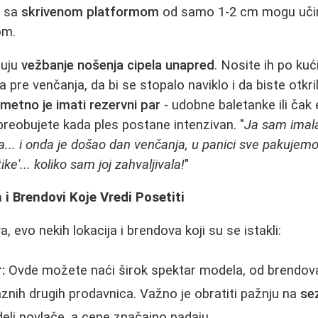
i sa
skrivenom platformom
od samo 1-2 cm mogu učini
om.
tuju
vežbanje nošenja cipela unapred
. Nosite ih po kuć
 pre venčanja, da bi se stopalo naviklo i da biste otkri
metno je imati rezervni par
- udobne baletanke ili čak 
reobujete kada ples postane intenzivan. "
Ja sam imala
a... i onda je došao dan venčanja, u panici sve pakuje
tike'... koliko sam joj zahvaljivala!
"
 i Brendovi Koje Vredi Posetiti
 evo nekih lokacija i brendova koji su se istakli:
:
Ovde možete naći širok spektar modela, od brendo
znih drugih prodavnica. Važno je obratiti pažnju na
se
deli povlače, a cene značajno padaju.