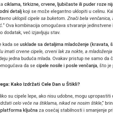
za
ciklama, tirkizne, crvene, ljubičaste ili puder roze ni
odni detalj
koji se može elegantno uklopiti u celinu. K
avno uklopiš cipele sa buketom. Znači bela venčanica, 
ć.
" Ova kombinacija omogućava stvaranje jedinstvene i 
 dodatak, već izjavljuju stav.
e kada se
usklade sa detaljima mladoženje (kravata, šlj
ću imati crvene cipele, crveni lak za nokte, a mladoženja
u ideju jedna buduća mlada. Ovakav pristup ne samo da 
 omogućava da se
cipele nosile i posle venčanja
, što je
ga: Kako Izdržati Cele Dan u Štikli?
liko su cipele lepe, ako nisu udobne, mogu upropastiti 
ržati celo veče na štiklama, nikad ne nosim štikle
," br
e
platforma ključna
za osećaj stabilnosti i smanjenje pri