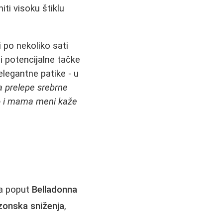
ti visoku štiklu
i po nekoliko sati
li potencijalne tačke
elegantne patike - u
 prelepe srebrne
mo i mama meni kaže
va poput
Belladonna
zonska sniženja
,