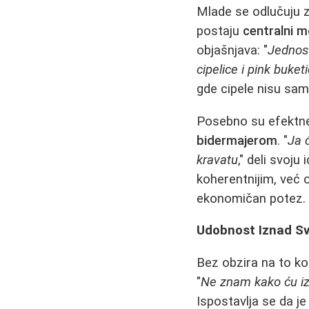
Mlade se odlučuju 
postaju
centralni m
objašnjava: "
Jednost
cipelice i pink buketi
gde cipele nisu samo
Posebno su efektn
bidermajerom
. "
Ja 
kravatu
," deli svoj
koherentnijim, već
ekonomičan potez.
Udobnost Iznad Sve
Bez obzira na to ko
"
Ne znam kako ću izd
Ispostavlja se da j