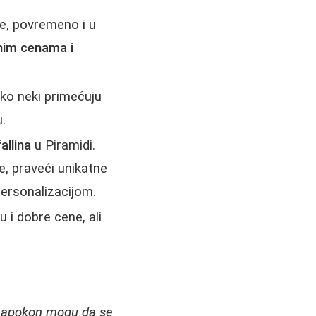
e, povremeno i u
nim cenama i
ako neki primećuju
.
allina
u Piramidi.
e, praveći unikatne
personalizacijom.
 i dobre cene, ali
napokon mogu da se