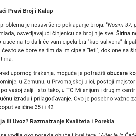
aći Pravi Broj i Kalup
problema je nesavršeno poklapanje broja. "
Nosim 37, 
mlada, osvetljavajući činjenicu da broj nije sve.
Širina n
 utiče na to da li će vam cipela biti "kao salivena" ili pa
a
često se bore sa tim da im cipela "leti", dok one sa
ši
tima.
ored upornog traženja, moguće je potražiti
obućare koj
ominje, u Zemunu, u Prvomajskoj ulici, postoji majstor
 po vašoj želji. Isto tako, u TC Milenijum i drugim cent
ručnu izradu i prilagođavanje
. Ovo je posebno važno z
put veličine 35 ili 42.
 ili Uvoz? Razmatranje Kvaliteta i Porekla
 se vodila oko porekla obuće i kvaliteta. "
Alter je iz Čač