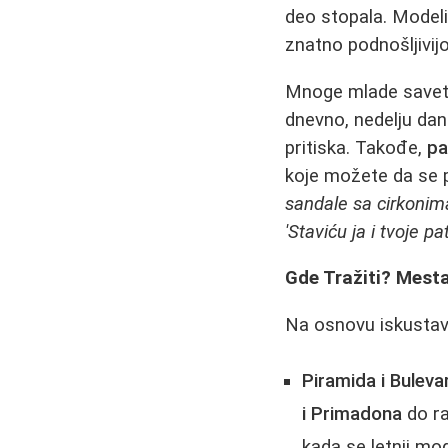
deo stopala. Model
znatno podnošljivij
Mnoge mlade save
dnevno, nedelju dana
pritiska. Takođe,
pa
koje možete da se p
sandale sa cirkonim
'Staviću ja i tvoje pa
Gde Tražiti? Mesta
Na osnovu iskustava,
Piramida i Bulevar
i Primadona
do ra
kada se letnji mo