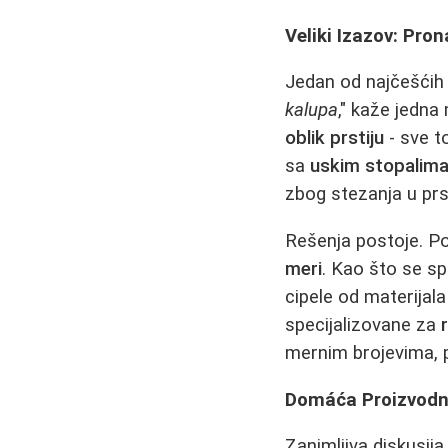
Veliki Izazov: Pron
Jedan od najčešćih 
kalupa
," kaže jedna 
oblik prstiju
- sve to
sa
uskim stopalim
zbog stezanja u prs
Rešenja postoje. P
meri
. Kao što se sp
cipele od materijala
specijalizovane za
mernim brojevima, po
Domáća Proizvodnja
Zanimljiva diskusija