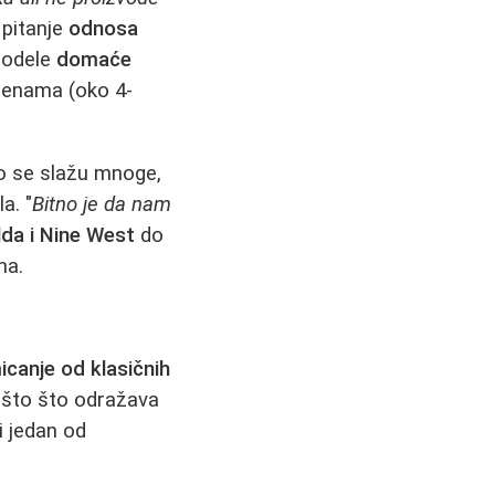
 pitanje
odnosa
 modele
domaće
 cenama (oko 4-
ako se slažu mnoge,
a. "
Bitno je da nam
lda i Nine West
do
ma.
canje od klasičnih
nešto što odražava
si jedan od