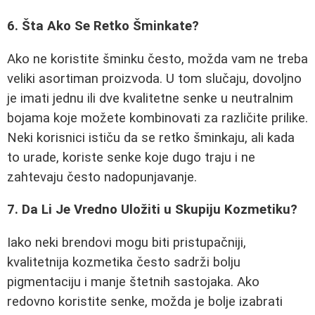
6. Šta Ako Se Retko Šminkate?
Ako ne koristite šminku često, možda vam ne treba
veliki asortiman proizvoda. U tom slučaju, dovoljno
je imati jednu ili dve kvalitetne senke u neutralnim
bojama koje možete kombinovati za različite prilike.
Neki korisnici ističu da se retko šminkaju, ali kada
to urade, koriste senke koje dugo traju i ne
zahtevaju često nadopunjavanje.
7. Da Li Je Vredno Uložiti u Skupiju Kozmetiku?
Iako neki brendovi mogu biti pristupačniji,
kvalitetnija kozmetika često sadrži bolju
pigmentaciju i manje štetnih sastojaka. Ako
redovno koristite senke, možda je bolje izabrati