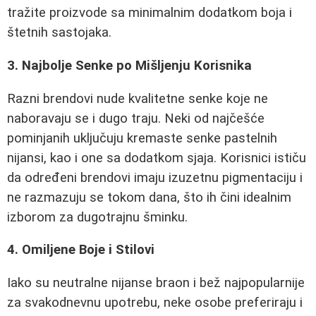
tražite proizvode sa minimalnim dodatkom boja i
štetnih sastojaka.
3. Najbolje Senke po Mišljenju Korisnika
Razni brendovi nude kvalitetne senke koje ne
naboravaju se i dugo traju. Neki od najčešće
pominjanih uključuju kremaste senke pastelnih
nijansi, kao i one sa dodatkom sjaja. Korisnici ističu
da određeni brendovi imaju izuzetnu pigmentaciju i
ne razmazuju se tokom dana, što ih čini idealnim
izborom za dugotrajnu šminku.
4. Omiljene Boje i Stilovi
Iako su neutralne nijanse braon i bež najpopularnije
za svakodnevnu upotrebu, neke osobe preferiraju i