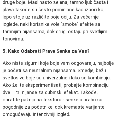
druge boje. Maslinasto zelena, tamno ljubičasta i
plava takođe su često pominjane kao izbori koji
lepo stoje uz različite boje očiju. Za večernje
izglede, neki korisnike vole "smoke" efekte sa
tamnijim nijansama, dok drugi ostaju pri svetlijim
tonovima.
5. Kako Odabrati Prave Senke za Vas?
Ako niste sigurni koje boje vam odgovaraju, najbolje
je početi sa neutralnim nijansama. Smedje, bež i
svetlosive boje su univerzalne i lako se kombinuju.
Ako želite eksperimentisati, probajte kombinaciju
dve ili tri nijanse za dubinski efekat. Takođe,
obratite pažnju na teksturu - senke u prahu su
pogodnije za početnike, dok kremaste varijante
omogućavaju intenzivniji izgled.