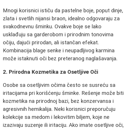
Mnogi korisnici ističu da pastelne boje, poput dinje,
zlata i svetlih nijansi braon, idealno odgovaraju za
svakodnevnu šminku. Ovakve boje se lako
usklađuju sa garderobom i prirodnim tonovima
očiju, dajući prirodan, ali istančan efekat.
Kombinacija blage senke i neupadljivog karmina
može istaknuti oči bez preteranog naglašavanja.
2. Prirodna Kozmetika za Osetljive Oči
Osobe sa osetljivim očima često se susreću sa
iritacijama pri korišćenju šminke. Rešenje može biti
kozmetika na prirodnoj bazi, bez konzervansa i
agresivnih hemikalija. Neki korisnici preporučuju
kolekcije sa medom i lekovitim biljem, koje ne
izazivaju suzenje ili iritaciju. Ako imate osetljive oči,