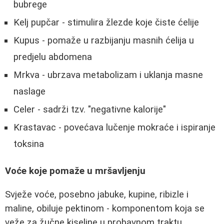
bubrege
Kelj pupčar - stimulira žlezde koje čiste ćelije
Kupus - pomaže u razbijanju masnih ćelija u
predjelu abdomena
Mrkva - ubrzava metabolizam i uklanja masne
naslage
Celer - sadrži tzv. "negativne kalorije"
Krastavac - povećava lučenje mokraće i ispiranje
toksina
Voće koje pomaže u mršavljenju
Svježe voće, posebno jabuke, kupine, ribizle i
maline, obiluje pektinom - komponentom koja se
veže za žučne kiseline u probavnom traktu,