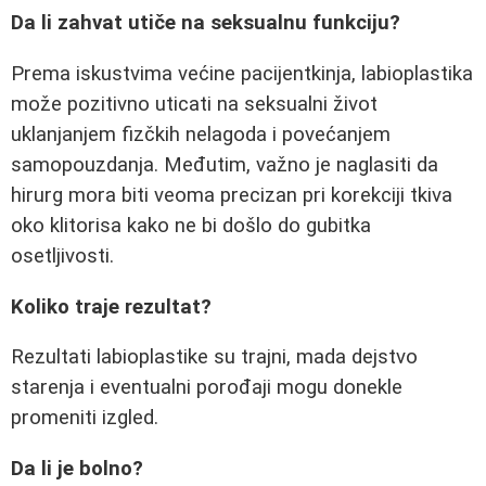
Da li zahvat utiče na seksualnu funkciju?
Prema iskustvima većine pacijentkinja, labioplastika
može pozitivno uticati na seksualni život
uklanjanjem fizčkih nelagoda i povećanjem
samopouzdanja. Međutim, važno je naglasiti da
hirurg mora biti veoma precizan pri korekciji tkiva
oko klitorisa kako ne bi došlo do gubitka
osetljivosti.
Koliko traje rezultat?
Rezultati labioplastike su trajni, mada dejstvo
starenja i eventualni porođaji mogu donekle
promeniti izgled.
Da li je bolno?