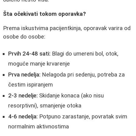
Šta očekivati tokom oporavka?
Prema iskustvima pacijentkinja, oporavak varira od
osobe do osobe:
Prvih 24-48 sati:
Blagi do umereni bol, otok,
moguće manje krvarenje
Prva nedelja:
Nelagoda pri sedenju, potreba za
čestim ispiranjem
2-3 nedelje:
Skidanje konaca (ako nisu
resorptivni), smanjenje otoka
4-6 nedelja:
Potpuno zarastanje, povratak svim
normalnim aktivnostima