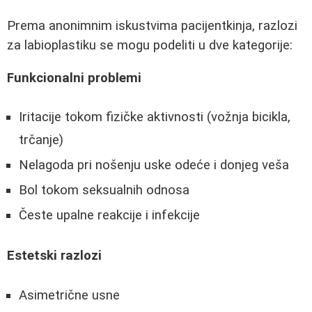
Prema anonimnim iskustvima pacijentkinja, razlozi
za labioplastiku se mogu podeliti u dve kategorije:
Funkcionalni problemi
Iritacije tokom fizičke aktivnosti (vožnja bicikla,
trčanje)
Nelagoda pri nošenju uske odeće i donjeg veša
Bol tokom seksualnih odnosa
Česte upalne reakcije i infekcije
Estetski razlozi
Asimetrične usne