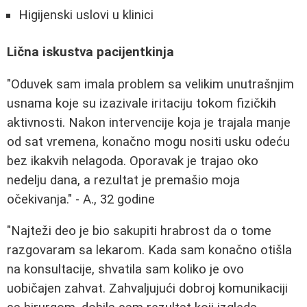
Higijenski uslovi u klinici
Lična iskustva pacijentkinja
"Oduvek sam imala problem sa velikim unutrašnjim
usnama koje su izazivale iritaciju tokom fizičkih
aktivnosti. Nakon intervencije koja je trajala manje
od sat vremena, konačno mogu nositi usku odeću
bez ikakvih nelagoda. Oporavak je trajao oko
nedelju dana, a rezultat je premašio moja
očekivanja." - A., 32 godine
"Najteži deo je bio sakupiti hrabrost da o tome
razgovaram sa lekarom. Kada sam konačno otišla
na konsultacije, shvatila sam koliko je ovo
uobičajen zahvat. Zahvaljujući dobroj komunikaciji