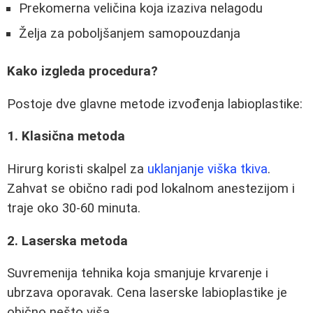
Prekomerna veličina koja izaziva nelagodu
Želja za poboljšanjem samopouzdanja
Kako izgleda procedura?
Postoje dve glavne metode izvođenja labioplastike:
1. Klasična metoda
Hirurg koristi skalpel za
uklanjanje viška tkiva
.
Zahvat se obično radi pod lokalnom anestezijom i
traje oko 30-60 minuta.
2. Laserska metoda
Suvremenija tehnika koja smanjuje krvarenje i
ubrzava oporavak. Cena laserske labioplastike je
obično nešto viša.