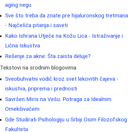
aging negu
Sve što treba da znate pre hijaluronskog tretmana
- Najčešća pitanja i saveti
Kako Ishrana Utječe na Kožu Lica - Istraživanje i
Lična Iskustva
Rešenje za akne: Šta zaista deluje?
Tekstovi na srodnim blogovima
Sveobuhvatni vodič kroz svet lekovitih čajeva -
iskustva, priprema i prednosti
Savršen Miris na Vešu: Potraga za Idealnim
Omekšivačem
Gde Studirati Psihologiju u Srbiji Osim Filozofskog
Fakulteta