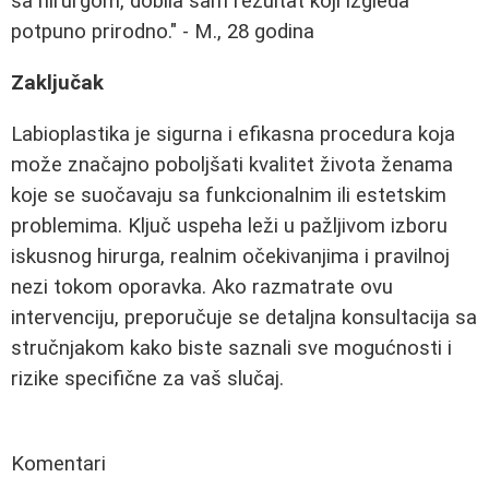
sa hirurgom, dobila sam rezultat koji izgleda
potpuno prirodno." - M., 28 godina
Zaključak
Labioplastika je sigurna i efikasna procedura koja
može značajno poboljšati kvalitet života ženama
koje se suočavaju sa funkcionalnim ili estetskim
problemima. Ključ uspeha leži u pažljivom izboru
iskusnog hirurga, realnim očekivanjima i pravilnoj
nezi tokom oporavka. Ako razmatrate ovu
intervenciju, preporučuje se detaljna konsultacija sa
stručnjakom kako biste saznali sve mogućnosti i
rizike specifične za vaš slučaj.
Komentari