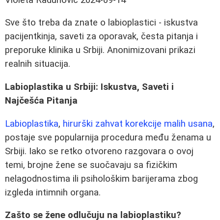
Sve što treba da znate o labioplastici - iskustva
pacijentkinja, saveti za oporavak, česta pitanja i
preporuke klinika u Srbiji. Anonimizovani prikazi
realnih situacija.
Labioplastika u Srbiji: Iskustva, Saveti i
Najčešća Pitanja
Labioplastika
,
hirurški zahvat korekcije malih usana
,
postaje sve popularnija procedura među ženama u
Srbiji. Iako se retko otvoreno razgovara o ovoj
temi, brojne žene se suočavaju sa fizičkim
nelagodnostima ili psihološkim barijerama zbog
izgleda intimnih organa.
Zašto se žene odlučuju na labioplastiku?