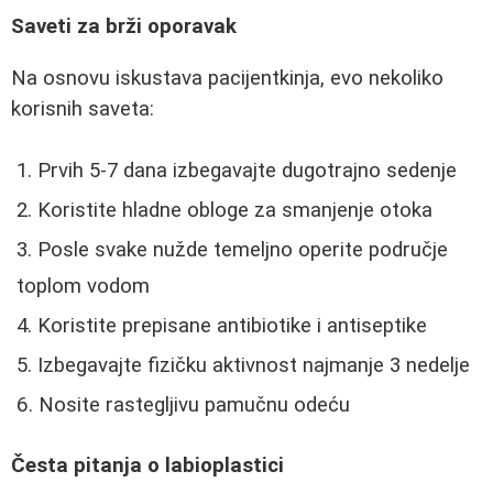
Saveti za brži oporavak
Na osnovu iskustava pacijentkinja, evo nekoliko
korisnih saveta:
Prvih 5-7 dana izbegavajte dugotrajno sedenje
Koristite hladne obloge za smanjenje otoka
Posle svake nužde temeljno operite područje
toplom vodom
Koristite prepisane antibiotike i antiseptike
Izbegavajte fizičku aktivnost najmanje 3 nedelje
Nosite rastegljivu pamučnu odeću
Česta pitanja o labioplastici