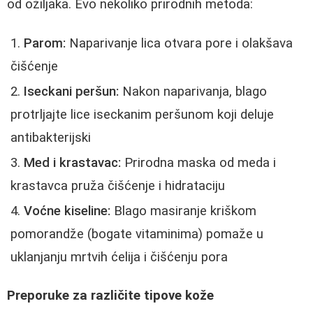
od ožiljaka. Evo nekoliko prirodnih metoda:
Parom:
Naparivanje lica otvara pore i olakšava
čišćenje
Iseckani peršun:
Nakon naparivanja, blago
protrljajte lice iseckanim peršunom koji deluje
antibakterijski
Med i krastavac:
Prirodna maska od meda i
krastavca pruža čišćenje i hidrataciju
Voćne kiseline:
Blago masiranje kriškom
pomorandže (bogate vitaminima) pomaže u
uklanjanju mrtvih ćelija i čišćenju pora
Preporuke za različite tipove kože