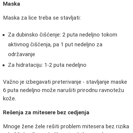
Maska
Maska za lice treba se stavljati:
Za dubinsko čišćenje: 2 puta nedeljno tokom
aktivnog čišćenja, pa 1 put nedeljno za
održavanje
Za hidrataciju: 1-2 puta nedeljno
Važno je izbegavati preterivanje - stavljanje maske
6 puta nedeljno može narušiti prirodnu ravnotežu
kože.
Rešenja za mitesere bez cedjenja
Mnoge žene žele rešiti problem mitesera bez rizika