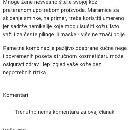
Mnoge žene nesvesno štete svojoj koži
preteranom upotrebom proizvoda. Maramice za
skidanje sminke, na primer, treba koristiti umereno
jer sadrže hemikalije koje mogu isušiti kožu. Isto
važi i za česte pilinge ili maske - više ne znači bolje.
Pametna kombinacija pažljivo odabrane kućne nege
i povremenih poseta stručnom kozmetičaru može
osigurati zdrav i lep izgled vaše kože bez
nepotrebnih rizika.
Komentari
Trenutno nema komentara za ovaj članak.