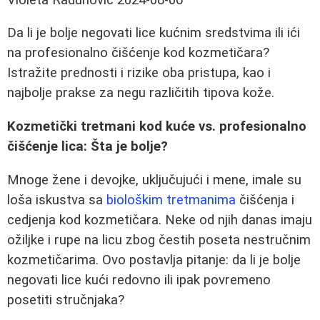
Da li je bolje negovati lice kućnim sredstvima ili ići
na profesionalno čišćenje kod kozmetičara?
Istražite prednosti i rizike oba pristupa, kao i
najbolje prakse za negu različitih tipova kože.
Kozmetički tretmani kod kuće vs. profesionalno
čišćenje lica: Šta je bolje?
Mnoge žene i devojke, uključujući i mene, imale su
loša iskustva sa
biološkim tretmanima
čišćenja i
cedjenja kod kozmetičara. Neke od njih danas imaju
ožiljke i rupe na licu zbog čestih poseta nestručnim
kozmetičarima. Ovo postavlja pitanje: da li je bolje
negovati lice kući redovno ili ipak povremeno
posetiti stručnjaka?