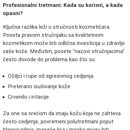
Profesionalni tretmani: Kada su korisni, a kada
opasni?
Ključna razlika leži u stručnosti kozmetičara.
Poseta pravom stručnjaku sa kvalitetnom
kozmetikom može biti odlična investicija u zdravlje
vaše kože. Međutim, posete "nazovi stručnjacima"
često dovode do problema kao što su:
Ožiljci i rupe od agresivnog cedjenja
Preterano isušivanje kože
Crvenilo i iritacije
Za one sa srećom da imaju kožu koja ne zahteva
često cedjenje, povremeni polutretmani poput
blagog pilinja, masaže lica i maska mogu biti