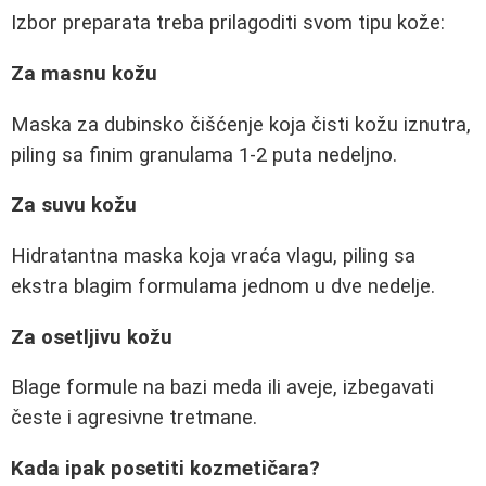
Izbor preparata treba prilagoditi svom tipu kože:
Za masnu kožu
Maska za dubinsko čišćenje koja čisti kožu iznutra,
piling sa finim granulama 1-2 puta nedeljno.
Za suvu kožu
Hidratantna maska koja vraća vlagu, piling sa
ekstra blagim formulama jednom u dve nedelje.
Za osetljivu kožu
Blage formule na bazi meda ili aveje, izbegavati
česte i agresivne tretmane.
Kada ipak posetiti kozmetičara?