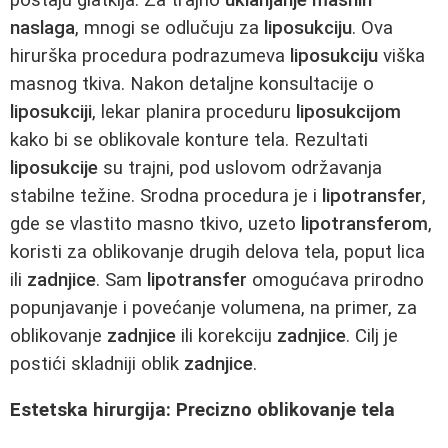
naslaga
, mnogi se odlučuju za
liposukciju
. Ova
hirurška procedura podrazumeva
liposukciju
viška
masnog tkiva. Nakon detaljne konsultacije o
liposukciji
, lekar planira proceduru
liposukcijom
kako bi se oblikovale konture tela. Rezultati
liposukcije
su trajni, pod uslovom održavanja
stabilne težine. Srodna procedura je i
lipotransfer
,
gde se vlastito masno tkivo, uzeto
lipotransferom
,
koristi za oblikovanje drugih delova tela, poput lica
ili
zadnjice
. Sam
lipotransfer
omogućava prirodno
popunjavanje i povećanje volumena, na primer, za
oblikovanje
zadnjice
ili korekciju
zadnjice
. Cilj je
postići skladniji oblik
zadnjice
.
Estetska hirurgija: Precizno oblikovanje tela