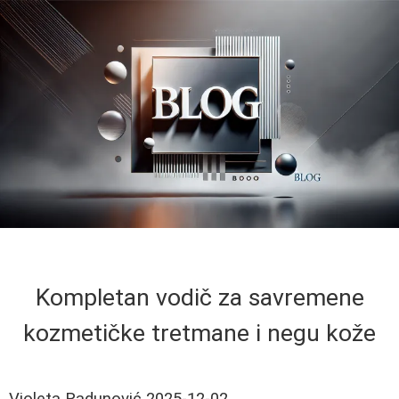
Kompletan vodič za savremene
kozmetičke tretmane i negu kože
Violeta Radunović
2025-12-02