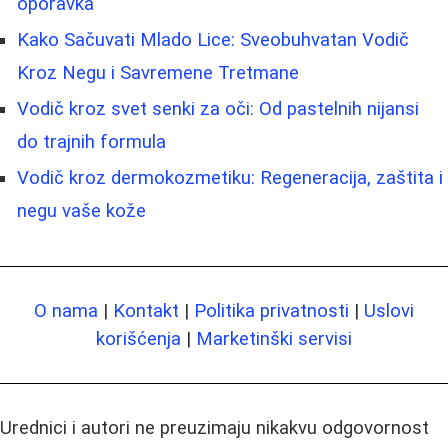
oporavka
Kako Sačuvati Mlado Lice: Sveobuhvatan Vodič
Kroz Negu i Savremene Tretmane
Vodič kroz svet senki za oči: Od pastelnih nijansi
do trajnih formula
Vodič kroz dermokozmetiku: Regeneracija, zaštita i
negu vaše kože
O nama
|
Kontakt
|
Politika privatnosti
|
Uslovi
korišćenja
|
Marketinški servisi
Urednici i autori ne preuzimaju nikakvu odgovornost