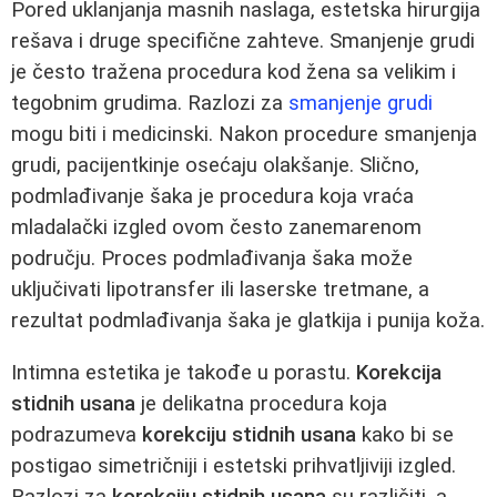
Pored uklanjanja masnih naslaga, estetska hirurgija
rešava i druge specifične zahteve. Smanjenje grudi
je često tražena procedura kod žena sa velikim i
tegobnim grudima. Razlozi za
smanjenje grudi
mogu biti i medicinski. Nakon procedure smanjenja
grudi, pacijentkinje osećaju olakšanje. Slično,
podmlađivanje šaka je procedura koja vraća
mladalački izgled ovom često zanemarenom
području. Proces podmlađivanja šaka može
uključivati lipotransfer ili laserske tretmane, a
rezultat podmlađivanja šaka je glatkija i punija koža.
Intimna estetika je takođe u porastu.
Korekcija
stidnih usana
je delikatna procedura koja
podrazumeva
korekciju stidnih usana
kako bi se
postigao simetričniji i estetski prihvatljiviji izgled.
Razlozi za
korekciju stidnih usana
su različiti, a