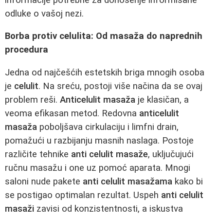
odluke o vašoj nezi.
Borba protiv celulita: Od masaža do naprednih
procedura
Jedna od najčešćih estetskih briga mnogih osoba
je
celulit
. Na sreću, postoji više načina da se ovaj
problem reši.
Anticelulit masaža
je klasičan, a
veoma efikasan metod. Redovna
anticelulit
masaža
poboljšava cirkulaciju i limfni drain,
pomažući u razbijanju masnih naslaga. Postoje
različite tehnike
anti celulit masaže
, uključujući
ručnu masažu i one uz pomoć aparata. Mnogi
saloni nude pakete
anti celulit masažama
kako bi
se postigao optimalan rezultat. Uspeh
anti celulit
masaži
zavisi od konzistentnosti, a iskustva