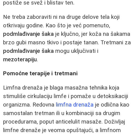
postiže se svež i blistav ten.
Ne treba zaboraviti ni na druge delove tela koji
otkrivaju godine. Kao što je već pomenuto,
podmlađivanje šaka
je ključno, jer koža na šakama
brzo gubi masno tkivo i postaje tanan. Tretmani za
podmlađivanje šaka
mogu uključivati i
mezoterapiju
.
Pomoćne terapije i tretmani
Limfna drenaža je blaga masažna tehnika koja
stimuliše cirkulaciju limfe i pomaže u detoksikaciji
organizma. Redovna
limfna drenaža
je odlična kao
samostalan tretman ili u kombinaciji sa drugim
procedurama, poput anticelulit masaže. Doživljaj
limfne drenaže je veoma opuštajući, a limfnom