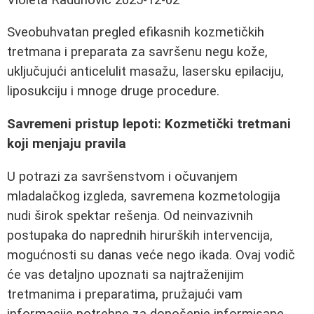
Sveobuhvatan pregled efikasnih kozmetičkih
tretmana i preparata za savršenu negu kože,
uključujući anticelulit masažu, lasersku epilaciju,
liposukciju i mnoge druge procedure.
Savremeni pristup lepoti: Kozmetički tretmani
koji menjaju pravila
U potrazi za savršenstvom i očuvanjem
mladalačkog izgleda, savremena kozmetologija
nudi širok spektar rešenja. Od neinvazivnih
postupaka do naprednih hirurških intervencija,
mogućnosti su danas veće nego ikada. Ovaj vodič
će vas detaljno upoznati sa najtraženijim
tretmanima i preparatima, pružajući vam
informacije potrebne za donošenje informisane