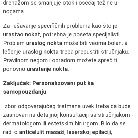
drenažom se smanjuje otok i osećaj težine u
nogama.
Za rešavanje specifičnih problema kao što je
urastao nokat
, potrebna je poseta specijalisti.
Problem
uraslog nokta
može biti veoma bolan, a
lečenje
uraslog nokta
treba prepustiti stručnjaku.
Pravilnom negom i obradom možete sprečiti
ponovno
urastanje nokta
.
Zaključak: Personalizovani put ka
samopouzdanju
Izbor odgovarajućeg tretmana uvek treba da bude
zasnovan na detaljnoj konsultaciji sa stručnjakom -
dermatologom ili estetskim hirurgom. Bilo da se
radi o
anticelulit masaži
,
laserskoj epilaciji
,