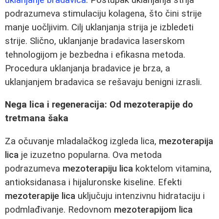
podrazumeva stimulaciju kolagena, što čini strije
manje uočljivim. Cilj uklanjanja strija je izbledeti
strije. Slično, uklanjanje bradavica laserskom
tehnologijom je bezbedna i efikasna metoda.
Procedura uklanjanja bradavice je brza, a
uklanjanjem bradavica se rešavaju benigni izrasli.
Nega lica i regeneracija: Od mezoterapije do
tretmana šaka
Za očuvanje mladalačkog izgleda lica,
mezoterapija
lica
je izuzetno popularna. Ova metoda
podrazumeva
mezoterapiju lica
koktelom vitamina,
antioksidanasa i hijaluronske kiseline. Efekti
mezoterapije lica
uključuju intenzivnu hidrataciju i
podmlađivanje. Redovnom
mezoterapijom lica