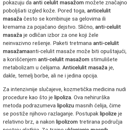
pokazuju da
anti celulit masažom
možete značajno
poboljšati izgled kože. Pored toga,
anticelulit
masaža
često se kombinuje sa gelovima ili
kremama za pojačano dejstvo. Slično,
anti-celulit
masaža
je odličan izbor za one koji žele
neinvazivno rešenje. Paketi tretmana
anti-celulit
masažama
anti-celulit masaže može biti opuštajući,
a korišćenjem
anti-celulit masažom
stimulišete
metabolizam u ćelijama.
Anticelulit masaža
je,
dakle, temelj borbe, ali ne i jedina opcija.
Za intenzivnije slučajeve, kozmetička medicina nudi
procedure kao što je
lipoliza
. Ova nehirurška
metoda podrazumeva
lipolizu
masnih ćelija, čime
se postiže njihovo razlaganje. Postupak
lipolize
je
relativno brz, a nakon
lipolizom
tretirana područja
postaju glatkija. Za trajno
uklanjanje masnih