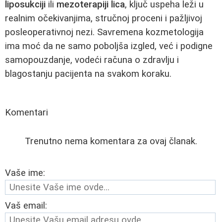
liposukciji
ili
mezoterapiji lica
, ključ uspeha leži u
realnim očekivanjima, stručnoj proceni i pažljivoj
posleoperativnoj nezi. Savremena kozmetologija
ima moć da ne samo poboljša izgled, već i podigne
samopouzdanje, vodeći računa o zdravlju i
blagostanju pacijenta na svakom koraku.
Komentari
Trenutno nema komentara za ovaj članak.
Vaše ime:
Vaš email: