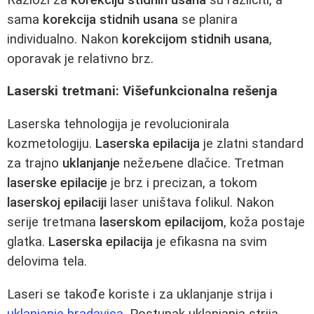
sama
korekcija stidnih usana
se planira
individualno. Nakon
korekcijom stidnih usana
,
oporavak je relativno brz.
Laserski tretmani: Višefunkcionalna rešenja
Laserska tehnologija je revolucionirala
kozmetologiju.
Laserska epilacija
je zlatni standard
za trajno
uklanjanje
nežeљene dlačice. Tretman
laserske epilacije
je brz i precizan, a tokom
laserskoj epilaciji
laser uništava folikul. Nakon
serije tretmana
laserskom epilacijom
, koža postaje
glatka.
Laserska epilacija
je efikasna na svim
delovima tela.
Laseri se takođe koriste i za uklanjanje strija i
uklanjanje bradavica
. Postupak uklanjanja strija