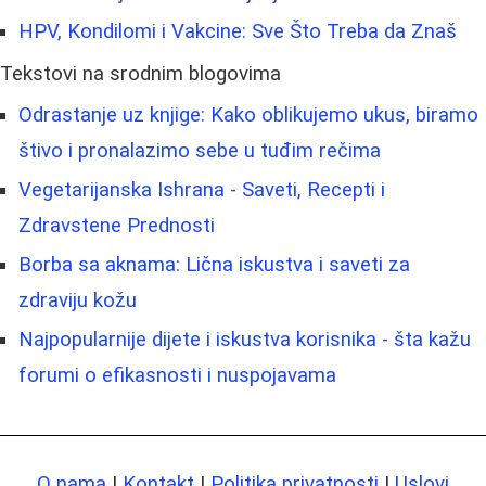
HPV, Kondilomi i Vakcine: Sve Što Treba da Znaš
Tekstovi na srodnim blogovima
Odrastanje uz knjige: Kako oblikujemo ukus, biramo
štivo i pronalazimo sebe u tuđim rečima
Vegetarijanska Ishrana - Saveti, Recepti i
Zdravstene Prednosti
Borba sa aknama: Lična iskustva i saveti za
zdraviju kožu
Najpopularnije dijete i iskustva korisnika - šta kažu
forumi o efikasnosti i nuspojavama
O nama
|
Kontakt
|
Politika privatnosti
|
Uslovi