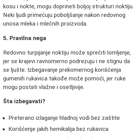
kosu i nokte, mogu doprineti boljoj strukturi noktiju.
Neki ljudi primećuju poboljšanje nakon redovnog
unosa mleka i mlečnih proizvoda.
5. Pravilna nega
Redovno turpijanje noktiju može sprečiti lomljenje,
jer se krajevi ravnomerno podrezuju i ne stignu da
se ljušte. Izbegavanje prekomernog korišćenja
gumenih rukavica takođe može pomoći, jer ruke
mogu postati vlažne i osetljivije.
Šta izbegavati?
Preterano izlaganje hladnoj vodi bez zaštite
Korišćenje jakih hemikalija bez rukavica