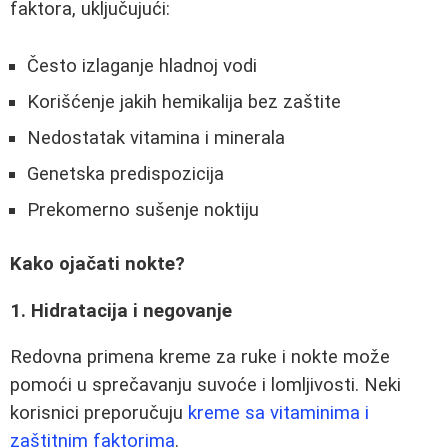
faktora, uključujući:
Često izlaganje hladnoj vodi
Korišćenje jakih hemikalija bez zaštite
Nedostatak vitamina i minerala
Genetska predispozicija
Prekomerno sušenje noktiju
Kako ojačati nokte?
1. Hidratacija i negovanje
Redovna primena kreme za ruke i nokte može
pomoći u sprečavanju suvoće i lomljivosti. Neki
korisnici preporučuju
kreme sa vitaminima i
zaštitnim faktorima
.