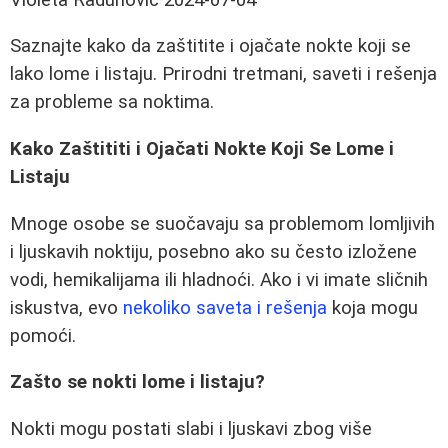
Saznajte kako da zaštitite i ojačate nokte koji se
lako lome i listaju. Prirodni tretmani, saveti i rešenja
za probleme sa noktima.
Kako Zaštititi i Ojačati Nokte Koji Se Lome i
Listaju
Mnoge osobe se suočavaju sa problemom lomljivih
i ljuskavih noktiju, posebno ako su često izložene
vodi, hemikalijama ili hladnoći. Ako i vi imate sličnih
iskustva, evo
nekoliko saveta i rešenja
koja mogu
pomoći.
Zašto se nokti lome i listaju?
Nokti mogu postati slabi i ljuskavi zbog više