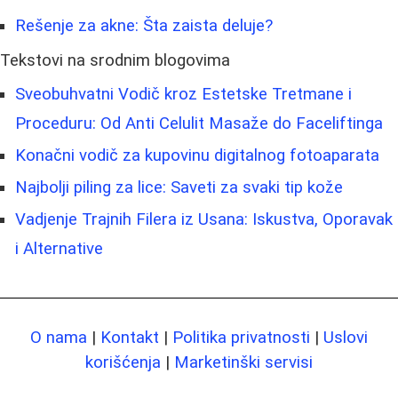
Rešenje za akne: Šta zaista deluje?
Tekstovi na srodnim blogovima
Sveobuhvatni Vodič kroz Estetske Tretmane i
Proceduru: Od Anti Celulit Masaže do Faceliftinga
Konačni vodič za kupovinu digitalnog fotoaparata
Najbolji piling za lice: Saveti za svaki tip kože
Vadjenje Trajnih Filerа iz Usana: Iskustva, Oporavak
i Alternative
O nama
|
Kontakt
|
Politika privatnosti
|
Uslovi
korišćenja
|
Marketinški servisi