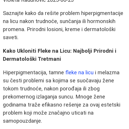
Saznajte kako da rešite problem hiperpigmentacije
na licu nakon trudnoće, sunčanja ili hormonskih
promena. Prirodni losioni, kreme i dermatološki
saveti.
Kako Ukloniti Fleke na Licu: Najbolji Prirodni i
Dermatološki Tretmani
Hiperpigmentacija, tamne
fleke na licu
i melazma
su česti problemi sa kojima se suočavaju žene
tokom trudnoće, nakon porođaja ili zbog
prekomernog izlaganja suncu. Mnoge žene
godinama traže efikasno rešenje za ovaj estetski
problem koji može značajno uticati na
samopouzdanje.