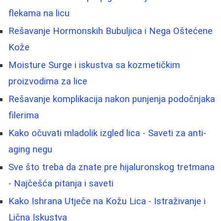
flekama na licu
Rešavanje Hormonskih Bubuljica i Nega Oštećene
Kože
Moisture Surge i iskustva sa kozmetičkim
proizvodima za lice
Rešavanje komplikacija nakon punjenja podočnjaka
filerima
Kako očuvati mladolik izgled lica - Saveti za anti-
aging negu
Sve što treba da znate pre hijaluronskog tretmana
- Najčešća pitanja i saveti
Kako Ishrana Utječe na Kožu Lica - Istraživanje i
Lična Iskustva