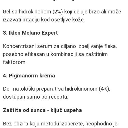
Gel sa hidrokinonom (2%) koji deluje brzo ali može
izazvati iritaciju kod osetljive kože.
3. Iklen Melano Expert
Koncentrisani serum za ciljano izbeljivanje fleka,
posebno efikasan u kombinaciji sa zaštitnim
faktorom.
4. Pigmanorm krema
Dermatološki preparat sa hidrokinonom (4%),
dostupan samo po receptu.
Zaštita od sunca - ključ uspeha
Bez obzira koju metodu izaberete, neophodno je: