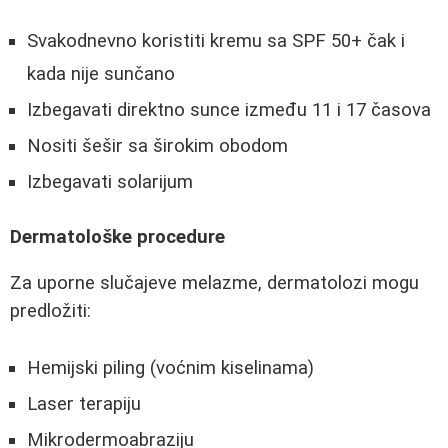
Svakodnevno koristiti kremu sa SPF 50+ čak i
kada nije sunčano
Izbegavati direktno sunce između 11 i 17 časova
Nositi šešir sa širokim obodom
Izbegavati solarijum
Dermatološke procedure
Za uporne slučajeve melazme, dermatolozi mogu
predložiti:
Hemijski piling (voćnim kiselinama)
Laser terapiju
Mikrodermoabraziju