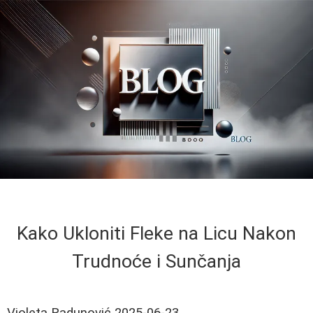
Kako Ukloniti Fleke na Licu Nakon
Trudnoće i Sunčanja
Violeta Radunović
2025-06-23