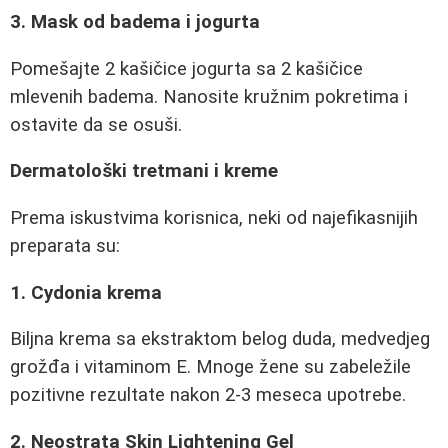
3. Mask od badema i jogurta
Pomešajte 2 kašičice jogurta sa 2 kašičice
mlevenih badema. Nanosite kružnim pokretima i
ostavite da se osuši.
Dermatološki tretmani i kreme
Prema iskustvima korisnica, neki od najefikasnijih
preparata su:
1. Cydonia krema
Biljna krema sa ekstraktom belog duda, medvedjeg
grožđa i vitaminom E. Mnoge žene su zabeležile
pozitivne rezultate nakon 2-3 meseca upotrebe.
2. Neostrata Skin Lightening Gel