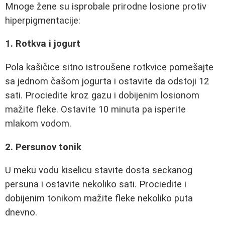
Mnoge žene su isprobale prirodne losione protiv
hiperpigmentacije:
1. Rotkva i jogurt
Pola kašičice sitno istroušene rotkvice pomešajte
sa jednom čašom jogurta i ostavite da odstoji 12
sati. Prociedite kroz gazu i dobijenim losionom
mažite fleke. Ostavite 10 minuta pa isperite
mlakom vodom.
2. Persunov tonik
U meku vodu kiselicu stavite dosta seckanog
persuna i ostavite nekoliko sati. Prociedite i
dobijenim tonikom mažite fleke nekoliko puta
dnevno.