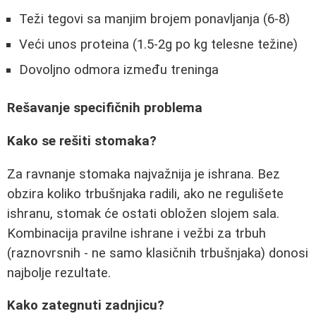
Teži tegovi sa manjim brojem ponavljanja (6-8)
Veći unos proteina (1.5-2g po kg telesne težine)
Dovoljno odmora između treninga
Rešavanje specifičnih problema
Kako se rešiti stomaka?
Za ravnanje stomaka najvažnija je ishrana. Bez
obzira koliko trbušnjaka radili, ako ne regulišete
ishranu, stomak će ostati obložen slojem sala.
Kombinacija pravilne ishrane i vežbi za trbuh
(raznovrsnih - ne samo klasičnih trbušnjaka) donosi
najbolje rezultate.
Kako zategnuti zadnjicu?