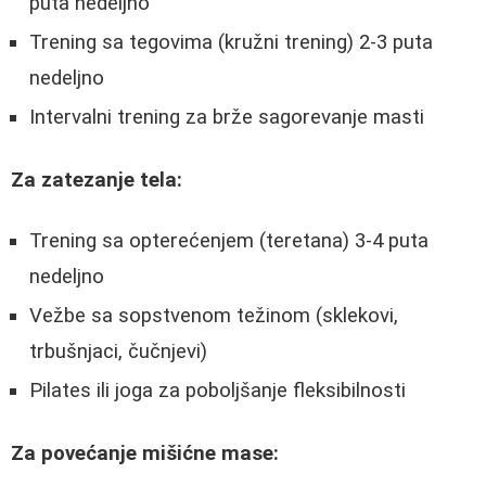
puta nedeljno
Trening sa tegovima (kružni trening) 2-3 puta
nedeljno
Intervalni trening za brže sagorevanje masti
Za zatezanje tela:
Trening sa opterećenjem (teretana) 3-4 puta
nedeljno
Vežbe sa sopstvenom težinom (sklekovi,
trbušnjaci, čučnjevi)
Pilates ili joga za poboljšanje fleksibilnosti
Za povećanje mišićne mase: