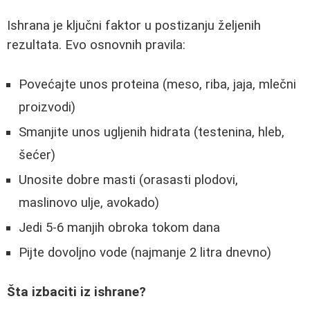
Ishrana je ključni faktor u postizanju željenih
rezultata. Evo osnovnih pravila:
Povećajte unos proteina (meso, riba, jaja, mlečni
proizvodi)
Smanjite unos ugljenih hidrata (testenina, hleb,
šećer)
Unosite dobre masti (orasasti plodovi,
maslinovo ulje, avokado)
Jedi 5-6 manjih obroka tokom dana
Pijte dovoljno vode (najmanje 2 litra dnevno)
Šta izbaciti iz ishrane?