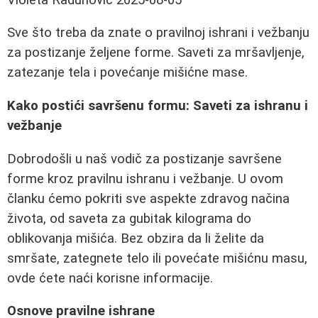
Sve što treba da znate o pravilnoj ishrani i vežbanju
za postizanje željene forme. Saveti za mršavljenje,
zatezanje tela i povećanje mišićne mase.
Kako postići savršenu formu: Saveti za ishranu i
vežbanje
Dobrodošli u naš vodič za postizanje savršene
forme kroz pravilnu ishranu i vežbanje. U ovom
članku ćemo pokriti sve aspekte zdravog načina
života, od saveta za gubitak kilograma do
oblikovanja mišića. Bez obzira da li želite da
smršate, zategnete telo ili povećate mišićnu masu,
ovde ćete naći korisne informacije.
Osnove pravilne ishrane