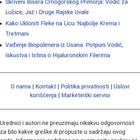
Skriveni Bisera Crnogorskog Primorja: Vodič za
Lučice, Jaz i Druge Rajske Uvale
Kako Ukloniti Fleke na Licu: Najbolje Krema i
Tretmani
Vađenje Biopolimera iz Usana: Potpuni Vodič,
Iskustva i Istina o Hijaluronskim Filerima
O nama
|
Kontakt
|
Politika privatnosti
|
Uslovi
korišćenja
|
Marketinški servisi
Urednici i autori ne preuzimaju nikakvu odgovornost
za bilo kakve greške ili propuste u sadržaju ovog