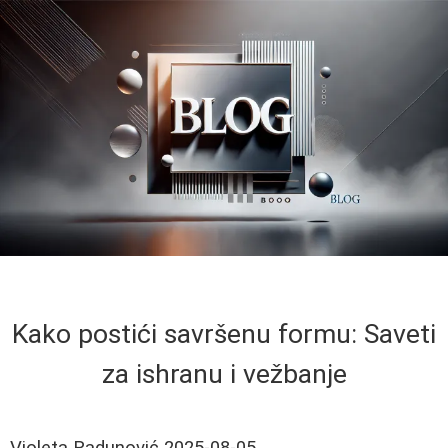
Kako postići savršenu formu: Saveti
za ishranu i vežbanje
Violeta Radunović
2025-08-05