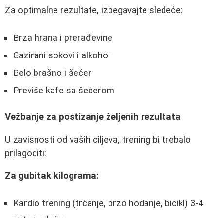
Za optimalne rezultate, izbegavajte sledeće:
Brza hrana i prerađevine
Gazirani sokovi i alkohol
Belo brašno i šećer
Previše kafe sa šećerom
Vežbanje za postizanje željenih rezultata
U zavisnosti od vaših ciljeva, trening bi trebalo
prilagoditi:
Za gubitak kilograma:
Kardio trening (trčanje, brzo hodanje, bicikl) 3-4