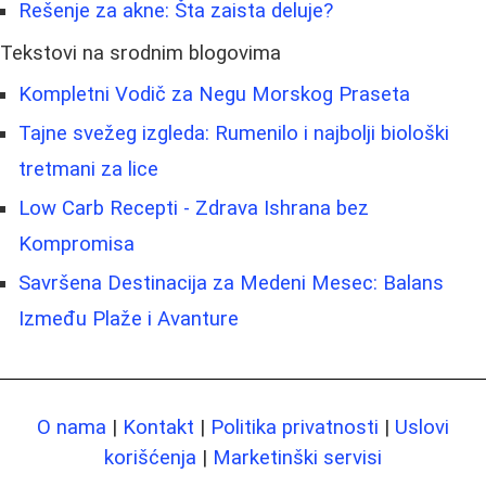
Rešenje za akne: Šta zaista deluje?
Tekstovi na srodnim blogovima
Kompletni Vodič za Negu Morskog Praseta
Tajne svežeg izgleda: Rumenilo i najbolji biološki
tretmani za lice
Low Carb Recepti - Zdrava Ishrana bez
Kompromisa
Savršena Destinacija za Medeni Mesec: Balans
Između Plaže i Avanture
O nama
|
Kontakt
|
Politika privatnosti
|
Uslovi
korišćenja
|
Marketinški servisi