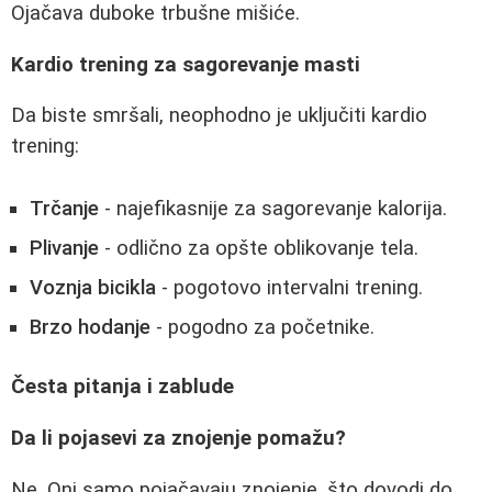
Ojačava duboke trbušne mišiće.
Kardio trening za sagorevanje masti
Da biste smršali, neophodno je uključiti kardio
trening:
Trčanje
- najefikasnije za sagorevanje kalorija.
Plivanje
- odlično za opšte oblikovanje tela.
Voznja bicikla
- pogotovo intervalni trening.
Brzo hodanje
- pogodno za početnike.
Česta pitanja i zablude
Da li pojasevi za znojenje pomažu?
Ne. Oni samo pojačavaju znojenje, što dovodi do