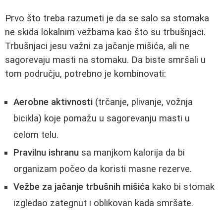
Prvo što treba razumeti je da se salo sa stomaka
ne skida lokalnim vežbama kao što su trbušnjaci.
Trbušnjaci jesu važni za jačanje mišića, ali ne
sagorevaju masti na stomaku. Da biste smršali u
tom području, potrebno je kombinovati:
Aerobne aktivnosti
(trčanje, plivanje, vožnja
bicikla) koje pomažu u sagorevanju masti u
celom telu.
Pravilnu ishranu
sa manjkom kalorija da bi
organizam počeo da koristi masne rezerve.
Vežbe za jačanje trbušnih mišića
kako bi stomak
izgledao zategnut i oblikovan kada smršate.