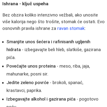
Ishrana - ključ uspeha
Bez obzira koliko intenzivno vežbali, ako unosite
više kalorija nego što trošite, stomak će ostati. Evo
osnovnih pravila ishrane za
ravan stomak
:
Smanjite unos šećera i rafinisanih ugljenih
hidrata
- izbegavajte beli hleb, slatkiše, gazirana
pića.
Povećajte unos proteina
- meso, riba, jaja,
mahunarke, posni sir.
Jedite zeleno povrće
- brokoli, spanać,
krastavci, paprika.
Izbegavajte alkohol i gazirana pića
- pogotovo