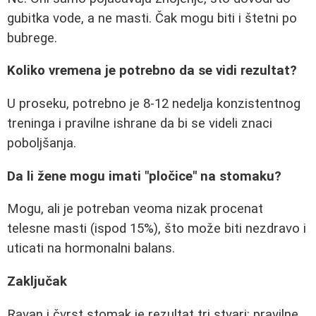
gubitka vode, a ne masti. Čak mogu biti i štetni po
bubrege.
Koliko vremena je potrebno da se vidi rezultat?
U proseku, potrebno je 8-12 nedelja konzistentnog
treninga i pravilne ishrane da bi se videli znaci
poboljšanja.
Da li žene mogu imati "pločice" na stomaku?
Mogu, ali je potreban veoma nizak procenat
telesne masti (ispod 15%), što može biti nezdravo i
uticati na hormonalni balans.
Zaključak
Ravan i čvrst stomak je rezultat tri stvari: pravilne