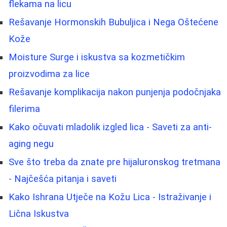
flekama na licu
Rešavanje Hormonskih Bubuljica i Nega Oštećene
Kože
Moisture Surge i iskustva sa kozmetičkim
proizvodima za lice
Rešavanje komplikacija nakon punjenja podočnjaka
filerima
Kako očuvati mladolik izgled lica - Saveti za anti-
aging negu
Sve što treba da znate pre hijaluronskog tretmana
- Najčešća pitanja i saveti
Kako Ishrana Utječe na Kožu Lica - Istraživanje i
Lična Iskustva