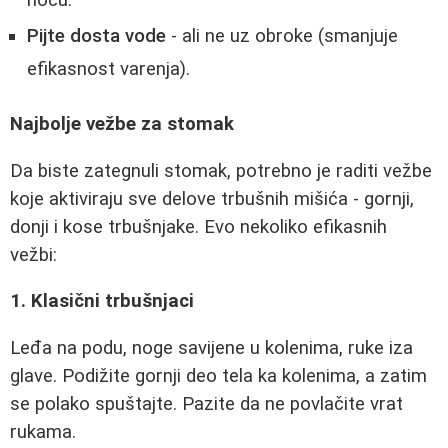
noću.
Pijte dosta vode
- ali ne uz obroke (smanjuje
efikasnost varenja).
Najbolje vežbe za stomak
Da biste zategnuli stomak, potrebno je raditi vežbe
koje aktiviraju sve delove trbušnih mišića - gornji,
donji i kose trbušnjake. Evo nekoliko efikasnih
vežbi:
1. Klasični trbušnjaci
Leđa na podu, noge savijene u kolenima, ruke iza
glave. Podižite gornji deo tela ka kolenima, a zatim
se polako spuštajte. Pazite da ne povlačite vrat
rukama.