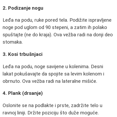
2. Podizanje nogu
Leđa na podu, ruke pored tela. Podižite ispravljene
noge pod uglom od 90 stepeni, a zatim ih polako
spuštajte (ne do kraja). Ova vežba radi na donji deo
stomaka.
3. Kosi trbušnjaci
Leđa na podu, noge savijene u kolenima. Desni
lakat pokušavajte da spojite sa levim kolenom i
obrnuto. Ova vežba radi na lateralne mišiće.
4. Plank (drsanje)
Oslonite se na podlakte i prste, zadržite telo u
ravnoj liniji. Držite poziciju što duže moguće.