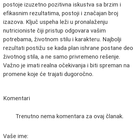
postoje izuzetno pozitivna iskustva sa brzim i
efikasnim rezultatima, postoji i značajan broj
izazova. Ključ uspeha leži u pronalaženju
nutricioniste čiji pristup odgovara vašim
potrebama, životnom stilu i karakteru. Najbolji
rezultati postižu se kada plan ishrane postane deo
životnog stila, a ne samo privremeno rešenje.
Važno je imati realna očekivanja i biti spreman na
promene koje će trajati dugoročno.
Komentari
Trenutno nema komentara za ovaj članak.
Vaše ime: