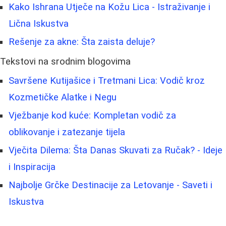
Kako Ishrana Utječe na Kožu Lica - Istraživanje i
Lična Iskustva
Rešenje za akne: Šta zaista deluje?
Tekstovi na srodnim blogovima
Savršene Kutijašice i Tretmani Lica: Vodič kroz
Kozmetičke Alatke i Negu
Vježbanje kod kuće: Kompletan vodič za
oblikovanje i zatezanje tijela
Vječita Dilema: Šta Danas Skuvati za Ručak? - Ideje
i Inspiracija
Najbolje Grčke Destinacije za Letovanje - Saveti i
Iskustva