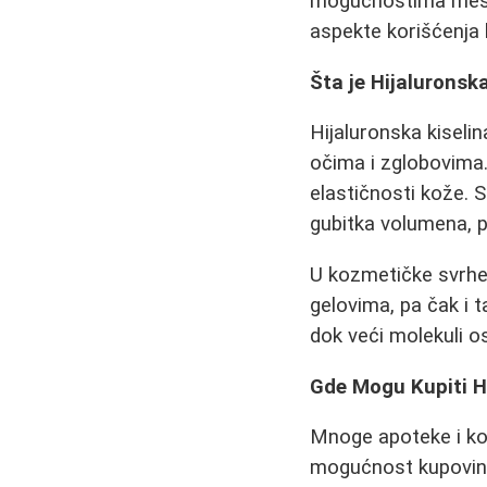
mogućnostima mešan
aspekte korišćenja h
Šta je Hijaluronska
Hijaluronska kiselin
očima i zglobovima. 
elastičnosti kože. 
gubitka volumena, p
U kozmetičke svrhe, 
gelovima, pa čak i t
dok veći molekuli os
Gde Mogu Kupiti H
Mnoge apoteke i koz
mogućnost kupovine 