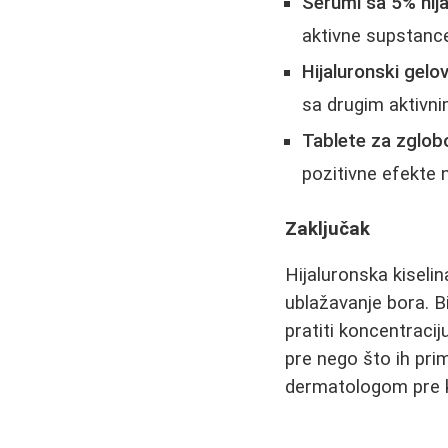
Serumi sa 5% hija
aktivne supstanc
Hijaluronski gelovi
sa drugim aktivni
Tablete za zglob
pozitivne efekte
Zaključak
Hijaluronska kiseli
ublažavanje bora. Bi
pratiti koncentraci
pre nego što ih prim
dermatologom pre ko