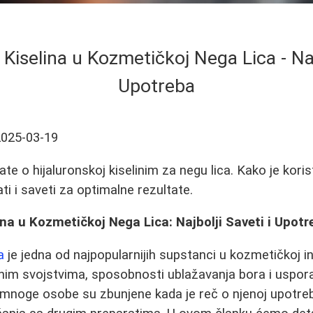
 Kiselina u Kozmetičkoj Nega Lica - Najb
Upotreba
2025-03-19
te o hijaluronskoj kiselinim za negu lica. Kako je koristi
i i saveti za optimalne rezultate.
ina u Kozmetičkoj Nega Lica: Najbolji Saveti i Upotr
a
je jedna od najpopularnijih supstanci u kozmetičkoj in
tnim svojstvima, sposobnosti ublažavanja bora i uspor
mnoge osobe su zbunjene kada je reč o njenoj upotrebi