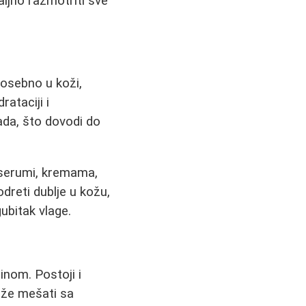
jno razmotriti sve
 posebno u koži,
ataciji i
ada, što dovodi do
- serumi, kremama,
dreti dublje u kožu,
gubitak vlage.
inom. Postoji i
može mešati sa