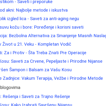
astikom - Saveti i preporuke
 od akni: Najbolje metode i iskustva
ik izgled lica - Saveti za anti-aging negu
suvu kožu i bore: Poređenje i korisni saveti
cija: Bezbolna Alternativa za Smanjenje Masnih Nasla
 Život u 21. Veku - Kompletan Vodič
ti: Za i Protiv - Šta Treba Znati Pre Operacije
Kosu: Saveti za Crvene, Pepeljaste i Prirodne Nijanse
vršen Šampon i Balsam za Vašu Kosu
e Zadnjice: Vakum Terapija, Vežbe i Prirodne Metode
 blogovima
i: Rešenja i Saveti za Trajno Rešenje
Kosu: Kako Izabrati Savršenu Nijansu