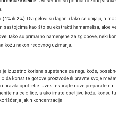
luronske kiseline:
Ovi serumi su popularni zbog visoke
e.
 (1% ili 2%):
Ovi gelovi su lagani i lako se upijaju, a m
m sastojcima kao što su ekstrakti hamamelisa, aloe vere
ove:
Iako su primarno namenjene za zglobove, neki kori
 na kožu nakon redovnog uzimanja.
na je izuzetno korisna supstanca za negu kože, posebno
lo da koristite gotove proizvode ili pravite svoje mešav
ju i pravila upotrebe. Uvek testirajte nove preparate n
enite na celo lice, a ako imate osetljivu kožu, konsultu
rišćenja jakih koncentracija.