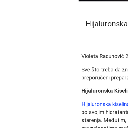
Hijaluronska
Violeta Radunović
Sve što treba da zna
preporučeni preparat
Hijaluronska Kisel
Hijaluronska kiselin
po svojim hidratan
starenja. Međutim, 