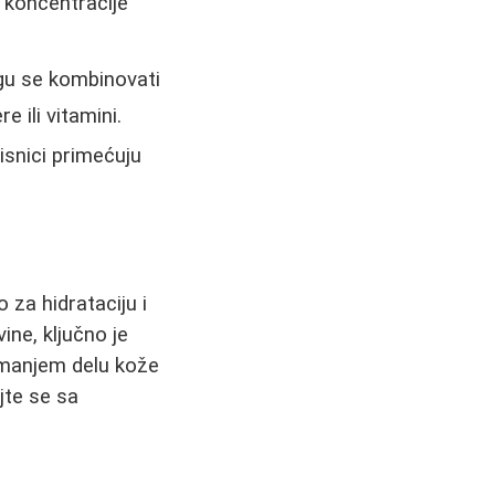
 koncentracije
ogu se kombinovati
 ili vitamini.
snici primećuju
 za hidrataciju i
ine, ključno je
a manjem delu kože
jte se sa