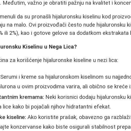
 Međutim, važno je obratiti pažnju na kvalitet i konce
omenuli da su pronašli hijaluronsku kiselinu kod proiz
ju na malo. Ovi proizvođači često nude hijaluronsku kis
 ili 2%), kao i gotove gelove sa dodatkom ekstrakata b
aluronsku Kiselinu u Nega Lica?
ina za korišćenje hijaluronske kiseline u nezi lica:
Serumi i kreme sa hijaluronskom kiselinom su najjedno
alurona u ovim proizvodima varira, ali obično se kreće
atantnim kremama:
Neki korisnici dodaju hijaluronsku ki
lice kako bi pojačali njihov hidratantni efekat.
ke kiseline:
Ako koristite prašak, obavezno ga razblaži
dajte konzervanse kako biste osigurali stabilnost prepa