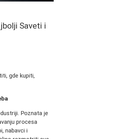
olji Saveti i
ti, gde kupiti,
eba
dustriji. Poznata je
avanju procesa
, nabavci i