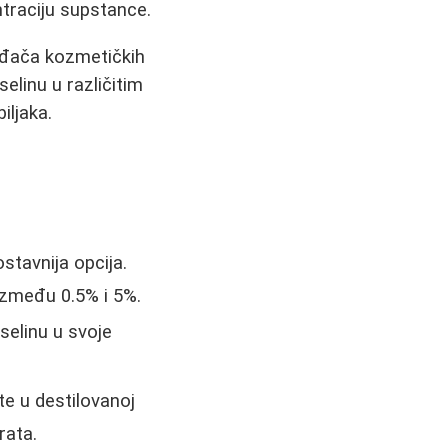
ntraciju supstance.
vođača kozmetičkih
elinu u različitim
iljaka.
stavnija opcija.
 između 0.5% i 5%.
selinu u svoje
te u destilovanoj
rata.