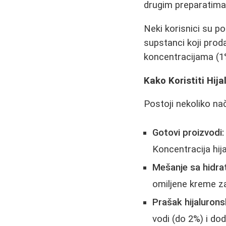
drugim preparatima.
Neki korisnici su p
supstanci koji proda
koncentracijama (1%
Kako Koristiti Hij
Postoji nekoliko nač
Gotovi proizvodi:
Koncentracija hij
Mešanje sa hidr
omiljene kreme za 
Prašak hijalurons
vodi (do 2%) i do