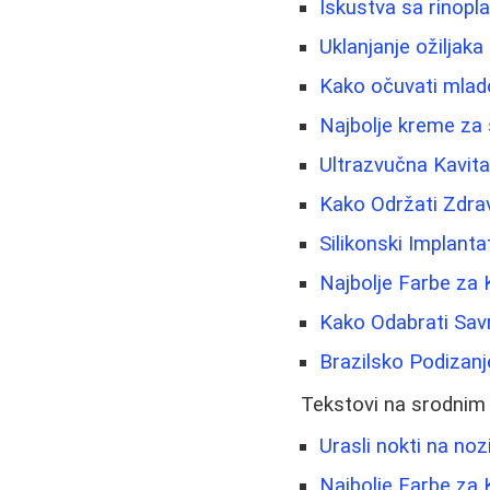
Iskustva sa rinopl
Uklanjanje ožiljaka
Kako očuvati mladol
Najbolje kreme za 
Ultrazvučna Kavita
Kako Održati Zdrav
Silikonski Implanta
Najbolje Farbe za 
Kako Odabrati Sa
Brazilsko Podizanj
Tekstovi na srodnim
Urasli nokti na noz
Najbolje Farbe za 