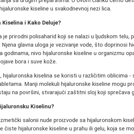
ja sa drugim preparatima. U ovom članku ćemo detal
ijaluronske kiseline u svakodnevnoj nezi lica.
 Kiselina i Kako Deluje?
a je prirodni polisaharid koji se nalazi u ljudskom telu,
Njena glavna uloga je vezivanje vode, što doprinosi hidr
Sa godinama, nivo hijaluronske kiseline u organizmu op
ojave bora i suve kože.
hijaluronska kiselina se koristi u različitim oblicima 
abletama. Manji molekuli hijaluronske kiseline mogu pro
taju na površini, stvarajući zaštitni sloj koji sprečava 
ijaluronsku Kiselinu?
metički salonii nude proizvode sa hijaluronskom kisel
čiste hijaluronske kiseline u prahu ili gelu, koja se 