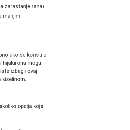
za zarastanje rana)
 u manjim
bno ako se koristi u
li hijalurona mogu
ste izbegli ovaj
 kiselinom.
ekoliko opcija koje