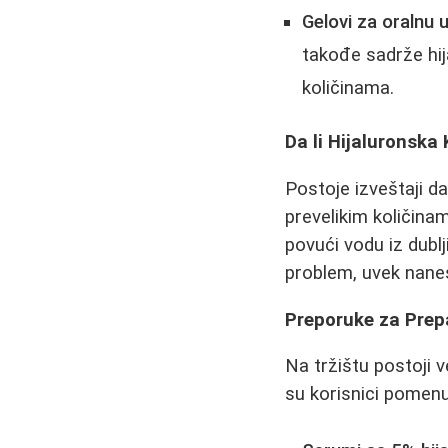
Gelovi za oralnu 
takođe sadrže hija
količinama.
Da li Hijaluronska
Postoje izveštaji d
prevelikim količinam
povući vodu iz dublj
problem, uvek nane
Preporuke za Prep
Na tržištu postoji v
su korisnici pomenul