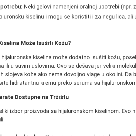
upotrebu:
Neki gelovi namenjeni oralnoj upotrebi (npr. 
luronsku kiselinu i mogu se koristiti i za negu lica, ali
 Kiselina Može Isušiti Kožu?
a hijaluronska kiselina može dodatno isušiti kožu, pose
a ili u suvim uslovima. Ovo se dešava jer veliki moleku
ih slojeva kože ako nema dovoljno vlage u okolini. Da bi
site hidratantnu kremu preko seruma sa hijaluronskom
arate Dostupne na Tržištu
eliki izbor proizvoda sa hijaluronskom kiselinom. Evo n
i: