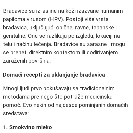
Bradavice su izrasline na koži izazvane humanim
papiloma virusom (HPV). Postoji više vrsta
bradavica, uključujući obične, ravne, tabanske i
genitalne. One se razlikuju po izgledu, lokaciji na
telu i načinu lečenja. Bradavice su zarazne i mogu
se preneti direktnim kontaktom ili dodirivanjem
zaraženih površina.
Domaći recepti za uklanjanje bradavica
Mnogi ljudi prvo pokušavaju sa tradicionalnim
metodama pre nego što potraže medicinsku
pomoć. Evo nekih od najčešće pominjanih domaćih
sredstava:
1. Smokvino mleko