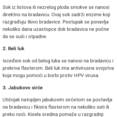
Sok iz listova ili nezrelog ploda smokve se nanosi
direktno na bradavicu. Ovaj sok sadrži enzime koji
razgrađuju tkivo bradavice. Postupak se ponavlja
nekoliko dana uzastopce dok bradavica ne počne
da se suši i otpadne.
2. Beli luk
Isceđeni sok od belog luka se nanosi na bradavicu i
prekriva flasterom. Beli luk ima antivirusna svojstva
koja mogu pomoći u borbi protiv HPV virusa.
3. Jabukovo sirće
Utičnjak natopljen jabukovim sirćetom se postavlja
na bradavicu i fiksira flasterom na nekoliko sati ili
preko noći. Kisela sredina pomaže u razgradnji