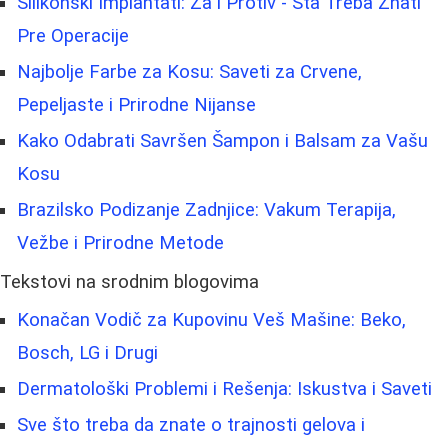
Silikonski Implantati: Za i Protiv - Šta Treba Znati
Pre Operacije
Najbolje Farbe za Kosu: Saveti za Crvene,
Pepeljaste i Prirodne Nijanse
Kako Odabrati Savršen Šampon i Balsam za Vašu
Kosu
Brazilsko Podizanje Zadnjice: Vakum Terapija,
Vežbe i Prirodne Metode
Tekstovi na srodnim blogovima
Konačan Vodič za Kupovinu Veš Mašine: Beko,
Bosch, LG i Drugi
Dermatološki Problemi i Rešenja: Iskustva i Saveti
Sve što treba da znate o trajnosti gelova i