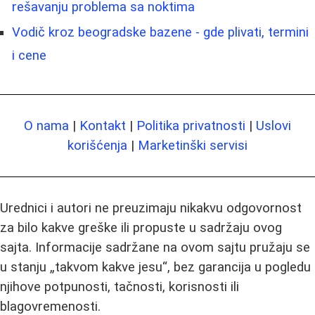
rešavanju problema sa noktima
Vodič kroz beogradske bazene - gde plivati, termini
i cene
O nama
|
Kontakt
|
Politika privatnosti
|
Uslovi
korišćenja
|
Marketinški servisi
Urednici i autori ne preuzimaju nikakvu odgovornost
za bilo kakve greške ili propuste u sadržaju ovog
sajta. Informacije sadržane na ovom sajtu pružaju se
u stanju „takvom kakve jesu“, bez garancija u pogledu
njihove potpunosti, tačnosti, korisnosti ili
blagovremenosti.