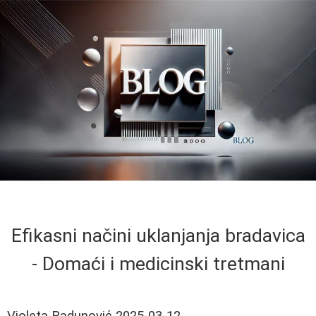
Efikasni načini uklanjanja bradavica
- Domaći i medicinski tretmani
Violeta Radunović
2025-03-12