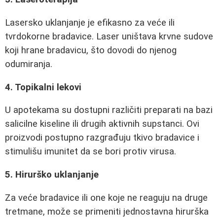
Lasersko uklanjanje je efikasno za veće ili
tvrdokorne bradavice. Laser uništava krvne sudove
koji hrane bradavicu, što dovodi do njenog
odumiranja.
4. Topikalni lekovi
U apotekama su dostupni različiti preparati na bazi
salicilne kiseline ili drugih aktivnih supstanci. Ovi
proizvodi postupno razgrađuju tkivo bradavice i
stimulišu imunitet da se bori protiv virusa.
5. Hirurško uklanjanje
Za veće bradavice ili one koje ne reaguju na druge
tretmane, može se primeniti jednostavna hirurška