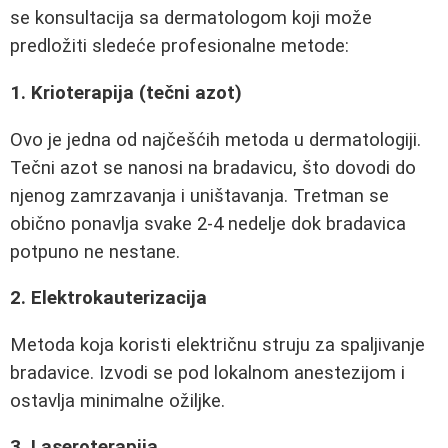
se konsultacija sa dermatologom koji može
predložiti sledeće profesionalne metode:
1. Krioterapija (tečni azot)
Ovo je jedna od najčešćih metoda u dermatologiji.
Tečni azot se nanosi na bradavicu, što dovodi do
njenog zamrzavanja i uništavanja. Tretman se
obično ponavlja svake 2-4 nedelje dok bradavica
potpuno ne nestane.
2. Elektrokauterizacija
Metoda koja koristi električnu struju za spaljivanje
bradavice. Izvodi se pod lokalnom anestezijom i
ostavlja minimalne ožiljke.
3. Laseroterapija