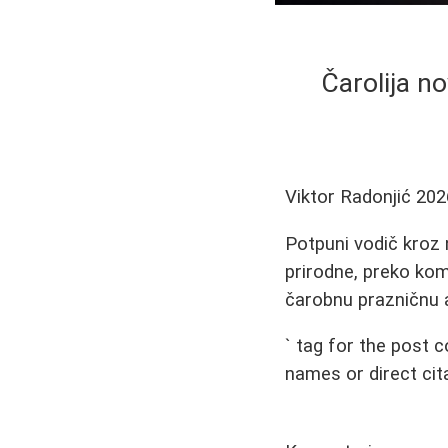
Čarolija n
Viktor Radonjić
202
Potpuni vodič kroz 
prirodne, preko kom
čarobnu prazničnu 
` tag for the post 
names or direct cita