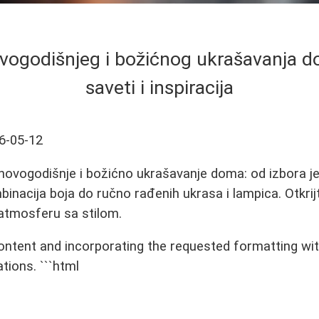
ovogodišnjeg i božićnog ukrašavanja do
saveti i inspiracija
6-05-12
novogodišnje i božićno ukrašavanje doma: od izbora jel
binacija boja do ručno rađenih ukrasa i lampica. Otkrij
atmosferu sa stilom.
content and incorporating the requested formatting wi
tions. ```html