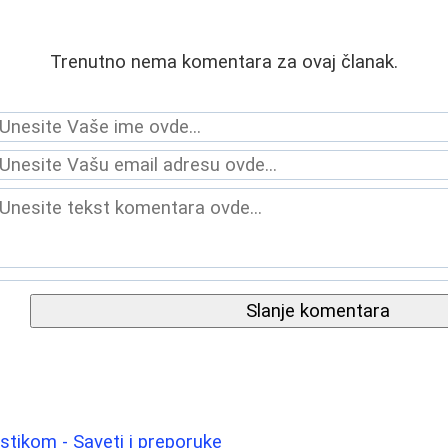
Trenutno nema komentara za ovaj članak.
Slanje komentara
astikom - Saveti i preporuke