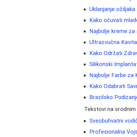
Uklanjanje ožiljaka
Kako očuvati mladol
Najbolje kreme za 
Ultrazvučna Kavita
Kako Održati Zdrav
Silikonski Implanta
Najbolje Farbe za 
Kako Odabrati Sa
Brazilsko Podizanj
Tekstovi na srodnim
Sveobuhvatni vodič
Profesionalna Vojs