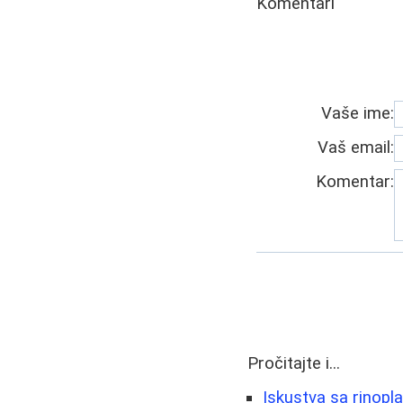
Komentari
Vaše ime:
Vaš email:
Komentar:
Pročitajte i...
Iskustva sa rinopl