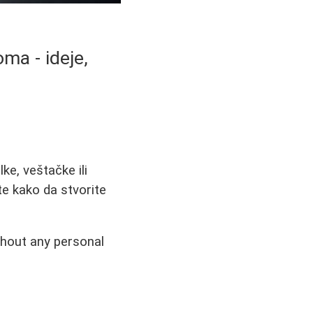
ma - ideje,
ke, veštačke ili
te kako da stvorite
thout any personal