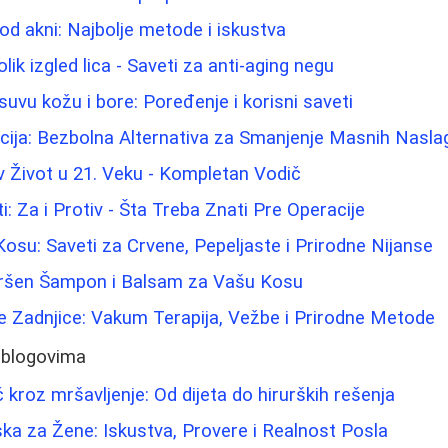
 od akni: Najbolje metode i iskustva
ik izgled lica - Saveti za anti-aging negu
suvu kožu i bore: Poređenje i korisni saveti
cija: Bezbolna Alternativa za Smanjenje Masnih Nasla
 Život u 21. Veku - Kompletan Vodič
ti: Za i Protiv - Šta Treba Znati Pre Operacije
Kosu: Saveti za Crvene, Pepeljaste i Prirodne Nijanse
vršen Šampon i Balsam za Vašu Kosu
e Zadnjice: Vakum Terapija, Vežbe i Prirodne Metode
 blogovima
 kroz mršavljenje: Od dijeta do hirurških rešenja
ka za Žene: Iskustva, Provere i Realnost Posla