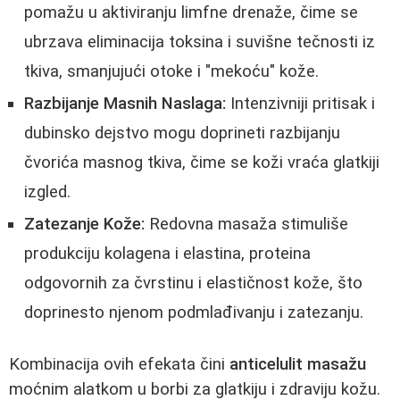
pomažu u aktiviranju limfne drenaže, čime se
ubrzava eliminacija toksina i suvišne tečnosti iz
tkiva, smanjujući otoke i "mekoću" kože.
Razbijanje Masnih Naslaga:
Intenzivniji pritisak i
dubinsko dejstvo mogu doprineti razbijanju
čvorića masnog tkiva, čime se koži vraća glatkiji
izgled.
Zatezanje Kože:
Redovna masaža stimuliše
produkciju kolagena i elastina, proteina
odgovornih za čvrstinu i elastičnost kože, što
doprinesto njenom podmlađivanju i zatezanju.
Kombinacija ovih efekata čini
anticelulit masažu
moćnim alatkom u borbi za glatkiju i zdraviju kožu.