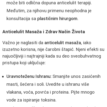
može biti odlična dopuna anticelulit terapiji.
Međutim, za njihovu primenu neophodna je
konsultacija sa
plastičnim hirurgom
.
Anticelulit Masaža i Zdrav Način Života
Važno je naglasiti da
anticelulit masaža
, iako
izuzetno korisna, nije čarobni štapić. Njeni efekti su
najuočljiviji i najtrajniji kada su deo sveobuhvatnog
pristupa koji uključuje:
Uravnoteženu Ishranu:
Smanjite unos zasićenih
masti, šećera i soli. Uvedite u ishranu više
vlakana, voća, povrća i proteina. Pijte mnogo
vode za ispiranje toksina.