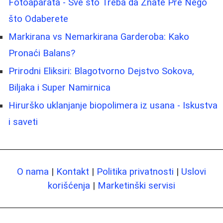
Fotoaparata - Sve što Treba da Znate Pre Nego
što Odaberete
Markirana vs Nemarkirana Garderoba: Kako
Pronaći Balans?
Prirodni Eliksiri: Blagotvorno Dejstvo Sokova,
Biljaka i Super Namirnica
Hirurško uklanjanje biopolimera iz usana - Iskustva
i saveti
O nama
|
Kontakt
|
Politika privatnosti
|
Uslovi
korišćenja
|
Marketinški servisi