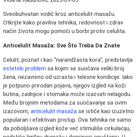
Sveobuhvatan vodič kroz anticelulit masažu.
Otkrijte kako pravilna tehnika, redovnost i zdrav
način života mogu pomoći u borbi protiv celulita.
Anticelulit Masaža: Sve Što Treba Da Znate
Celulit, poznat i kao "narandžasta kora", predstavlja
estetski problem
sa kojim se suočava veliki broj
žena, nezavisno od uzrasta i telesne kondicije. Iako
je potpuno prirodan pojava, njegov izgled na koži
butina, zadnjice i stomaka može izazvati nelagodu.
Među brojnim metodama za suočavanje sa ovim
izazovom,
anticelulit masaža
se ističe kao izuzetno
popularan i efektivan pristup. Ova tehnika ne samo
da poboljšava izgled kože već stimuliše cirkulaciju,
podstiče limfnu drenažu i doprinosi opuštanju. U