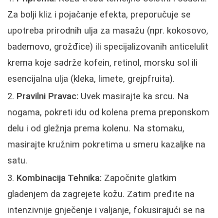
Za bolji kliz i pojačanje efekta, preporučuje se
upotreba prirodnih ulja za masažu (npr. kokosovo,
bademovo, grožđice) ili specijalizovanih anticelulit
krema koje sadrže kofein, retinol, morsku sol ili
esencijalna ulja (kleka, limete, grejpfruita).
Pravilni Pravac:
Uvek masirajte ka srcu. Na
nogama, pokreti idu od kolena prema preponskom
delu i od gležnja prema kolenu. Na stomaku,
masirajte kružnim pokretima u smeru kazaljke na
satu.
Kombinacija Tehnika:
Započnite glatkim
gladenjem da zagrejete kožu. Zatim pređite na
intenzivnije gnječenje i valjanje, fokusirajući se na