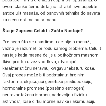
ovom članku ćemo detaljno istražiti sve aspekte
anticelulit masaže, od osnovnih tehnika do saveta
za njenu optimalnu primenu.
Šta je Zapravo Celulit i Zašto Nastaje?
Pre nego što se upustimo u detalje o masaži,
važno je razumeti prirodu samog problema. Celulit
nastaje kada masne ćelije u potkožnom masnom
tkivu prodru u vezivno tkivo, stvarajući
karakterističnu neravnu, kvrgavu teksturu kože.
Ovaj proces može biti podstaknut brojnim
faktorima, uključujući genetsku predispoziciju,
hormonalne promene (posebno estrogen),
neuravnoteženu ishranu, nedovoljnu fizičku
aktivnost, loše cirkulatorne navike i akumulaciju