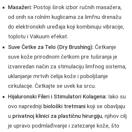
Masažeri:
Postoji širok izbor ručnih masažera,
od onih sa rolním kuglicama za limfnu drenažu
do elektronskih uređaja koji kombinuju vibracije,
toplotu i Vakuum efekat.
Suve Četke za Telo (Dry Brushing):
Četkanje
suve kože prirodnom četkom pre tuširanja je
izvanredan način za stimulaciju limfnog sistema,
uklanjanje mrtvih ćelija kože i poboljšanje
cirkulacije. Četkajte se uvek ka srcu.
Hijaluronski Fileri i Stimulatori Kolagena:
Iako su
ovo napredniji
biološki tretmani
koji se obavljaju
u
privatnoj klinici za plastičnu hirurgiju
, njihov cilj
je upravo podmlađivanje i zatezanje kože, što