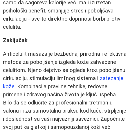
samo da sagoreva kalorije već ima i izuzetan
psihološki benefit, smanjuje stres i poboljšava
cirkulaciju - sve to direktno doprinosi borbi protiv
celulita.
Zaključak
Anticelulit masaža je bezbedna, prirodna i efektivna
metoda za poboljšanje izgleda kože zahvaćene
celulitom. Njeno dejstvo se ogleda kroz poboljšanu
cirkulaciju, stimulaciju limfnog sistema i
zatezanje
kože
. Kombinacija pravilne tehnike, redovne
primene i zdravog načina života je ključ uspeha.
Bilo da se odlučite za profesionalni tretman u
salonu ili za samostalnu praksu kod kuće, strpljenje
i doslednost su vaši najvažniji saveznici. Započnite
svoj put ka glatkoj i samopouzdanoj koži već