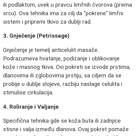
ili podlaktom, uvek u pravcu limfnih čvorova (prema
srcu). Ova tehnika ima za cilj da "pokrene" limfni
sistem i pripremi tkivo za dublji rad.
3. Gnječenje (Petrissage)
Gnječenje je temelj anticelulit masaže.
Podrazumeva hvatanje, podizanje i oblikovanje
kože i masnog tkiva. Ovi pokreti se izvode prstima,
dlanovima ili zglobovima prstiju, sa ciljem da se
probije u dublje slojeve, razbiju naslage celulita i
stimulise cirkulacija.
4. Roliranje i Valjanje
Specifična tehnika gde se koža buta ili zadnjice
stisne i valja između dlanova. Ovaj pokret pomaže