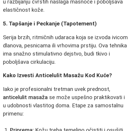
u razbijanju čvrstih naslaga masnoće i poboljšava
elastičnost kože.
5. Tapšanje i Peckanje (Tapotement)
Serija brzih, ritmičnih udaraca koja se izvoda ivicom
dlanova, pesnicama ili vrhovima prstiju. Ova tehnika
ima snažno stimulativno dejstvo, budi tkivo i
poboljšava cirkulaciju.
Kako Izvesti Anticelulit Masažu Kod Kuće?
Iako je profesionalni tretman uvek prednost,
anticelulit masaža
se može uspešno praktikovati i
u udobnosti vlastitog doma. Etape za samostalnu
primenu:
Priprema:
Kožu treba temeljno očistiti i osušiti.