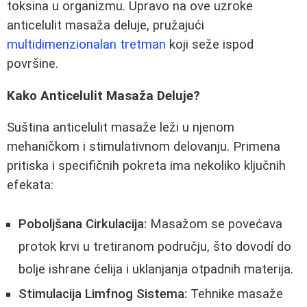
toksina u organizmu. Upravo na ove uzroke
anticelulit masaža deluje, pružajući
multidimenzionalan tretman
koji seže ispod
površine.
Kako Anticelulit Masaža Deluje?
Suština anticelulit masaže leži u njenom
mehaničkom i stimulativnom delovanju. Primena
pritiska i specifičnih pokreta ima nekoliko ključnih
efekata:
Poboljšana Cirkulacija:
Masažom se povećava
protok krvi u tretiranom području, što dovodí do
bolje ishrane ćelija i uklanjanja otpadnih materija.
Stimulacija Limfnog Sistema:
Tehnike masaže