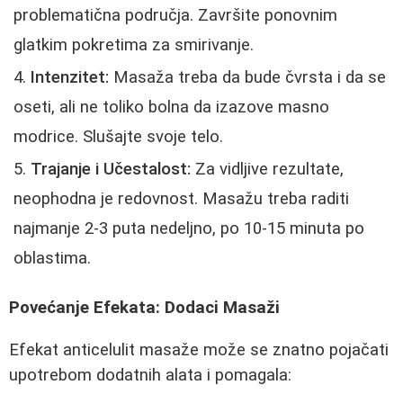
problematična područja. Završite ponovnim
glatkim pokretima za smirivanje.
Intenzitet:
Masaža treba da bude čvrsta i da se
oseti, ali ne toliko bolna da izazove masno
modrice. Slušajte svoje telo.
Trajanje i Učestalost:
Za vidljive rezultate,
neophodna je redovnost. Masažu treba raditi
najmanje 2-3 puta nedeljno, po 10-15 minuta po
oblastima.
Povećanje Efekata: Dodaci Masaži
Efekat anticelulit masaže može se znatno pojačati
upotrebom dodatnih alata i pomagala: