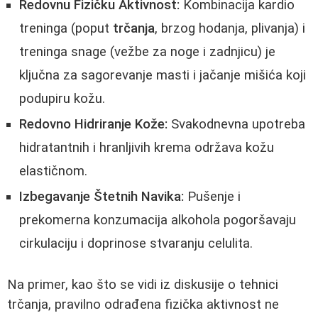
Redovnu Fizičku Aktivnost:
Kombinacija kardio
treninga (poput
trčanja
, brzog hodanja, plivanja) i
treninga snage (vežbe za noge i zadnjicu) je
ključna za sagorevanje masti i jačanje mišića koji
podupiru kožu.
Redovno Hidriranje Kože:
Svakodnevna upotreba
hidratantnih i hranljivih krema održava kožu
elastičnom.
Izbegavanje Štetnih Navika:
Pušenje i
prekomerna konzumacija alkohola pogoršavaju
cirkulaciju i doprinose stvaranju celulita.
Na primer, kao što se vidi iz diskusije o tehnici
trčanja, pravilno odrađena fizička aktivnost ne