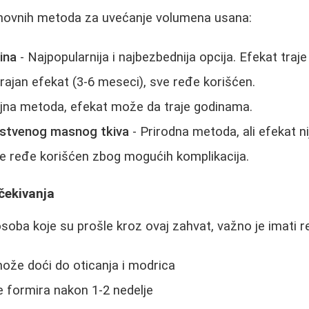
snovnih metoda za uvećanje volumena usana:
ina
- Najpopularnija i najbezbednija opcija. Efekat traj
rajan efekat (3-6 meseci), sve ređe korišćen.
ajna metoda, efekat može da traje godinama.
pstvenog masnog tkiva
- Prirodna metoda, ali efekat ni
e ređe korišćen zbog mogućih komplikacija.
očekivanja
oba koje su prošle kroz ovaj zahvat, važno je imati r
može doći do oticanja i modrica
 formira nakon 1-2 nedelje