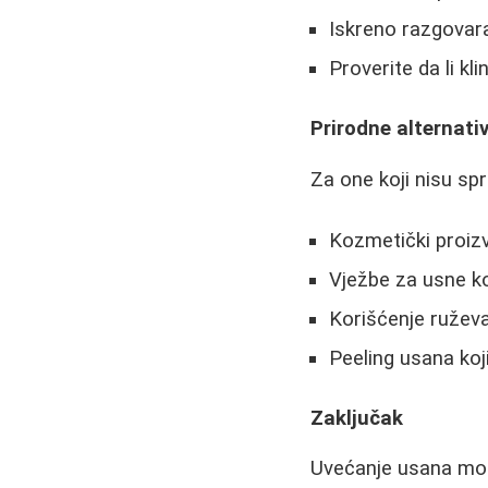
Iskreno razgovar
Proverite da li kli
Prirodne alternati
Za one koji nisu sp
Kozmetički proiz
Vježbe za usne ko
Korišćenje ruževa
Peeling usana koji
Zaključak
Uvećanje usana može