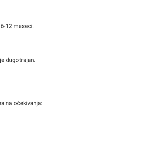
e 6-12 meseci.
je dugotrajan.
ealna očekivanja: