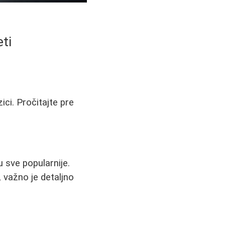
ti
ici. Pročitajte pre
 sve popularnije.
 važno je detaljno