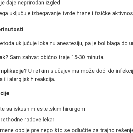
e daje neprirodan izgled
ga uključuje izbegavanje tvrde hrane i fizičke aktivnos
brinutosti
toda uključuje lokalnu anesteziju, pa je bol blaga do 
pak?
Sam zahvat obično traje 15-30 minuta.
plikacije?
U retkim slučajevima može doći do infekc
ili alergijskih reakcija.
cije
jte sa iskusnim estetskim hirurgom
 prethodne radove lekar
mene opcije pre nego što se odlučite za trajno rešenj