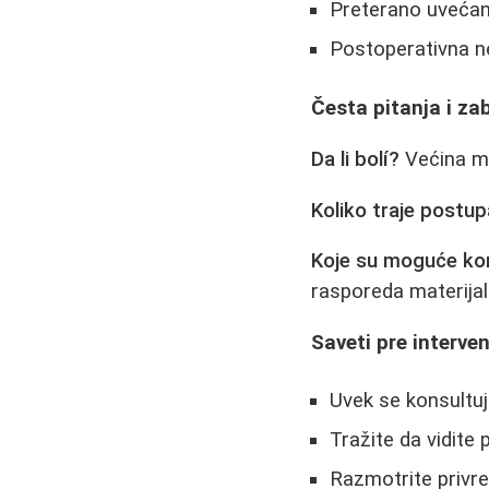
Preterano uvećanj
Postoperativna ne
Česta pitanja i za
Da li bolí?
Većina me
Koliko traje postu
Koje su moguće kom
rasporeda materijala 
Saveti pre interven
Uvek se konsultu
Tražite da vidite
Razmotrite privre