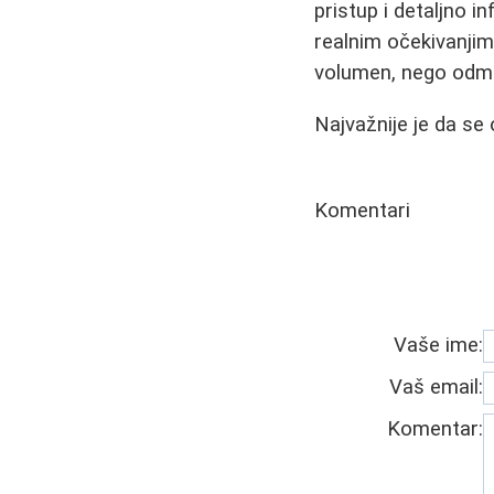
pristup i detaljno i
realnim očekivanjim
volumen, nego odma
Najvažnije je da se
Komentari
Vaše ime:
Vaš email:
Komentar: