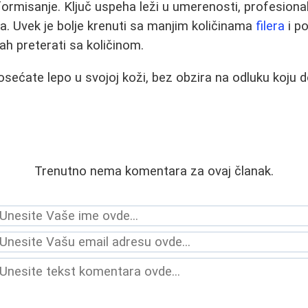
nformisanje. Ključ uspeha leži u umerenosti, profesiona
a. Uvek je bolje krenuti sa manjim količinama
filera
i po
h preterati sa količinom.
 osećate lepo u svojoj koži, bez obzira na odluku koju 
Trenutno nema komentara za ovaj članak.