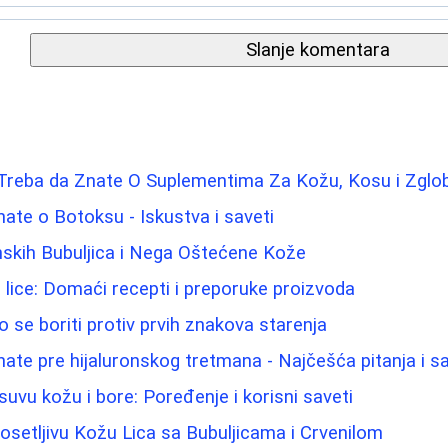
Slanje komentara
 Treba da Znate O Suplementima Za Kožu, Kosu i Zglo
nate o Botoksu - Iskustva i saveti
kih Bubuljica i Nega Oštećene Kože
za lice: Domaći recepti i preporuke proizvoda
 se boriti protiv prvih znakova starenja
nate pre hijaluronskog tretmana - Najčešća pitanja i sa
suvu kožu i bore: Poređenje i korisni saveti
setljivu Kožu Lica sa Bubuljicama i Crvenilom