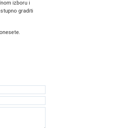
lnom izboru i
stupno graditi
donesete.