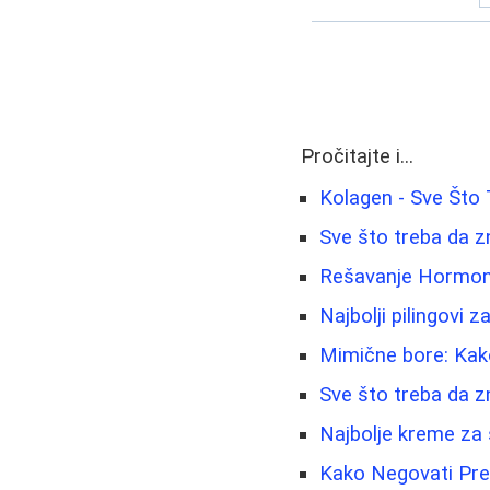
Pročitajte i...
Kolagen - Sve Što
Sve što treba da z
Rešavanje Hormons
Najbolji pilingovi 
Mimične bore: Kako
Sve što treba da z
Najbolje kreme za 
Kako Negovati Preo