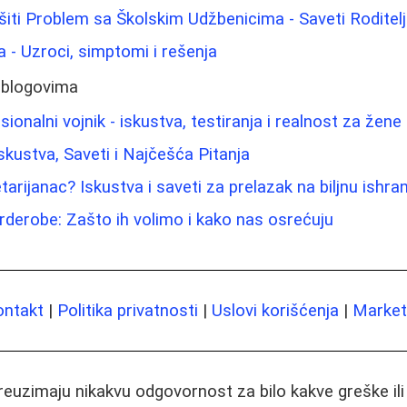
iti Problem sa Školskim Udžbenicima - Saveti Roditel
a - Uzroci, simptomi i rešenja
 blogovima
ionalni vojnik - iskustva, testiranja i realnost za žene 
 Iskustva, Saveti i Najčešća Pitanja
arijanac? Iskustva i saveti za prelazak na biljnu ishra
rderobe: Zašto ih volimo i kako nas osrećuju
ontakt
|
Politika privatnosti
|
Uslovi korišćenja
|
Marketi
preuzimaju nikakvu odgovornost za bilo kakve greške il