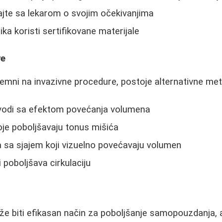
ajte sa lekarom o svojim očekivanjima
nika koristi sertifikovane materijale
ve
remni na invazivne procedure, postoje alternativne me
vodi sa efektom povećanja volumena
je poboljšavaju tonus mišića
 sa sjajem koji vizuelno povećavaju volumen
 poboljšava cirkulaciju
 biti efikasan način za poboljšanje samopouzdanja, al