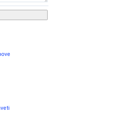
bove
veti