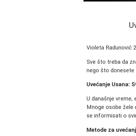
U
Violeta Radunović
Sve što treba da zn
nego što donesete 
Uvećanje Usana: Sv
U današnje vreme, e
Mnoge osobe žele da
se informisati o s
Metode za uvećan