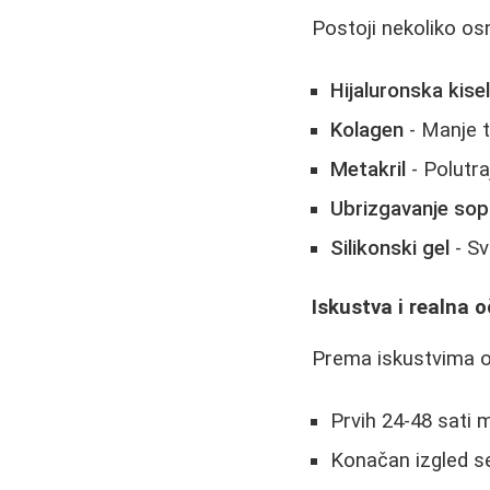
Postoji nekoliko o
Hijaluronska kisel
Kolagen
- Manje t
Metakril
- Polutr
Ubrizgavanje so
Silikonski gel
- Sv
Iskustva i realna 
Prema iskustvima os
Prvih 24-48 sati 
Konačan izgled se