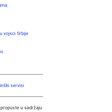
jima
u vojsci Srbije
nu
nški servisi
i propuste u sadržaju