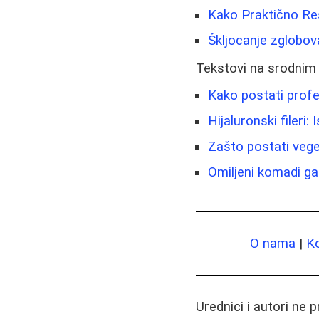
Kako Praktično Reš
Škljocanje zglobov
Tekstovi na srodnim
Kako postati profes
Hijaluronski fileri:
Zašto postati veget
Omiljeni komadi ga
O nama
|
K
Urednici i autori ne 