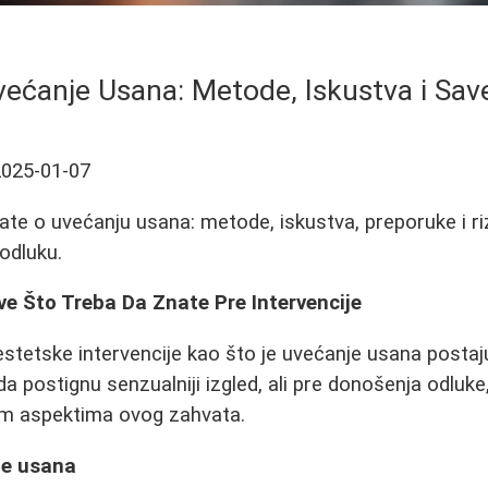
većanje Usana: Metode, Iskustva i Save
2025-01-07
ate o uvećanju usana: metode, iskustva, preporuke i riz
odluku.
e Što Treba Da Znate Pre Intervencije
stetske intervencije kao što je uvećanje usana postaju
 postignu senzualniji izgled, ali pre donošenja odluke,
vim aspektima ovog zahvata.
je usana