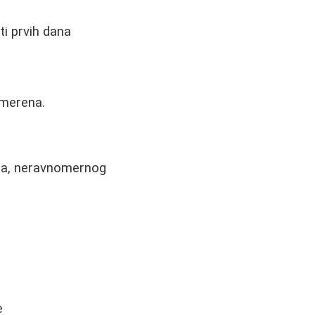
ti prvih dana
umerena.
ija, neravnomernog
e