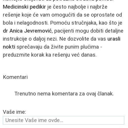
Medicinski pedikir
je često najbolje i najbrže
rešenje koje će vam omogućiti da se oprostate od
bola i nelagodnosti. Pomoću stručnjaka, kao što je
dr Anica Jevremović
, pacijenti mogu dobiti detaljne
instrukcije o daljoj nezi. Ne dozvolite da vas
urasli
nokti
sprečavaju da živite punim plućima -
preduzmite korak ka rešenju već danas.
Komentari
Trenutno nema komentara za ovaj članak.
Vaše ime: