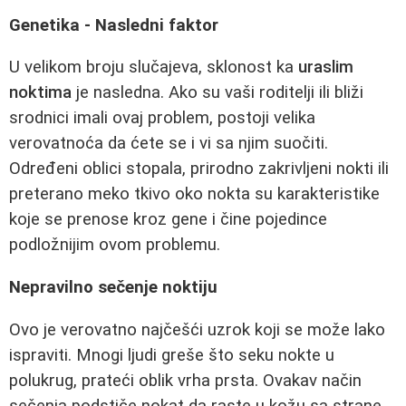
Genetika - Nasledni faktor
U velikom broju slučajeva, sklonost ka
uraslim
noktima
je nasledna. Ako su vaši roditelji ili bliži
srodnici imali ovaj problem, postoji velika
verovatnoća da ćete se i vi sa njim suočiti.
Određeni oblici stopala, prirodno zakrivljeni nokti ili
preterano meko tkivo oko nokta su karakteristike
koje se prenose kroz gene i čine pojedince
podložnijim ovom problemu.
Nepravilno sečenje noktiju
Ovo je verovatno najčešći uzrok koji se može lako
ispraviti. Mnogi ljudi greše što seku nokte u
polukrug, prateći oblik vrha prsta. Ovakav način
sečenja podstiče nokat da raste u kožu sa strane.