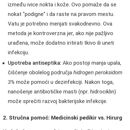
između ivice nokta i kože. Ovo pomaže da se
nokat "podigne" i da raste na pravom mestu.
Vatu je potrebno menjati svakodnevno. Ova
metoda je kontroverzna jer, ako nije pažljivo
urađena, može dodatno iritirati tkivo ili uneti
infekciju.
Upotreba antiseptika:
Ako postoji manja upala,
čišćenje obolelog područja
hidrogen peroksidom
3%
može pomoći u dezinfekciji. Nakon toga,
nanošenje antibiotičke masti (npr. hidrociklin)
može sprečiti razvoj bakterijske infekcije.
2. Stručna pomoć: Medicinski pedikir vs. Hirurg