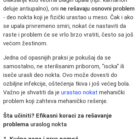
deluje antiupalno), oni
ne rešavaju osnovni problem
- deo nokta koji je fizički urastao u meso. Čak i ako
se upala privremeno smiri, nokat će nastaviti da
raste i problem će se vrlo brzo vratiti, često sa još
većom žestinom.
Jedna od opasnijih praksi je pokušaj da se
samostalno, ne sterilisanim priborom, "iscka" ili
iseče urasli deo nokta. Ovo može dovesti do
ozbiljne infekcije, oštećenja tkiva i još većeg bola.
Važno je shvatiti da je
urastao nokat
mehanički
problem koji zahteva mehaničko rešenje.
Šta učiniti? Efikasni koraci za rešavanje
problema
uraslog nokta
1. Kućna nega i prva pomoć