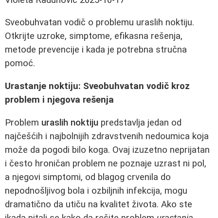
Sveobuhvatan vodič o problemu uraslih noktiju.
Otkrijte uzroke, simptome, efikasna rešenja,
metode prevencije i kada je potrebna stručna
pomoć.
Urastanje noktiju: Sveobuhvatan vodič kroz
problem i njegova rešenja
Problem
uraslih noktiju
predstavlja jedan od
najčešćih i najbolnijih zdravstvenih nedoumica koja
može da pogodi bilo koga. Ovaj izuzetno neprijatan
i često hroničan problem ne poznaje uzrast ni pol,
a njegovi simptomi, od blagog crvenila do
nepodnošljivog bola i ozbiljnih infekcija, mogu
dramatično da utiču na kvalitet života. Ako ste
ikada pitali se kako da rešite problem
urastanja