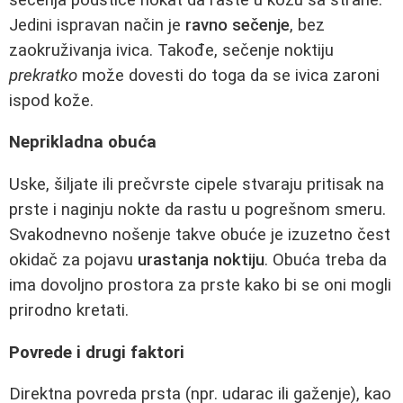
Jedini ispravan način je
ravno sečenje
, bez
zaokruživanja ivica. Takođe, sečenje noktiju
prekratko
može dovesti do toga da se ivica zaroni
ispod kože.
Neprikladna obuća
Uske, šiljate ili prečvrste cipele stvaraju pritisak na
prste i naginju nokte da rastu u pogrešnom smeru.
Svakodnevno nošenje takve obuće je izuzetno čest
okidač za pojavu
urastanja noktiju
. Obuća treba da
ima dovoljno prostora za prste kako bi se oni mogli
prirodno kretati.
Povrede i drugi faktori
Direktna povreda prsta (npr. udarac ili gaženje), kao