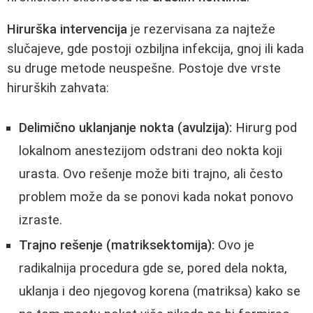
Hirurška intervencija
je rezervisana za najteže
slučajeve, gde postoji ozbiljna infekcija, gnoj ili kada
su druge metode neuspešne. Postoje dve vrste
hirurških zahvata:
Delimično uklanjanje nokta (avulzija):
Hirurg pod
lokalnom anestezijom odstrani deo nokta koji
urasta. Ovo rešenje može biti trajno, ali često
problem može da se ponovi kada nokat ponovo
izraste.
Trajno rešenje (matriksektomija):
Ovo je
radikalnija procedura gde se, pored dela nokta,
uklanja i deo njegovog korena (matriksa) kako se