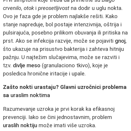
crvenilo
,
otok
i
preosetljivost
na dodir u uglu nokta.
Ovo je faza gde je problem najlakše rešiti. Kako
stanje napreduje, bol postaje intenzivnija, oštrija i
pulsirajuća, posebno prilikom obuvanja ili pritiska na
prst. Ako se infekcija razvije, može se pojaviti
gnoj
,
što ukazuje na prisustvo bakterija i zahteva hitniju
pažnju. U najtežim slučajevima, može se razviti i
tzv.
divlje meso
(granulaciono tkivo), koje je
posledica hronične iritacije i upale.
Zašto nokti urastaju? Glavni uzročnici problema
sa
uraslim noktima
Razumevanje uzroka je prvi korak ka efikasnoj
prevenciji. Iako se čini jednostavnim, problem
uraslih noktiju
može imati više uzroka.