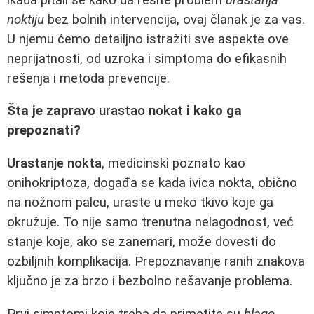
noktiju
bez bolnih intervencija, ovaj članak je za vas.
U njemu ćemo detailjno istražiti sve aspekte ove
neprijatnosti, od uzroka i simptoma do efikasnih
rešenja i metoda prevencije.
Šta je zapravo
urastao nokat
i kako ga
prepoznati?
Urastanje nokta
, medicinski poznato kao
onihokriptoza, događa se kada ivica nokta, obično
na nožnom palcu, uraste u meko tkivo koje ga
okružuje. To nije samo trenutna nelagodnost, već
stanje koje, ako se zanemari, može dovesti do
ozbiljnih komplikacija. Prepoznavanje ranih znakova
ključno je za brzo i bezbolno rešavanje problema.
Prvi simptomi koje treba da primetite su
blago