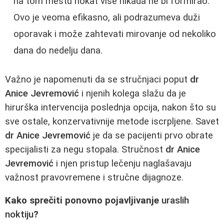
na tom mestu nokat više nikada ne bi formirao.
Ovo je veoma efikasno, ali podrazumeva duži
oporavak i može zahtevati mirovanje od nekoliko
dana do nedelju dana.
Važno je napomenuti da se stručnjaci poput
dr
Anice Jevremović
i njenih kolega slažu da je
hirurška intervencija poslednja opcija, nakon što su
sve ostale, konzervativnije metode iscrpljene. Savet
dr Anice Jevremović
je da se pacijenti prvo obrate
specijalisti za negu stopala. Stručnost
dr Anice
Jevremović
i njen pristup lečenju naglašavaju
važnost pravovremene i stručne dijagnoze.
Kako sprečiti ponovno pojavljivanje
uraslih
noktiju
?