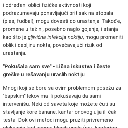
i određeni oblici fizičke aktivnosti koji
podrazumevaju ponavljajući pritisak na stopala
(ples, fudbal), mogu dovesti do urastanja. Takođe,
promene u težini, posebno naglo gojenje, i stanja
kao što je
gljivična infekcija noktiju
, mogu promeniti
oblik i debljinu nokta, povećavajući rizik od
urastanja.
"Pokušala sam sve" - Lična iskustva i česte
greške u rešavanju
uraslih noktiju
Mnogi koji se bore sa ovim problemom posežu za
"bapskim" lekovima ili pokušavaju da sami
intervenišu. Neki od saveta koje možete čuti su
stavljanje kore banane, kantarionovog ulja ili čak
testa. Dok ovi metodi mogu pružiti privremeno
olakšanje kod veoma blagih upala (npr. kantarion