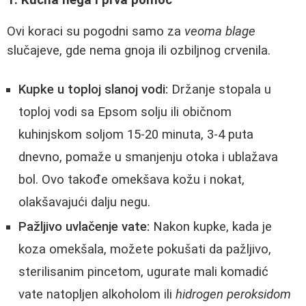
Ovi koraci su pogodni samo za
veoma blage
slučajeve, gde nema gnoja ili ozbiljnog crvenila.
Kupke u toploj slanoj vodi:
Držanje stopala u
toploj vodi sa Epsom solju ili običnom
kuhinjskom soljom 15-20 minuta, 3-4 puta
dnevno, pomaže u smanjenju otoka i ublažava
bol. Ovo takođe omekšava kožu i nokat,
olakšavajući dalju negu.
Pažljivo uvlačenje vate:
Nakon kupke, kada je
koza omekšala, možete pokušati da pažljivo,
sterilisanim pincetom, ugurate mali komadić
vate natopljen alkoholom ili
hidrogen peroksidom