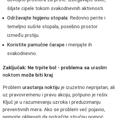
šiljate cipele tokom svakodnevnih aktivnosti.
Održavajte higijenu stopala:
Redovno perite i
temeljno sušite stopala, posebno prostor
između prstiju.
Koristite pamučne čarape
i menjajte ih
svakodnevno.
Zaključak: Ne trpite bol - problema sa
uraslim
noktom
može biti kraj
Problem
urastanja noktiju
je izuzetno neprijatan, ali
uz pravovremenu i pravu akciju, potpuno je rešiv.
Ključ je u razumevanju uzroka i preduzimanju
preventivnih mera. Ako se problem već pojavio,
nemojte oklijevati da potražite stručnu pomoć.