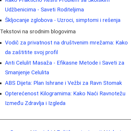
Udžbenicima - Saveti Roditeljima
Škljocanje zglobova - Uzroci, simptomi i rešenja
Tekstovi na srodnim blogovima
Vodič za privatnost na društvenim mrežama: Kako
da zaštitite svoj profil
Anti Celulit Masaža - Efikasne Metode i Saveti za
Smanjenje Celulita
ABS Dijeta: Plan Ishrane i Vežbi za Ravn Stomak
Opterećenost Kilogramima: Kako Naći Ravnotežu
Između Zdravlja i Izgleda