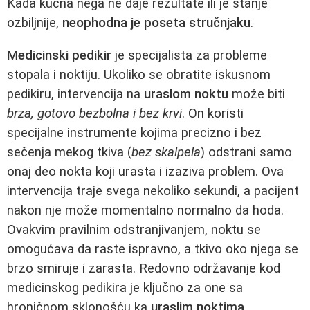
Kada kućna nega ne daje rezultate ili je stanje
ozbiljnije,
neophodna je poseta stručnjaku
.
Medicinski pedikir
je specijalista za probleme
stopala i noktiju. Ukoliko se obratite iskusnom
pedikiru, intervencija na
uraslom noktu
može biti
brza, gotovo bezbolna i bez krvi
. On koristi
specijalne instrumente kojima precizno i bez
sečenja mekog tkiva (
bez skalpela
) odstrani samo
onaj deo nokta koji urasta i izaziva problem. Ova
intervencija traje svega nekoliko sekundi, a pacijent
nakon nje može momentalno normalno da hoda.
Ovakvim pravilnim odstranjivanjem, noktu se
omogućava da raste ispravno, a tkivo oko njega se
brzo smiruje i zarasta. Redovno održavanje kod
medicinskog pedikira je ključno za one sa
hroničnom sklonošću ka
uraslim noktima
.