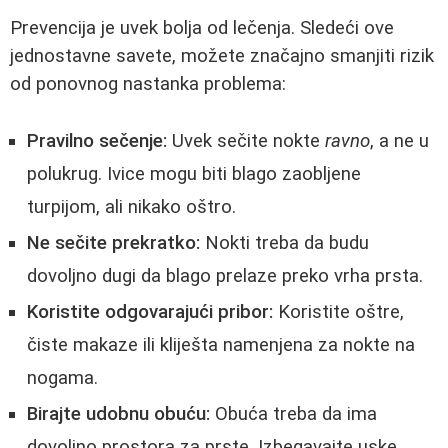
Prevencija je uvek bolja od lečenja. Sledeći ove
jednostavne savete, možete značajno smanjiti rizik
od ponovnog nastanka problema:
Pravilno sečenje:
Uvek sečite nokte
ravno
, a ne u
polukrug. Ivice mogu biti blago zaobljene
turpijom, ali nikako oštro.
Ne sečite prekratko:
Nokti treba da budu
dovoljno dugi da blago prelaze preko vrha prsta.
Koristite odgovarajući pribor:
Koristite oštre,
čiste makaze ili kliješta namenjena za nokte na
nogama.
Birajte udobnu obuću:
Obuća treba da ima
dovoljno prostora za prste. Izbegavajte uske,