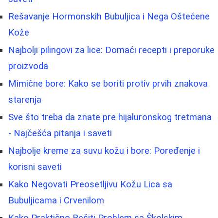
Rešavanje Hormonskih Bubuljica i Nega Oštećene
Kože
Najbolji pilingovi za lice: Domaći recepti i preporuke
proizvoda
Mimične bore: Kako se boriti protiv prvih znakova
starenja
Sve što treba da znate pre hijaluronskog tretmana
- Najčešća pitanja i saveti
Najbolje kreme za suvu kožu i bore: Poređenje i
korisni saveti
Kako Negovati Preosetljivu Kožu Lica sa
Bubuljicama i Crvenilom
Kako Praktično Rešiti Problem sa Školskim