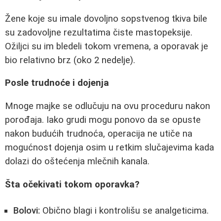
Žene koje su imale dovoljno sopstvenog tkiva bile
su zadovoljne rezultatima čiste mastopeksije.
Ožiljci su im bledeli tokom vremena, a oporavak je
bio relativno brz (oko 2 nedelje).
Posle trudnoće i dojenja
Mnoge majke se odlučuju na ovu proceduru nakon
porođaja. Iako grudi mogu ponovo da se opuste
nakon budućih trudnoća, operacija ne utiče na
mogućnost dojenja osim u retkim slučajevima kada
dolazi do oštećenja mlečnih kanala.
Šta očekivati tokom oporavka?
Bolovi:
Obično blagi i kontrolišu se analgeticima.