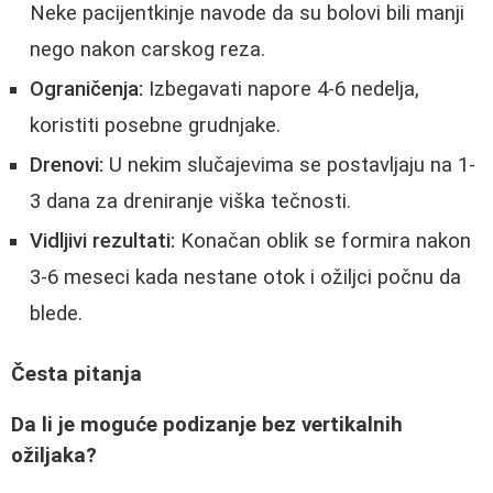
Neke pacijentkinje navode da su bolovi bili manji
nego nakon carskog reza.
Ograničenja:
Izbegavati napore 4-6 nedelja,
koristiti posebne grudnjake.
Drenovi:
U nekim slučajevima se postavljaju na 1-
3 dana za dreniranje viška tečnosti.
Vidljivi rezultati:
Konačan oblik se formira nakon
3-6 meseci kada nestane otok i ožiljci počnu da
blede.
Česta pitanja
Da li je moguće podizanje bez vertikalnih
ožiljaka?