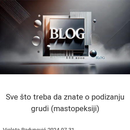
Sve što treba da znate o podizanju
grudi (mastopeksiji)
Violeta Radunović
2024-07-31