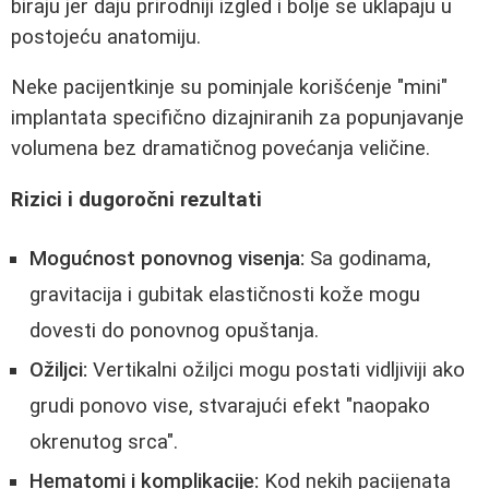
biraju jer daju prirodniji izgled i bolje se uklapaju u
postojeću anatomiju.
Neke pacijentkinje su pominjale korišćenje "mini"
implantata specifično dizajniranih za popunjavanje
volumena bez dramatičnog povećanja veličine.
Rizici i dugoročni rezultati
Mogućnost ponovnog visenja:
Sa godinama,
gravitacija i gubitak elastičnosti kože mogu
dovesti do ponovnog opuštanja.
Ožiljci:
Vertikalni ožiljci mogu postati vidljiviji ako
grudi ponovo vise, stvarajući efekt "naopako
okrenutog srca".
Hematomi i komplikacije:
Kod nekih pacijenata