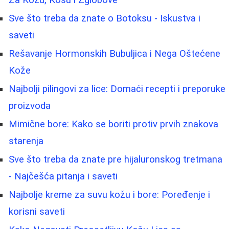
Za Kožu, Kosu i Zglobove
Sve što treba da znate o Botoksu - Iskustva i
saveti
Rešavanje Hormonskih Bubuljica i Nega Oštećene
Kože
Najbolji pilingovi za lice: Domaći recepti i preporuke
proizvoda
Mimične bore: Kako se boriti protiv prvih znakova
starenja
Sve što treba da znate pre hijaluronskog tretmana
- Najčešća pitanja i saveti
Najbolje kreme za suvu kožu i bore: Poređenje i
korisni saveti