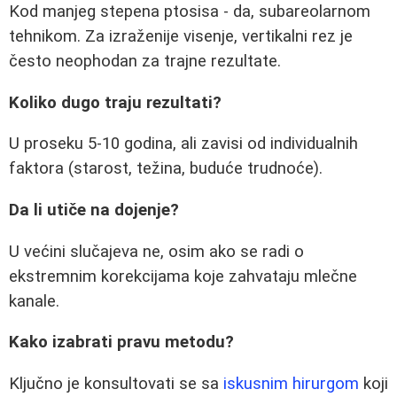
Kod manjeg stepena ptosisa - da, subareolarnom
tehnikom. Za izraženije visenje, vertikalni rez je
često neophodan za trajne rezultate.
Koliko dugo traju rezultati?
U proseku 5-10 godina, ali zavisi od individualnih
faktora (starost, težina, buduće trudnoće).
Da li utiče na dojenje?
U većini slučajeva ne, osim ako se radi o
ekstremnim korekcijama koje zahvataju mlečne
kanale.
Kako izabrati pravu metodu?
Ključno je konsultovati se sa
iskusnim hirurgom
koji