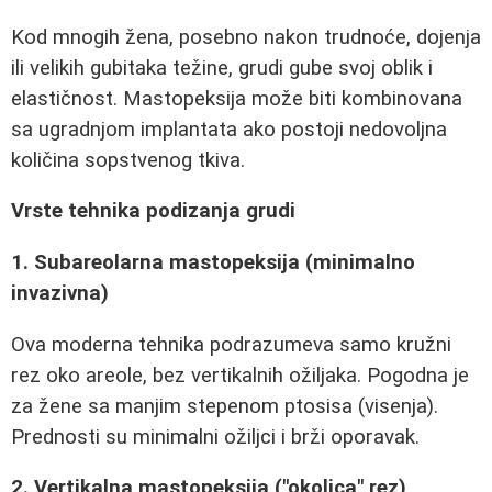
Kod mnogih žena, posebno nakon trudnoće, dojenja
ili velikih gubitaka težine, grudi gube svoj oblik i
elastičnost. Mastopeksija može biti kombinovana
sa ugradnjom implantata ako postoji nedovoljna
količina sopstvenog tkiva.
Vrste tehnika podizanja grudi
1. Subareolarna mastopeksija (minimalno
invazivna)
Ova moderna tehnika podrazumeva samo kružni
rez oko areole, bez vertikalnih ožiljaka. Pogodna je
za žene sa manjim stepenom ptosisa (visenja).
Prednosti su minimalni ožiljci i brži oporavak.
2. Vertikalna mastopeksija ("okolica" rez)