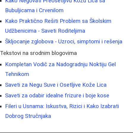
Kako Negovati Preosetljivu Kožu Lica sa
Bubuljicama i Crvenilom
Kako Praktično Rešiti Problem sa Školskim
Udžbenicima - Saveti Roditeljima
Škljocanje zglobova - Uzroci, simptomi i rešenja
Tekstovi na srodnim blogovima
Kompletan Vodič za Nadogradnju Noktiju Gel
Tehnikom
Saveti za Negu Suve i Osetljive Kože Lica
Saveti za odabir idealne frizure i boje kose
Fileri u Usnama: Iskustva, Rizici i Kako Izabrati
Dobrog Stručnjaka