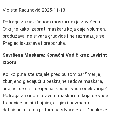
Violeta Radunović
2025-11-13
Potraga za savršenom maskarom je završena!
Otkrijte kako izabrati maskaru koja daje volumen,
produžava, ne stvara grudvice i ne razmazuje se.
Pregled iskustava i preporuka.
Savršena Maskara: Konačni Vodič kroz Lavirint
Izbora
Koliko puta ste stajale pred pultom parfimerije,
zbunjeno gledajući u beskrajne redove maskara,
pitajući se da li će ijedna ispuniti vaša očekivanja?
Potraga za onom pravom maskarom koja će vaše
trepavice učiniti bujnim, dugim i savršeno
definisanim, a da pritom ne stvara efekt "paukove