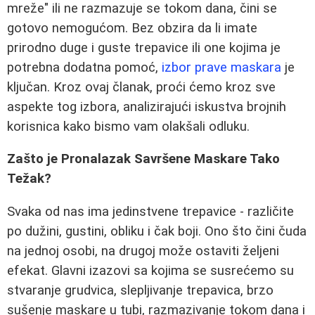
mreže" ili ne razmazuje se tokom dana, čini se
gotovo nemogućom. Bez obzira da li imate
prirodno duge i guste trepavice ili one kojima je
potrebna dodatna pomoć,
izbor prave maskara
je
ključan. Kroz ovaj članak, proći ćemo kroz sve
aspekte tog izbora, analizirajući iskustva brojnih
korisnica kako bismo vam olakšali odluku.
Zašto je Pronalazak Savršene Maskare Tako
Težak?
Svaka od nas ima jedinstvene trepavice - različite
po dužini, gustini, obliku i čak boji. Ono što čini čuda
na jednoj osobi, na drugoj može ostaviti željeni
efekat. Glavni izazovi sa kojima se susrećemo su
stvaranje grudvica, slepljivanje trepavica, brzo
sušenje maskare u tubi, razmazivanje tokom dana i