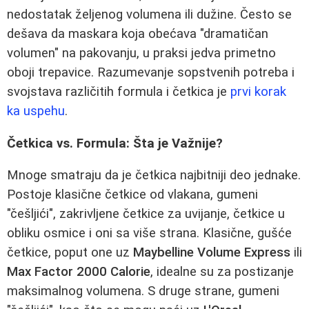
nedostatak željenog volumena ili dužine. Često se
dešava da maskara koja obećava "dramatičan
volumen" na pakovanju, u praksi jedva primetno
oboji trepavice. Razumevanje sopstvenih potreba i
svojstava različitih formula i četkica je
prvi korak
ka uspehu
.
Četkica vs. Formula: Šta je Važnije?
Mnoge smatraju da je četkica najbitniji deo jednake.
Postoje klasične četkice od vlakana, gumeni
"češljići", zakrivljene četkice za uvijanje, četkice u
obliku osmice i oni sa više strana. Klasične, gušće
četkice, poput one uz
Maybelline Volume Express
ili
Max Factor 2000 Calorie
, idealne su za postizanje
maksimalnog volumena. S druge strane, gumeni