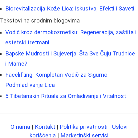
Biorevitalizacija Kože Lica: Iskustva, Efekti i Saveti
Tekstovi na srodnim blogovima
Vodič kroz dermokozmetiku: Regeneracija, zaštita i
estetski tretmani
Bapske Mudrosti i Sujeverja: Šta Sve Čuju Trudnice
i Mame?
Facelifting: Kompletan Vodič za Sigurno
Podmlađivanje Lica
5 Tibetanskih Rituala za Omladivanje i Vitalnost
O nama
|
Kontakt
|
Politika privatnosti
|
Uslovi
korišćenja
|
Marketinški servisi