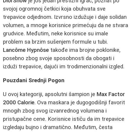
DiorShow
je još jedan prestižni igrač, poznat po
svojoj ogromnoj četkici koja obuhvata sve
trepavice odjednom. Izvrsno izdužuje i daje solidan
volumen, a mnoge korisnice primećuju da ne stvara
grudvice. Međutim, neke korisnice su imale
problem sa brzim sušenjem formule u tubi.
Lancôme Hypnôse
takođe ima brojne poklonike,
posebno zbog svoje sposobnosti da obogati i
izduži trepavice, dajući im trodimenzionalni izgled.
Pouzdani Srednji Pogon
U ovoj kategoriji, apsolutni šampion je
Max Factor
2000 Calorie
. Ova maskara je dugogodišnji favorit
mnogih zbog svog izvanrednog volumena i
pristupačne cene. Korisnice ističu da im trepavice
izgledaju bujno i dramatično. Međutim, česta