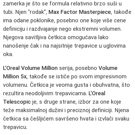
zamerka je što se formula relativno brzo suši u
tubi. Njen "rodak",
Max Factor Masterpiece
, takođe
ima odane poklonike, posebno one koje više cene
definiciju i razdvajanje nego ekstremni volumen.
Njegova savitljiva četkica omogućava lako
nanošenje čak i na najsitnije trepavice u uglovima
oka.
L'Oreal Volume Million
serija, posebno
Volume
Million 5x
, takođe se ističe po svom impresivnom
volumenu. Četkica je veoma gusta i obuhvatna, što
rezultira neodoljivim trepavicama.
L'Oreal
Telescopic
je, s druge strane, izbor za one koje
teže maksimalnoj dužini i preciznoj definiciji. Njena
četkica sa češljićem savršeno hvata i izvlači svaku
trepavicu.