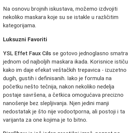
Na osnovu brojnih iskustava, možemo izdvojiti
nekoliko maskara koje su se istakle u različitim
kategorijama.
Luksuzni Favoriti
YSL Effet Faux Cils
se gotovo jednoglasno smatra
jednom od najboljih maskara ikada. Korisnice ističu
kako im daje efekat veštačkih trepavica - izuzetno
dugih, gustih i definisanih. Iako je formula na
početku nešto tečnija, nakon nekoliko nedelja
postaje savršena, a četkica omogućava precizno
nanošenje bez slepljivanja. Njen jedini manji
nedostatak je što nije vodootporna, ali postoji i ta
varijanta za one kojima je to bitno.