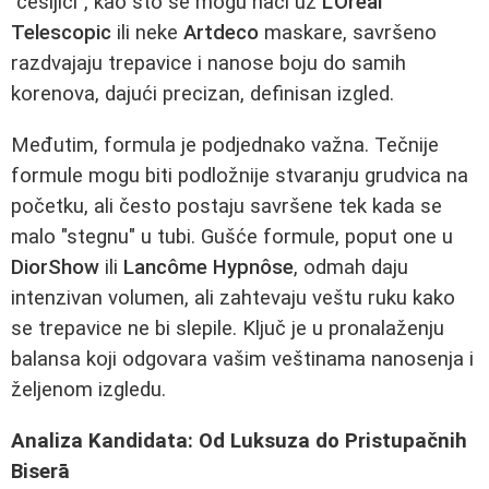
"češljići", kao što se mogu naći uz
L'Oreal
Telescopic
ili neke
Artdeco
maskare, savršeno
razdvajaju trepavice i nanose boju do samih
korenova, dajući precizan, definisan izgled.
Međutim, formula je podjednako važna. Tečnije
formule mogu biti podložnije stvaranju grudvica na
početku, ali često postaju savršene tek kada se
malo "stegnu" u tubi. Gušće formule, poput one u
DiorShow
ili
Lancôme Hypnôse
, odmah daju
intenzivan volumen, ali zahtevaju veštu ruku kako
se trepavice ne bi slepile. Ključ je u pronalaženju
balansa koji odgovara vašim veštinama nanosenja i
željenom izgledu.
Analiza Kandidata: Od Luksuza do Pristupačnih
Biserā