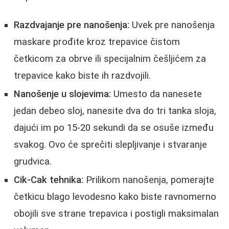
Razdvajanje pre nanošenja:
Uvek pre nanošenja
maskare prođite kroz trepavice čistom
četkicom za obrve ili specijalnim češljićem za
trepavice kako biste ih razdvojili.
Nanošenje u slojevima:
Umesto da nanesete
jedan debeo sloj, nanesite dva do tri tanka sloja,
dajući im po 15-20 sekundi da se osuše između
svakog. Ovo će sprečiti slepljivanje i stvaranje
grudvica.
Cik-Cak tehnika:
Prilikom nanošenja, pomerajte
četkicu blago levodesno kako biste ravnomerno
obojili sve strane trepavica i postigli maksimalan