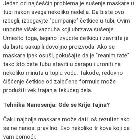
Jedan od najčešćih problema je sušenje maskare u
tubi nakon svega nekoliko nedelja. Da biste ovo
izbegli, izbegavjte "pumpanje" četkice u tubi. Ovim
unosite višak vazduha koji ubrzava sušenje.
Umesto toga, lagano izvucite četkicu i zavrtite je
da biste sakupili dovoljno proizvoda. Ako se
maskara ipak osuši, pokušajte da je "reanimirate"
tako što ćete tubu staviti u čarapu i uroniti na
nekoliko minuta u toplu vodu. Takođe, redovno
čišćenje četkice od zaleđene formule može
produžiti vek trajanja tekućeg dela.
Tehnika Nanosenja: Gde se Krije Tajna?
Čak i najbolja maskara može dati loš rezultat ako
se ne nanosi pravilno. Evo nekoliko trikova koji će
vam pomoći: