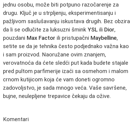
jednu osobu, može biti potpuno razočarenje za
drugu. Ključ je u strpljenju, eksperimentisanju i
pažljivom saslušavanju iskustava drugih. Bez obzira
da li se odlučite za luksuzni šmink
YSL
ili
Dior
,
pouzdani
Max Factor
ili pristupačni
Maybelline
,
setite se da je tehnika često podjednako važna kao
i sam proizvod. Naoružane ovim znanjem,
verovatnoća da ćete sledći put kada budete stajale
pred pultom parfimerije izaći sa osmehom i malom
crnom kutijicom koja će vam doneti ogromno
zadovoljstvo, je sada mnogo veća. Vaše savršene,
bujne, neulepljene trepavice čekaju da ožive.
Komentari