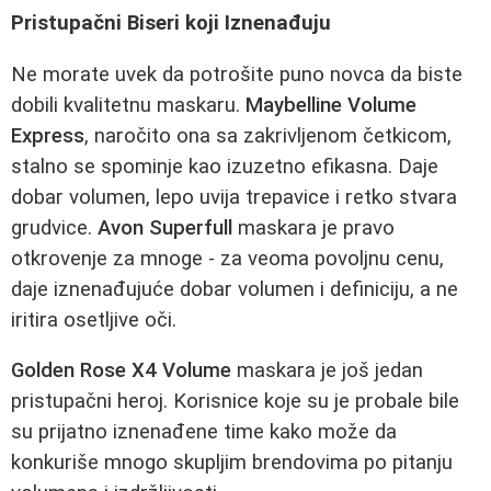
Pristupačni Biseri koji Iznenađuju
Ne morate uvek da potrošite puno novca da biste
dobili kvalitetnu maskaru.
Maybelline Volume
Express
, naročito ona sa zakrivljenom četkicom,
stalno se spominje kao izuzetno efikasna. Daje
dobar volumen, lepo uvija trepavice i retko stvara
grudvice.
Avon Superfull
maskara je pravo
otkrovenje za mnoge - za veoma povoljnu cenu,
daje iznenađujuće dobar volumen i definiciju, a ne
iritira osetljive oči.
Golden Rose X4 Volume
maskara je još jedan
pristupačni heroj. Korisnice koje su je probale bile
su prijatno iznenađene time kako može da
konkuriše mnogo skupljim brendovima po pitanju