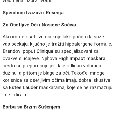
volumena i izdržljivosti.
Specifični Izazovi i Rešenja
Za Osetljive Oči i Nosioce Sočiva
Ako imate osetljive oči koje lako počnu da suze ili
vas peckaju, ključno je tražiti hipoalergene formule.
Brendovi poput
Clinique
su specijalizovani za
ovakve slučajeve. Njihova
High Impact maskara
često se preporučuje jer daje odličan volumen i
dužinu, a pritom je blaga za oči. Takođe, mnoge
korisnice sa osetljivim očima imaju dobra iskustva
sa
Estée Lauder
maskarama, koje se ne razmazuju
i ne iritiraju.
Borba sa Brzim Sušenjem