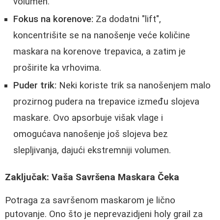
volumen.
Fokus na korenove:
Za dodatni "lift",
koncentrišite se na nanošenje veće količine
maskara na korenove trepavica, a zatim je
proširite ka vrhovima.
Puder trik:
Neki koriste trik sa nanošenjem malo
prozirnog pudera na trepavice između slojeva
maskare. Ovo apsorbuje višak vlage i
omogućava nanošenje još slojeva bez
slepljivanja, dajući ekstremniji volumen.
Zaključak: Vaša Savršena Maskara Čeka
Potraga za savršenom maskarom je lično
putovanje. Ono što je neprevazidjeni holy grail za