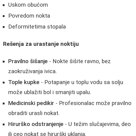
Uskom obućom
Povredom nokta
Deformitetima stopala
Rešenja za urastanje noktiju
Pravilno šišanje
- Nokte šišite ravno, bez
zaokruživanja ivica.
Tople kupke
- Potapanje u toplu vodu sa solju
može ublažiti bol i smanjiti upalu.
Medicinski pedikir
- Profesionalac može pravilno
obraditi urasli nokat.
Hirurško odstranjenje
- U težim slučajevima, deo
ili ceo nokat se hirurški uklanja.