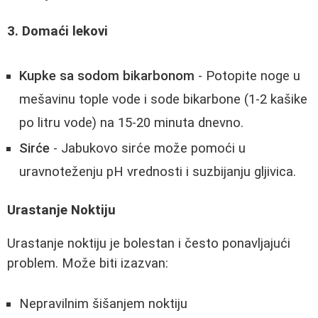
3. Domaći lekovi
Kupke sa sodom bikarbonom
- Potopite noge u
mešavinu tople vode i sode bikarbone (1-2 kašike
po litru vode) na 15-20 minuta dnevno.
Sirće
- Jabukovo sirće može pomoći u
uravnoteženju pH vrednosti i suzbijanju gljivica.
Urastanje Noktiju
Urastanje noktiju je bolestan i često ponavljajući
problem. Može biti izazvan:
Nepravilnim šišanjem noktiju