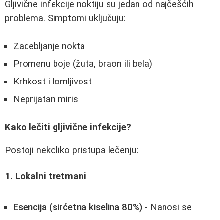
Gljivične infekcije noktiju su jedan od najčešćih
problema. Simptomi uključuju:
Zadebljanje nokta
Promenu boje (žuta, braon ili bela)
Krhkost i lomljivost
Neprijatan miris
Kako lečiti gljivične infekcije?
Postoji nekoliko pristupa lečenju:
1. Lokalni tretmani
Esencija (sirćetna kiselina 80%)
- Nanosi se