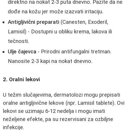
direktno na nokat 2-3 puta dnevno. Pazite da ne
dođe na kožu jer može izazvati iritaciju.
Antigljivični preparati
(Canesten, Exoderil,
Lamisil) - Dostupni u obliku krema, lakova ili
tečnosti.
Ulje čajevca
- Prirodni antifungalni tretman.
Nanosite 2-3 kapi na nokat dnevno.
2. Oralni lekovi
U težim slučajevima, dermatolozi mogu prepisati
oralne antigljivične lekove (npr. Lamisil tablete). Ovi
lekovi se uzimaju 6-12 nedelja i mogu imati
neželjene efekte, pa su rezervisani za ozbiljne
infekcije.