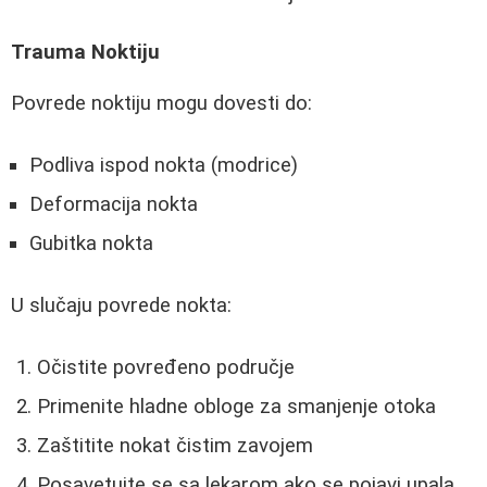
Trauma Noktiju
Povrede noktiju mogu dovesti do:
Podliva ispod nokta (modrice)
Deformacija nokta
Gubitka nokta
U slučaju povrede nokta:
Očistite povređeno područje
Primenite hladne obloge za smanjenje otoka
Zaštitite nokat čistim zavojem
Posavetujte se sa lekarom ako se pojavi upala