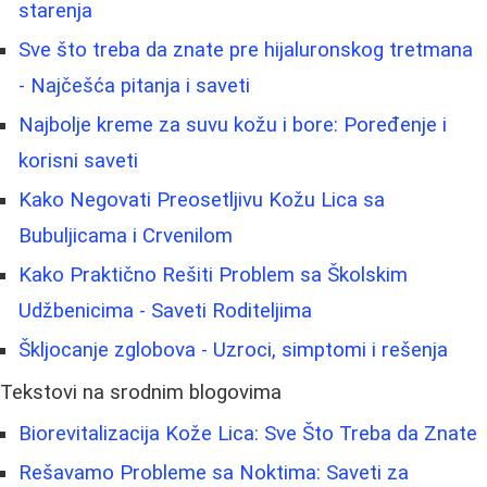
starenja
Sve što treba da znate pre hijaluronskog tretmana
- Najčešća pitanja i saveti
Najbolje kreme za suvu kožu i bore: Poređenje i
korisni saveti
Kako Negovati Preosetljivu Kožu Lica sa
Bubuljicama i Crvenilom
Kako Praktično Rešiti Problem sa Školskim
Udžbenicima - Saveti Roditeljima
Škljocanje zglobova - Uzroci, simptomi i rešenja
Tekstovi na srodnim blogovima
Biorevitalizacija Kože Lica: Sve Što Treba da Znate
Rešavamo Probleme sa Noktima: Saveti za