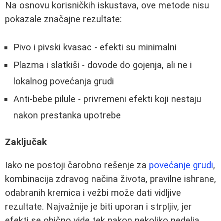
Na osnovu korisničkih iskustava, ove metode nisu
pokazale značajne rezultate:
Pivo i pivski kvasac - efekti su minimalni
Plazma i slatkiši - dovode do gojenja, ali ne i
lokalnog povećanja grudi
Anti-bebe pilule - privremeni efekti koji nestaju
nakon prestanka upotrebe
Zaključak
Iako ne postoji čarobno rešenje za
povećanje grudi
,
kombinacija zdravog načina života, pravilne ishrane,
odabranih kremica i vežbi može dati vidljive
rezultate. Najvažnije je biti uporan i strpljiv, jer
efekti se obično vide tek nakon nekoliko nedelja