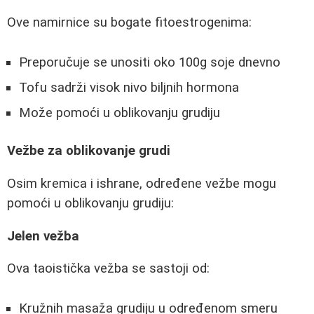
Ove namirnice su bogate fitoestrogenima:
Preporučuje se unositi oko 100g soje dnevno
Tofu sadrži visok nivo biljnih hormona
Može pomoći u oblikovanju grudiju
Vežbe za oblikovanje grudi
Osim kremica i ishrane, određene vežbe mogu
pomoći u oblikovanju grudiju:
Jelen vežba
Ova taoistička vežba se sastoji od:
Kružnih masaža grudiju u određenom smeru