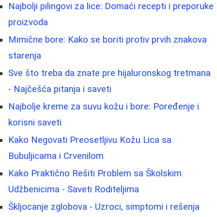
Najbolji pilingovi za lice: Domaći recepti i preporuke
proizvoda
Mimične bore: Kako se boriti protiv prvih znakova
starenja
Sve što treba da znate pre hijaluronskog tretmana
- Najčešća pitanja i saveti
Najbolje kreme za suvu kožu i bore: Poređenje i
korisni saveti
Kako Negovati Preosetljivu Kožu Lica sa
Bubuljicama i Crvenilom
Kako Praktično Rešiti Problem sa Školskim
Udžbenicima - Saveti Roditeljima
Škljocanje zglobova - Uzroci, simptomi i rešenja