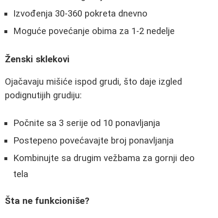
Izvođenja 30-360 pokreta dnevno
Moguće povećanje obima za 1-2 nedelje
Ženski sklekovi
Ojačavaju mišiće ispod grudi, što daje izgled
podignutijih grudiju:
Počnite sa 3 serije od 10 ponavljanja
Postepeno povećavajte broj ponavljanja
Kombinujte sa drugim vežbama za gornji deo
tela
Šta ne funkcioniše?