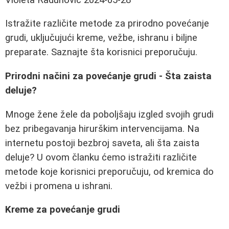
Istražite različite metode za prirodno povećanje
grudi, uključujući kreme, vežbe, ishranu i biljne
preparate. Saznajte šta korisnici preporučuju.
Prirodni načini za povećanje grudi - Šta zaista
deluje?
Mnoge žene žele da poboljšaju izgled svojih grudi
bez pribegavanja hirurškim intervencijama. Na
internetu postoji bezbroj saveta, ali šta zaista
deluje? U ovom članku ćemo istražiti različite
metode koje korisnici preporučuju, od kremica do
vežbi i promena u ishrani.
Kreme za povećanje grudi