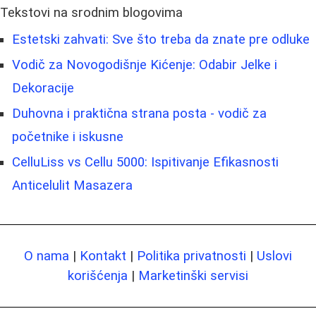
Tekstovi na srodnim blogovima
Estetski zahvati: Sve što treba da znate pre odluke
Vodič za Novogodišnje Kićenje: Odabir Jelke i
Dekoracije
Duhovna i praktična strana posta - vodič za
početnike i iskusne
CelluLiss vs Cellu 5000: Ispitivanje Efikasnosti
Anticelulit Masazera
O nama
|
Kontakt
|
Politika privatnosti
|
Uslovi
korišćenja
|
Marketinški servisi