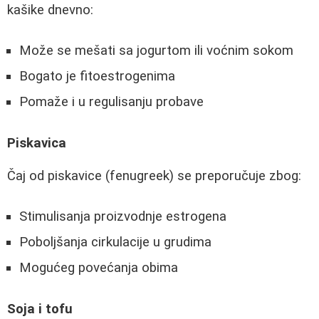
kašike dnevno:
Može se mešati sa jogurtom ili voćnim sokom
Bogato je fitoestrogenima
Pomaže i u regulisanju probave
Piskavica
Čaj od piskavice (fenugreek) se preporučuje zbog:
Stimulisanja proizvodnje estrogena
Poboljšanja cirkulacije u grudima
Mogućeg povećanja obima
Soja i tofu