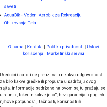
saveti
AquaBik - Vodeni Aerobik za Rekreaciju i
Oblikovanje Tela
O nama
|
Kontakt
|
Politika privatnosti
|
Uslovi
korišćenja
|
Marketinški servisi
Urednici i autori ne preuzimaju nikakvu odgovornost
za bilo kakve greške ili propuste u sadržaju ovog
sajta. Informacije sadržane na ovom sajtu pružaju se
u stanju „takvom kakve jesu“, bez garancija u pogledu
njihove potpunosti, tačnosti, korisnosti ili