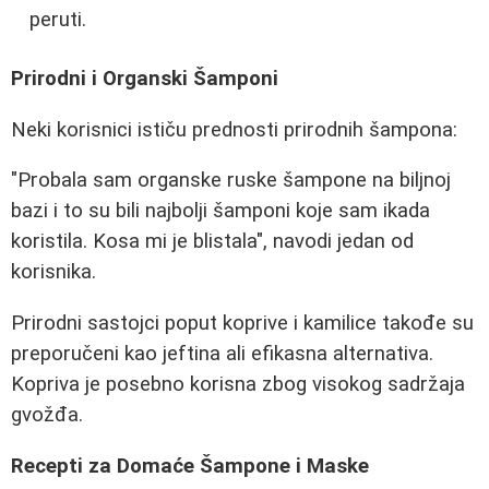
peruti.
Prirodni i Organski Šamponi
Neki korisnici ističu prednosti prirodnih šampona:
"Probala sam organske ruske šampone na biljnoj
bazi i to su bili najbolji šamponi koje sam ikada
koristila. Kosa mi je blistala", navodi jedan od
korisnika.
Prirodni sastojci poput koprive i kamilice takođe su
preporučeni kao jeftina ali efikasna alternativa.
Kopriva je posebno korisna zbog visokog sadržaja
gvožđa.
Recepti za Domaće Šampone i Maske