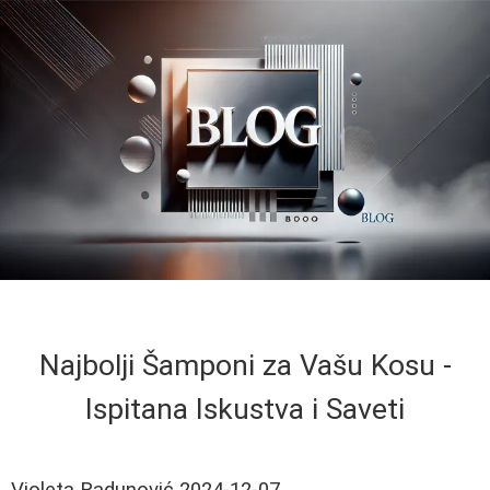
Najbolji Šamponi za Vašu Kosu -
Ispitana Iskustva i Saveti
Violeta Radunović
2024-12-07