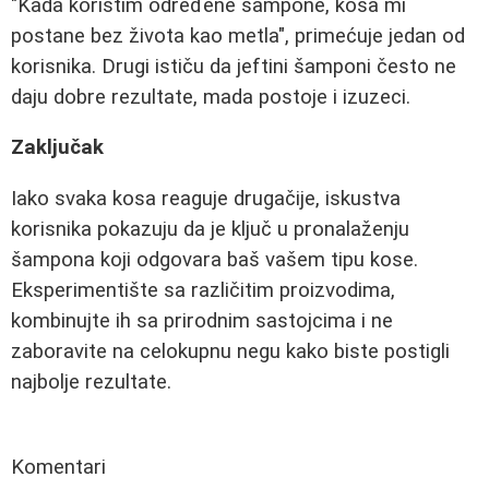
"Kada koristim određene šampone, kosa mi
postane bez života kao metla", primećuje jedan od
korisnika. Drugi ističu da jeftini šamponi često ne
daju dobre rezultate, mada postoje i izuzeci.
Zaključak
Iako svaka kosa reaguje drugačije, iskustva
korisnika pokazuju da je ključ u pronalaženju
šampona koji odgovara baš vašem tipu kose.
Eksperimentište sa različitim proizvodima,
kombinujte ih sa prirodnim sastojcima i ne
zaboravite na celokupnu negu kako biste postigli
najbolje rezultate.
Komentari