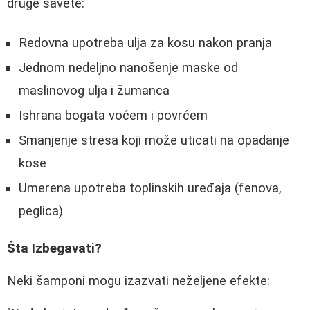
druge savete:
Redovna upotreba ulja za kosu nakon pranja
Jednom nedeljno nanošenje maske od
maslinovog ulja i žumanca
Ishrana bogata voćem i povrćem
Smanjenje stresa koji može uticati na opadanje
kose
Umerena upotreba toplinskih uređaja (fenova,
peglica)
Šta Izbegavati?
Neki šamponi mogu izazvati neželjene efekte: