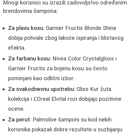
Mnogi korisnici su izrazili zadovoljstvo određenim
brendovima šampona:
Za plavu kosu:
Garnier Fructis Blonde Shine
dobija pohvale zbog lakoće ispiranja i blistavog
efekta.
Za farbanu kosu:
Nivea Color Crystalgloss i
Garnier Fructis za bojenu kosu su često
pominjani kao odlični izbor.
Za svakodnevnu upotrebu:
Gliss Kur žuta
kolekcija i L'Oreal Elvital rozi dobijaju pozitivne
ocene.
Za perut:
Palmolive šamponi su kod nekih
korisnika pokazali dobre rezultate u suzbijanju