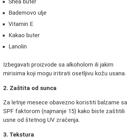
Shea buter
Bademovo ulje
Vitamin E
Kakao buter
Lanolin
Izbegavati proizvode sa alkoholom ili jakim
mirisima koji mogu iritirati osetljivu kožu usana.
2. Zaštita od sunca
Za letnje mesece obavezno koristiti balzame sa
SPF faktorom (najmanje 15) kako biste zaštitili
usne od štetnog UV zračenja.
3. Tekstura