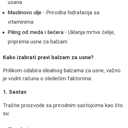
usana
Maslinovo ulje
- Prirodna hidratacija sa
vitaminima
Piling od meda i šećera
- Uklanja mrtve ćelije,
priprema usne za balzam
Kako izabrati pravi balzam za usne?
Prilikom odabira idealnog balzama za usne, važno
je voditi računa o sledećim faktorima:
1. Sastav
Tražite proizvode sa prirodnim sastojcima kao što
su: