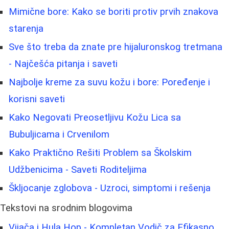
Mimične bore: Kako se boriti protiv prvih znakova
starenja
Sve što treba da znate pre hijaluronskog tretmana
- Najčešća pitanja i saveti
Najbolje kreme za suvu kožu i bore: Poređenje i
korisni saveti
Kako Negovati Preosetljivu Kožu Lica sa
Bubuljicama i Crvenilom
Kako Praktično Rešiti Problem sa Školskim
Udžbenicima - Saveti Roditeljima
Škljocanje zglobova - Uzroci, simptomi i rešenja
Tekstovi na srodnim blogovima
Vijača i Hula Hop - Kompletan Vodič za Efikasno