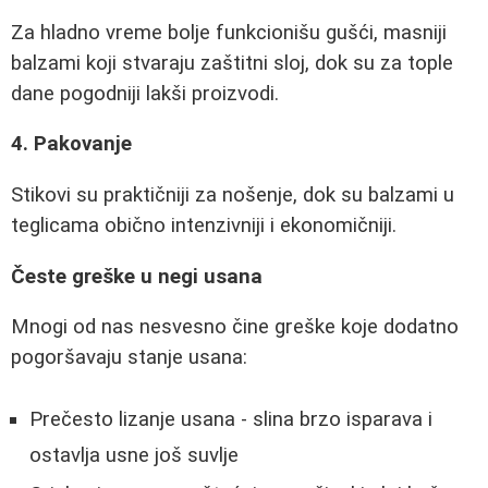
Za hladno vreme bolje funkcionišu gušći, masniji
balzami koji stvaraju zaštitni sloj, dok su za tople
dane pogodniji lakši proizvodi.
4. Pakovanje
Stikovi su praktičniji za nošenje, dok su balzami u
teglicama obično intenzivniji i ekonomičniji.
Česte greške u negi usana
Mnogi od nas nesvesno čine greške koje dodatno
pogoršavaju stanje usana:
Prečesto lizanje usana - slina brzo isparava i
ostavlja usne još suvlje