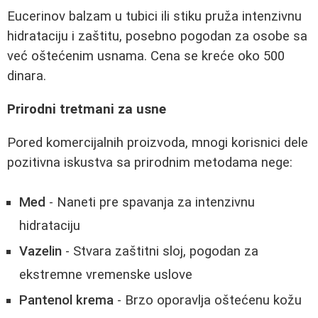
Eucerinov balzam u tubici ili stiku pruža intenzivnu
hidrataciju i zaštitu, posebno pogodan za osobe sa
već oštećenim usnama. Cena se kreće oko 500
dinara.
Prirodni tretmani za usne
Pored komercijalnih proizvoda, mnogi korisnici dele
pozitivna iskustva sa prirodnim metodama nege:
Med
- Naneti pre spavanja za intenzivnu
hidrataciju
Vazelin
- Stvara zaštitni sloj, pogodan za
ekstremne vremenske uslove
Pantenol krema
- Brzo oporavlja oštećenu kožu