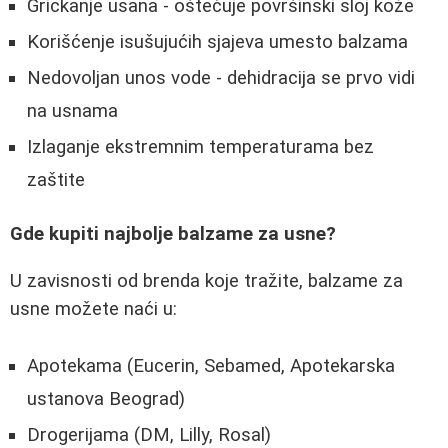
Grickanje usana - oštećuje površinski sloj kože
Korišćenje isušujućih sjajeva umesto balzama
Nedovoljan unos vode - dehidracija se prvo vidi
na usnama
Izlaganje ekstremnim temperaturama bez
zaštite
Gde kupiti najbolje balzame za usne?
U zavisnosti od brenda koje tražite, balzame za
usne možete naći u:
Apotekama (Eucerin, Sebamed, Apotekarska
ustanova Beograd)
Drogerijama (DM, Lilly, Rosal)