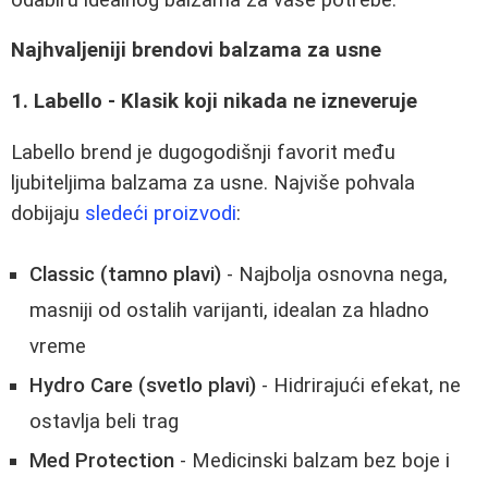
Najhvaljeniji brendovi balzama za usne
1. Labello - Klasik koji nikada ne izneveruje
Labello brend je dugogodišnji favorit među
ljubiteljima balzama za usne. Najviše pohvala
dobijaju
sledeći proizvodi
:
Classic (tamno plavi)
- Najbolja osnovna nega,
masniji od ostalih varijanti, idealan za hladno
vreme
Hydro Care (svetlo plavi)
- Hidrirajući efekat, ne
ostavlja beli trag
Med Protection
- Medicinski balzam bez boje i