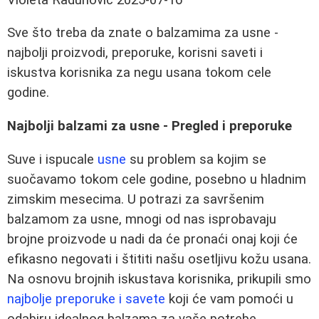
Sve što treba da znate o balzamima za usne -
najbolji proizvodi, preporuke, korisni saveti i
iskustva korisnika za negu usana tokom cele
godine.
Najbolji balzami za usne - Pregled i preporuke
Suve i ispucale
usne
su problem sa kojim se
suočavamo tokom cele godine, posebno u hladnim
zimskim mesecima. U potrazi za savršenim
balzamom za usne, mnogi od nas isprobavaju
brojne proizvode u nadi da će pronaći onaj koji će
efikasno negovati i štititi našu osetljivu kožu usana.
Na osnovu brojnih iskustava korisnika, prikupili smo
najbolje preporuke i savete
koji će vam pomoći u
odabiru idealnog balzama za vaše potrebe.