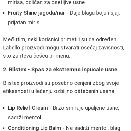
mirisa, odličan za osetljive usne
Fruity Shine jagoda/nar
- Daje blagu boju i sjaj,
prijatan miris
Međutim, neki korisnici primetili su da određeni
Labello proizvodi mogu stvarati osećaj zavisnosti,
što zahteva češću primenu.
2. Blistex - Spas za ekstremno ispucale usne
Blistex proizvodi su posebno cenjeni zbog svoje
efikasnosti u lečenju ozbiljno oštećenih usana:
Lip Relief Cream
- Brzo smiruje upaljene usne,
sadrži mentol
Conditioning Lip Balm
- Ne sadrži mentol, blag