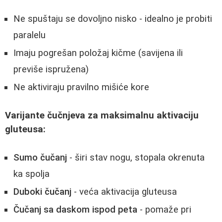
Ne spuštaju se dovoljno nisko - idealno je probiti
paralelu
Imaju pogrešan položaj kičme (savijena ili
previše ispružena)
Ne aktiviraju pravilno mišiće kore
Varijante čučnjeva za maksimalnu aktivaciju
gluteusa:
Sumo čučanj
- širi stav nogu, stopala okrenuta
ka spolja
Duboki čučanj
- veća aktivacija gluteusa
Čučanj sa daskom ispod peta
- pomaže pri