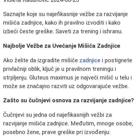
Saznajte koje su najefikasnije vežbe za razvijanje
mišića zadnjice, kako ih pravilno izvoditi i kako
izbeći česte greške. Saveti za trening i ishranu.
Najbolje Vežbe za Uvećanje Mišića Zadnjice
Ako želite da izgradite mišiće
zadnjice
i postignete
privlačniji oblik, ključ je u pravilnom treningu i
strpljenju. Gluteus maximus je najveći mišić u telu i
može se značajno razviti uz odgovarajuće vežbe.
Zašto su čučnjevi osnova za razvijanje zadnjice?
Čučnjevi su jedna od najefikasnijih vežbi za
razvijanje mišića zadnjice. Međutim, mnoge osobe,
posebno žene, prave greške pri izvođenju: