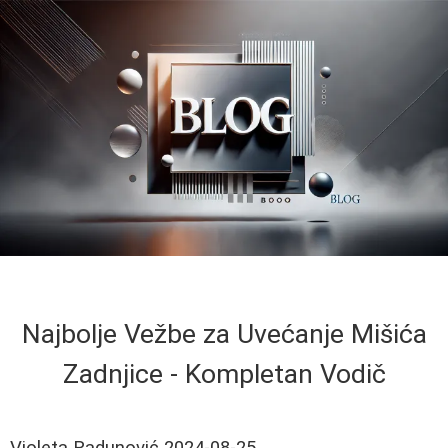
Najbolje Vežbe za Uvećanje Mišića
Zadnjice - Kompletan Vodič
Violeta Radunović
2024-08-25