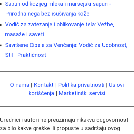
Sapun od kozijeg mleka i marsejski sapun -
Prirodna nega bez isušivanja kože
Vodič za zatezanje i oblikovanje tela: Vežbe,
masaže i saveti
Savršene Cipele za Venčanje: Vodič za Udobnost,
Stil i Praktičnost
O nama
|
Kontakt
|
Politika privatnosti
|
Uslovi
korišćenja
|
Marketinški servisi
Urednici i autori ne preuzimaju nikakvu odgovornost
za bilo kakve greške ili propuste u sadržaju ovog