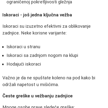
ograničenoj pokretljivosti gležnja
Iskoraci - još jedna ključna vežba
Iskoraci su izuzetno efektivni za oblikovanje
zadnjice. Neke korisne varijante:
Iskoraci u stranu
Iskoraci sa zadnjom nogom na klupi
Hodajući iskoraci
Važno je da ne spuštate koleno na pod kako bi
održali napetost u mišićima.
Česte greške u vežbanju zadnjice
Mnoge osobe prave sledeće greške: