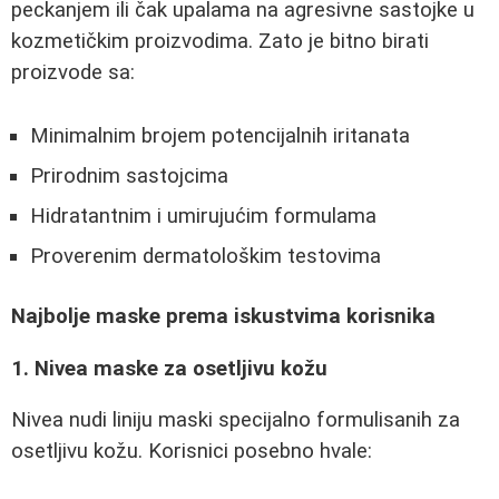
peckanjem ili čak upalama na agresivne sastojke u
kozmetičkim proizvodima. Zato je bitno birati
proizvode sa:
Minimalnim brojem potencijalnih iritanata
Prirodnim sastojcima
Hidratantnim i umirujućim formulama
Proverenim dermatološkim testovima
Najbolje maske prema iskustvima korisnika
1. Nivea maske za osetljivu kožu
Nivea nudi liniju maski specijalno formulisanih za
osetljivu kožu. Korisnici posebno hvale: