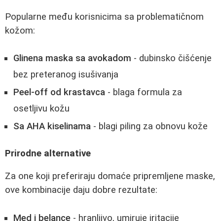
Popularne među korisnicima sa problematičnom
kožom:
Glinena maska sa avokadom
- dubinsko čišćenje
bez preteranog isušivanja
Peel-off od krastavca
- blaga formula za
osetljivu kožu
Sa AHA kiselinama
- blagi piling za obnovu kože
Prirodne alternative
Za one koji preferiraju domaće pripremljene maske,
ove kombinacije daju dobre rezultate:
Med i belance
- hranljivo, umiruje iritacije