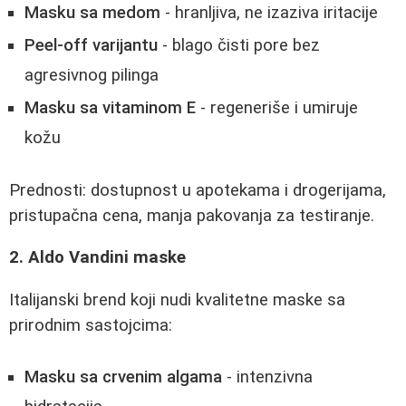
Masku sa medom
- hranljiva, ne izaziva iritacije
Peel-off varijantu
- blago čisti pore bez
agresivnog pilinga
Masku sa vitaminom E
- regeneriše i umiruje
kožu
Prednosti: dostupnost u apotekama i drogerijama,
pristupačna cena, manja pakovanja za testiranje.
2. Aldo Vandini maske
Italijanski brend koji nudi kvalitetne maske sa
prirodnim sastojcima:
Masku sa crvenim algama
- intenzivna