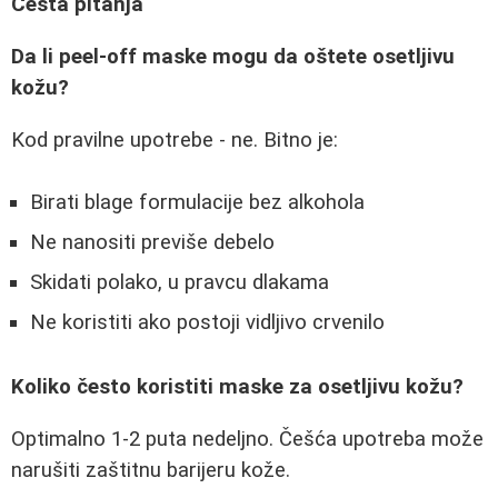
Česta pitanja
Da li peel-off maske mogu da oštete osetljivu
kožu?
Kod pravilne upotrebe - ne. Bitno je:
Birati blage formulacije bez alkohola
Ne nanositi previše debelo
Skidati polako, u pravcu dlakama
Ne koristiti ako postoji vidljivo crvenilo
Koliko često koristiti maske za osetljivu kožu?
Optimalno 1-2 puta nedeljno. Češća upotreba može
narušiti zaštitnu barijeru kože.