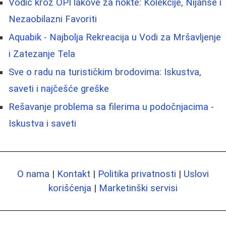
Vodič kroz OPI lakove za nokte: Kolekcije, Nijanse i
Nezaobilazni Favoriti
Aquabik - Najbolja Rekreacija u Vodi za Mršavljenje
i Zatezanje Tela
Sve o radu na turističkim brodovima: Iskustva,
saveti i najčešće greške
Rešavanje problema sa filerima u podočnjacima -
Iskustva i saveti
O nama
|
Kontakt
|
Politika privatnosti
|
Uslovi
korišćenja
|
Marketinški servisi