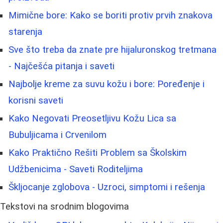
Mimične bore: Kako se boriti protiv prvih znakova
starenja
Sve što treba da znate pre hijaluronskog tretmana
- Najčešća pitanja i saveti
Najbolje kreme za suvu kožu i bore: Poređenje i
korisni saveti
Kako Negovati Preosetljivu Kožu Lica sa
Bubuljicama i Crvenilom
Kako Praktično Rešiti Problem sa Školskim
Udžbenicima - Saveti Roditeljima
Škljocanje zglobova - Uzroci, simptomi i rešenja
Tekstovi na srodnim blogovima