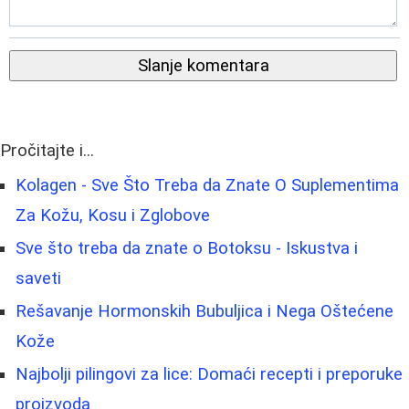
Slanje komentara
Pročitajte i...
Kolagen - Sve Što Treba da Znate O Suplementima
Za Kožu, Kosu i Zglobove
Sve što treba da znate o Botoksu - Iskustva i
saveti
Rešavanje Hormonskih Bubuljica i Nega Oštećene
Kože
Najbolji pilingovi za lice: Domaći recepti i preporuke
proizvoda