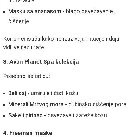
hidratacija
Masku sa ananasom
- blago osvežavanje i
čišćenje
Korisnici ističu kako ne izazivaju iritacije i daju
vidljive rezultate.
3. Avon Planet Spa kolekcija
Posebno se ističu:
Beli čaj
- umiruje i čisti kožu
Minerali Mrtvog mora
- dubinsko čišćenje pora
Sake i pirinač
- osvežava i zateže kožu
4. Freeman maske