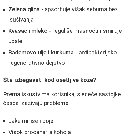
Zelena glina
- apsorbuje višak sebuma bez
isušivanja
Kvasac i mleko
- reguliše masnoću i smiruje
upale
Bademovo ulje i kurkuma
- antibakterijsko i
regenerativno dejstvo
Šta izbegavati kod osetljive kože?
Prema iskustvima korisnika, sledeće sastojke
češće izazivaju probleme:
Jake mirise i boje
Visok procenat alkohola