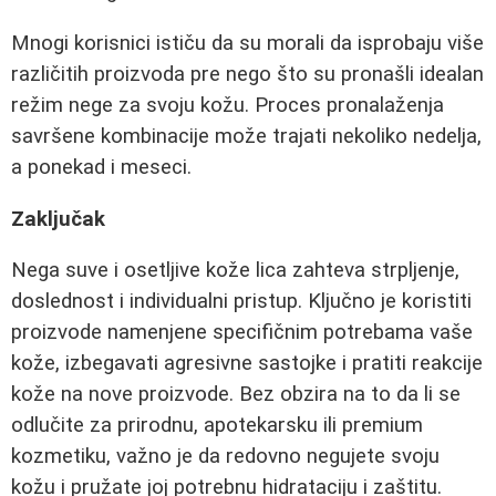
Mnogi korisnici ističu da su morali da isprobaju više
različitih proizvoda pre nego što su pronašli idealan
režim nege za svoju kožu. Proces pronalaženja
savršene kombinacije može trajati nekoliko nedelja,
a ponekad i meseci.
Zaključak
Nega suve i osetljive kože lica zahteva strpljenje,
doslednost i individualni pristup. Ključno je koristiti
proizvode namenjene specifičnim potrebama vaše
kože, izbegavati agresivne sastojke i pratiti reakcije
kože na nove proizvode. Bez obzira na to da li se
odlučite za prirodnu, apotekarsku ili premium
kozmetiku, važno je da redovno negujete svoju
kožu i pružate joj potrebnu hidrataciju i zaštitu.