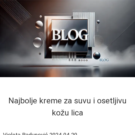
Najbolje kreme za suvu i osetljivu
kožu lica
Violeta Radunović
2024-04-20