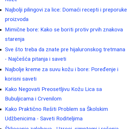
Najbolji pilingovi za lice: Domaći recepti i preporuke
proizvoda
Mimične bore: Kako se boriti protiv prvih znakova
starenja
Sve što treba da znate pre hijaluronskog tretmana
- Najčešća pitanja i saveti
Najbolje kreme za suvu kožu i bore: Poređenje i
korisni saveti
Kako Negovati Preosetljivu Kožu Lica sa
Bubuljicama i Crvenilom
Kako Praktično Rešiti Problem sa Školskim
Udžbenicima - Saveti Roditeljima
Škljocanje zglobova - Uzroci, simptomi i rešenja