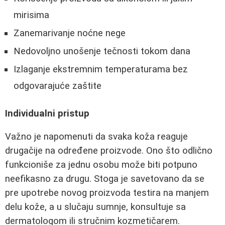
mirisima
Zanemarivanje noćne nege
Nedovoljno unošenje tečnosti tokom dana
Izlaganje ekstremnim temperaturama bez
odgovarajuće zaštite
Individualni pristup
Važno je napomenuti da svaka koža reaguje
drugačije na određene proizvode. Ono što odlično
funkcioniše za jednu osobu može biti potpuno
neefikasno za drugu. Stoga je savetovano da se
pre upotrebe novog proizvoda testira na manjem
delu kože, a u slučaju sumnje, konsultuje sa
dermatologom ili stručnim kozmetičarem.