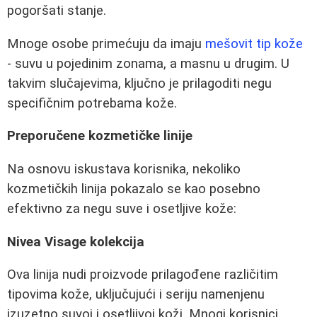
pogoršati stanje.
Mnoge osobe primećuju da imaju
mešovit tip kože
- suvu u pojedinim zonama, a masnu u drugim. U
takvim slučajevima, ključno je prilagoditi negu
specifičnim potrebama kože.
Preporučene kozmetičke linije
Na osnovu iskustava korisnika, nekoliko
kozmetičkih linija pokazalo se kao posebno
efektivno za negu suve i osetljive kože:
Nivea Visage kolekcija
Ova linija nudi proizvode prilagođene različitim
tipovima kože, uključujući i seriju namenjenu
izuzetno suvoj i osetljivoj koži. Mnogi korisnici