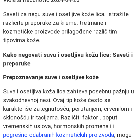
Saveti za negu suve i osetljive kože lica. Istražite
različite preporuke za kreme, tretmane i
kozmetičke proizvode prilagođene različitim
tipovima kože.
Kako negovati suvu i osetljivu kožu lica: Saveti i
preporuke
Prepoznavanje suve i osetljive kože
Suva i osetljiva koža lica zahteva posebnu pažnju u
svakodnevnoj nezi. Ovaj tip kože često se
karakteriše zategnutošću, perutanjem, crvenilom i
sklonošću iritacijama. Različiti faktori, poput
vremenskih uslova, hormonskih promena ili
pogrešno odabranih kozmetičkih proizvoda
, mogu