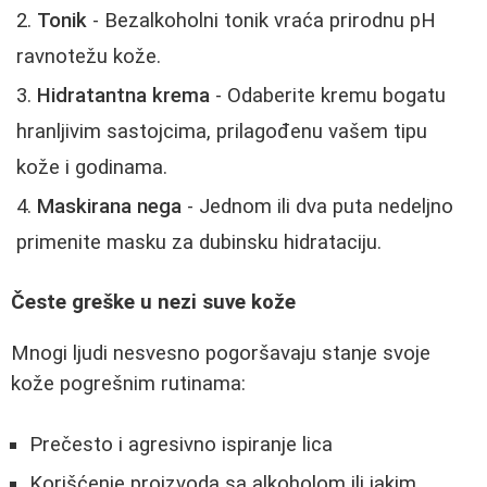
Tonik
- Bezalkoholni tonik vraća prirodnu pH
ravnotežu kože.
Hidratantna krema
- Odaberite kremu bogatu
hranljivim sastojcima, prilagođenu vašem tipu
kože i godinama.
Maskirana nega
- Jednom ili dva puta nedeljno
primenite masku za dubinsku hidrataciju.
Česte greške u nezi suve kože
Mnogi ljudi nesvesno pogoršavaju stanje svoje
kože pogrešnim rutinama:
Prečesto i agresivno ispiranje lica
Korišćenje proizvoda sa alkoholom ili jakim