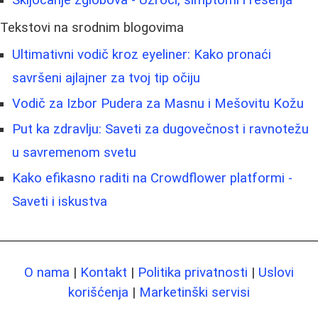
Tekstovi na srodnim blogovima
Ultimativni vodič kroz eyeliner: Kako pronaći
savršeni ajlajner za tvoj tip očiju
Vodič za Izbor Pudera za Masnu i Mešovitu Kožu
Put ka zdravlju: Saveti za dugovečnost i ravnotežu
u savremenom svetu
Kako efikasno raditi na Crowdflower platformi -
Saveti i iskustva
O nama
|
Kontakt
|
Politika privatnosti
|
Uslovi
korišćenja
|
Marketinški servisi