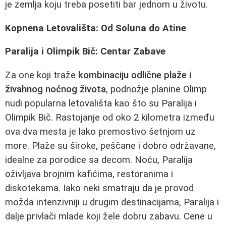
je zemlja koju treba posetiti bar jednom u životu.
Kopnena Letovališta: Od Soluna do Atine
Paralija i Olimpik Bič: Centar Zabave
Za one koji traže
kombinaciju odlične plaže i
živahnog noćnog života
, podnožje planine Olimp
nudi popularna letovališta kao što su Paralija i
Olimpik Bič. Rastojanje od oko 2 kilometra između
ova dva mesta je lako premostivo šetnjom uz
more. Plaže su široke, peščane i dobro održavane,
idealne za porodice sa decom. Noću, Paralija
oživljava brojnim kafićima, restoranima i
diskotekama. Iako neki smatraju da je provod
možda intenzivniji u drugim destinacijama, Paralija i
dalje privlači mlade koji žele dobru zabavu. Cene u