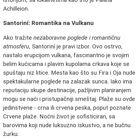
Achilleion.
Santoriní: Romantika na Vulkanu
Ako tražite
nezaboravne poglede i romantičnu
atmosferu
, Santoriní je pravi izbor. Ovo ostrvo,
nastalo erupcijom vulkana, fascinantno je svojim
belim kućicama i plavim kupolama crkava koje se
spuštaju niz litice. Mesta kao što su Fira i Oja nude
spektakularne poglede na zalazak sunca. Iako ima
reputaciju skupe destinacije, pažljivim planiranjem
mogu se naći i pristupačniji smeštaj. Plaže su ovde
jedinstvene - crna ili crvena peska, poput poznate
Crvene plaže. Noćni život je sofisticiran, sa
barovima koji nude luksuzno iskustvo, a ne bučnu
žurku.