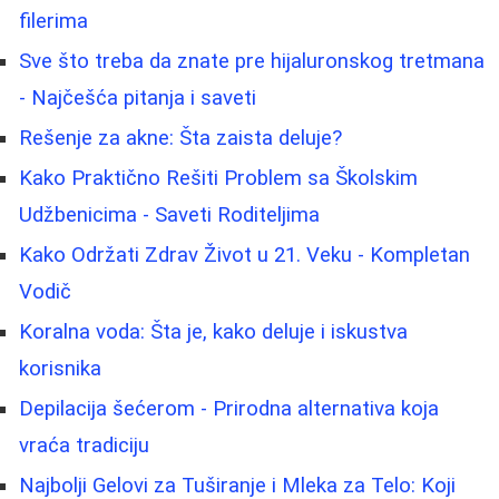
filerima
Sve što treba da znate pre hijaluronskog tretmana
- Najčešća pitanja i saveti
Rešenje za akne: Šta zaista deluje?
Kako Praktično Rešiti Problem sa Školskim
Udžbenicima - Saveti Roditeljima
Kako Održati Zdrav Život u 21. Veku - Kompletan
Vodič
Koralna voda: Šta je, kako deluje i iskustva
korisnika
Depilacija šećerom - Prirodna alternativa koja
vraća tradiciju
Najbolji Gelovi za Tuširanje i Mleka za Telo: Koji