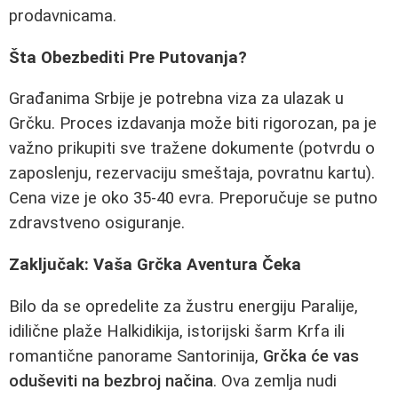
prodavnicama.
Šta Obezbediti Pre Putovanja?
Građanima Srbije je potrebna viza za ulazak u
Grčku. Proces izdavanja može biti rigorozan, pa je
važno prikupiti sve tražene dokumente (potvrdu o
zaposlenju, rezervaciju smeštaja, povratnu kartu).
Cena vize je oko 35-40 evra. Preporučuje se putno
zdravstveno osiguranje.
Zaključak: Vaša Grčka Aventura Čeka
Bilo da se opredelite za žustru energiju Paralije,
idilične plaže Halkidikija, istorijski šarm Krfa ili
romantične panorame Santorinija,
Grčka će vas
oduševiti na bezbroj načina
. Ova zemlja nudi