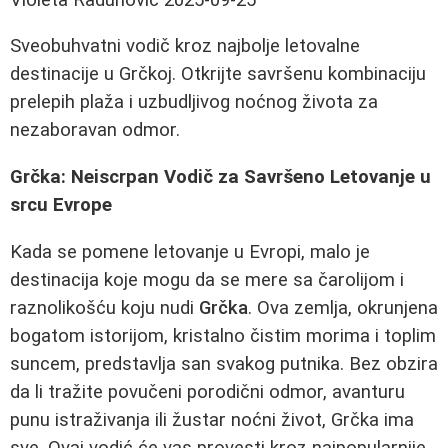
Sveobuhvatni vodič kroz najbolje letovalne
destinacije u Grčkoj. Otkrijte savršenu kombinaciju
prelepih plaža i uzbudljivog noćnog života za
nezaboravan odmor.
Grčka: Neiscrpan Vodič za Savršeno Letovanje u
srcu Evrope
Kada se pomene letovanje u Evropi, malo je
destinacija koje mogu da se mere sa čarolijom i
raznolikošću koju nudi
Grčka
. Ova zemlja, okrunjena
bogatom istorijom, kristalno čistim morima i toplim
suncem, predstavlja san svakog putnika. Bez obzira
da li tražite povučeni porodični odmor, avanturu
punu istraživanja ili žustar noćni život, Grčka ima
sve. Ovaj vodić će vas provesti kroz najpopularnije