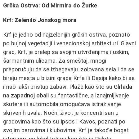
Grčka Ostrva: Od Mirmira do Žurke
Krf: Zelenilo Jonskog mora
Krf je jedno od najzelenijih grčkih ostrva, poznato
po bujnoj vegetaciji i venecionskoj arhitekturi. Glavni
grad, Krf, je prelep sa svojim utvrđenjima i uskim,
šarmantnim ulicama. Za smeštaj, mnogi
preporučuju da se izbegavaju izolovana sela i da se
biraju mesta u blizini grada Krfa ili Dasija kako bi se
imao lakši pristup zabavi. Plaže kao što su
Glifada
na zapadnoj obali
su fantastične, a iznajmljivanje
skutera ili automobila omogućava istraživanje
skrivenih uvala. Noćni život je koncentrisan u
gradovima kao što su Ipsos i Kavos, poznati po
svojim barovima i klubovima. Krf je takođe bogat
istorijom, sa lokalitetima kao što je Palata