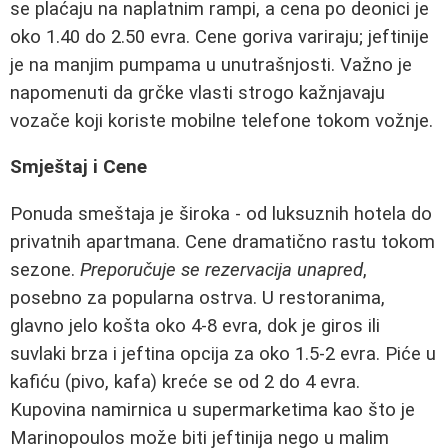
se plaćaju na naplatnim rampi, a cena po deonici je
oko 1.40 do 2.50 evra. Cene goriva variraju; jeftinije
je na manjim pumpama u unutrašnjosti. Važno je
napomenuti da grčke vlasti strogo kažnjavaju
vozače koji koriste mobilne telefone tokom vožnje.
Smještaj i Cene
Ponuda smeštaja je široka - od luksuznih hotela do
privatnih apartmana. Cene dramatično rastu tokom
sezone.
Preporučuje se rezervacija unapred
,
posebno za popularna ostrva. U restoranima,
glavno jelo košta oko 4-8 evra, dok je giros ili
suvlaki brza i jeftina opcija za oko 1.5-2 evra. Piće u
kafiću (pivo, kafa) kreće se od 2 do 4 evra.
Kupovina namirnica u supermarketima kao što je
Marinopoulos može biti jeftinija nego u malim