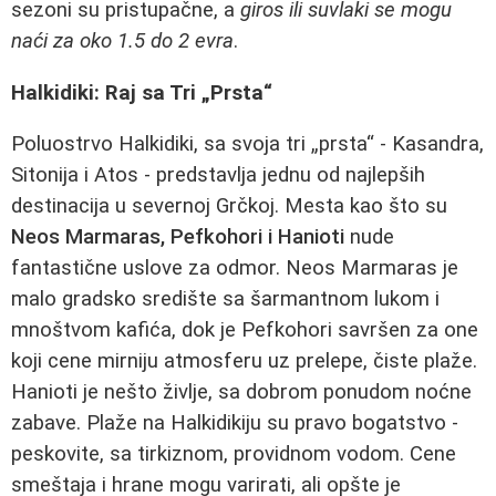
sezoni su pristupačne, a
giros ili suvlaki se mogu
naći za oko 1.5 do 2 evra
.
Halkidiki: Raj sa Tri „Prsta“
Poluostrvo Halkidiki, sa svoja tri „prsta“ - Kasandra,
Sitonija i Atos - predstavlja jednu od najlepših
destinacija u severnoj Grčkoj. Mesta kao što su
Neos Marmaras, Pefkohori i Hanioti
nude
fantastične uslove za odmor. Neos Marmaras je
malo gradsko središte sa šarmantnom lukom i
mnoštvom kafića, dok je Pefkohori savršen za one
koji cene mirniju atmosferu uz prelepe, čiste plaže.
Hanioti je nešto življe, sa dobrom ponudom noćne
zabave. Plaže na Halkidikiju su pravo bogatstvo -
peskovite, sa tirkiznom, providnom vodom. Cene
smeštaja i hrane mogu varirati, ali opšte je