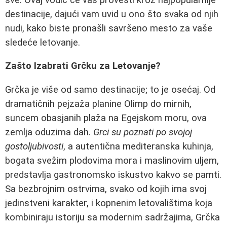
destinacije, dajući vam uvid u ono što svaka od njih
nudi, kako biste pronašli savršeno mesto za vaše
sledeće letovanje.
Zašto Izabrati Grčku za Letovanje?
Grčka je više od samo destinacije; to je osećaj. Od
dramatičnih pejzaža planine Olimp do mirnih,
suncem obasjanih plaža na Egejskom moru, ova
zemlja oduzima dah.
Grci su poznati po svojoj
gostoljubivosti
, a autentična mediteranska kuhinja,
bogata svežim plodovima mora i maslinovim uljem,
predstavlja gastronomsko iskustvo kakvo se pamti.
Sa bezbrojnim ostrvima, svako od kojih ima svoj
jedinstveni karakter, i kopnenim letovalištima koja
kombiniraju istoriju sa modernim sadržajima, Grčka