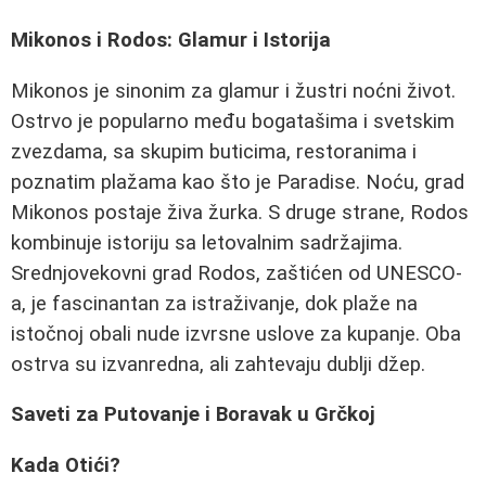
Mikonos i Rodos: Glamur i Istorija
Mikonos je sinonim za glamur i žustri noćni život.
Ostrvo je popularno među bogatašima i svetskim
zvezdama, sa skupim buticima, restoranima i
poznatim plažama kao što je Paradise. Noću, grad
Mikonos postaje živa žurka. S druge strane, Rodos
kombinuje istoriju sa letovalnim sadržajima.
Srednjovekovni grad Rodos, zaštićen od UNESCO-
a, je fascinantan za istraživanje, dok plaže na
istočnoj obali nude izvrsne uslove za kupanje. Oba
ostrva su izvanredna, ali zahtevaju dublji džep.
Saveti za Putovanje i Boravak u Grčkoj
Kada Otići?