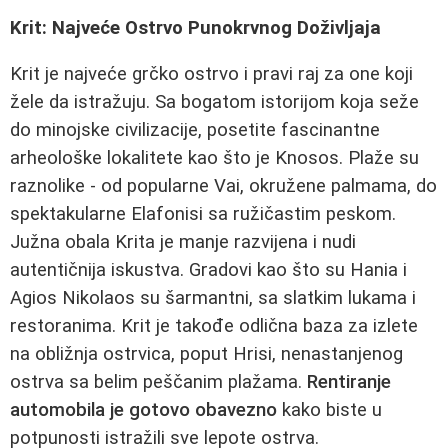
Krit: Najveće Ostrvo Punokrvnog Doživljaja
Krit je najveće grčko ostrvo i pravi raj za one koji
žele da istražuju. Sa bogatom istorijom koja seže
do minojske civilizacije, posetite fascinantne
arheološke lokalitete kao što je Knosos. Plaže su
raznolike - od popularne Vai, okružene palmama, do
spektakularne Elafonisi sa ružičastim peskom.
Južna obala Krita je manje razvijena i nudi
autentičnija iskustva. Gradovi kao što su Hania i
Agios Nikolaos su šarmantni, sa slatkim lukama i
restoranima. Krit je takođe odlična baza za izlete
na obližnja ostrvica, poput Hrisi, nenastanjenog
ostrva sa belim peščanim plažama.
Rentiranje
automobila je gotovo obavezno
kako biste u
potpunosti istražili sve lepote ostrva.