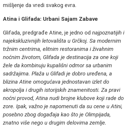
mišljenje da vredi svakog evra.
Atina i Glifada: Urbani Sajam Zabave
Glifada, predgrađe Atine, je jedno od
najpoznatijih i
najekskluzivnijih letovališta u Grčkoj. Sa modernim
tržnim centrima, elitnim restoranima i živahnim
noćnim životom, Glifada je destinacija za one koji
žele da kombinuju kupališni odmor sa urbanim
sadržajima. Plaža u Glifadi je dobro uređena, a
blizina Atine omogućava jednostavan izlet do
akropolja i drugih istorijskih znamenitosti. Za pravi
noćni provod, Atina nudi brojne klubove koji rade do
zore. Ipak, važno je napomenuti da su cene u Atini,
posebno zbog događaja kao što je Olimpijada,
znatno više nego u drugim delovima zemlje.