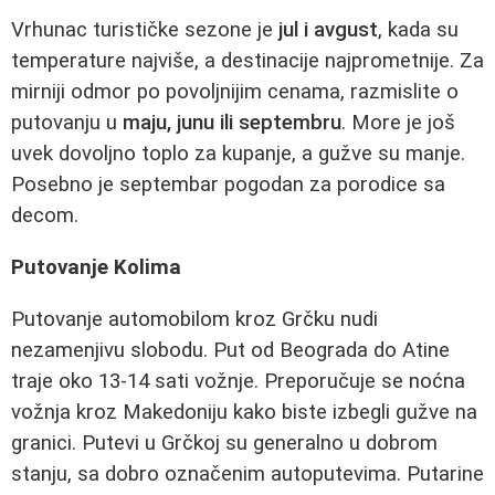
Vrhunac turističke sezone je
jul i avgust
, kada su
temperature najviše, a destinacije najprometnije. Za
mirniji odmor po povoljnijim cenama, razmislite o
putovanju u
maju, junu ili septembru
. More je još
uvek dovoljno toplo za kupanje, a gužve su manje.
Posebno je septembar pogodan za porodice sa
decom.
Putovanje Kolima
Putovanje automobilom kroz Grčku nudi
nezamenjivu slobodu. Put od Beograda do Atine
traje oko 13-14 sati vožnje. Preporučuje se noćna
vožnja kroz Makedoniju kako biste izbegli gužve na
granici. Putevi u Grčkoj su generalno u dobrom
stanju, sa dobro označenim autoputevima. Putarine