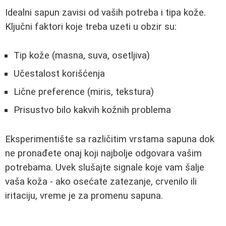
Idealni sapun zavisi od vaših potreba i tipa kože.
Ključni faktori koje treba uzeti u obzir su:
Tip kože (masna, suva, osetljiva)
Učestalost korišćenja
Lične preference (miris, tekstura)
Prisustvo bilo kakvih kožnih problema
Eksperimentište sa različitim vrstama sapuna dok
ne pronađete onaj koji najbolje odgovara vašim
potrebama. Uvek slušajte signale koje vam šalje
vaša koža - ako osećate zatezanje, crvenilo ili
iritaciju, vreme je za promenu sapuna.