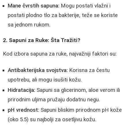
Mane čvrstih sapuna:
Mogu postati vlažni i
postati plodno tlo za bakterije, teže se koriste
sa jednom rukom.
2. Sapuni za Ruke: Šta Tražiti?
Kod izbora sapuna za ruke, najvažniji faktori su:
Antibakterijska svojstva:
Korisna za čestu
upotrebu, ali mogu isušiti kožu.
Hidratacija:
Sapuni sa glicerinom, aloe verom ili
prirodnim uljima pružaju dodatnu negu.
pH vrednost:
Sapuni bliskim prirodnom pH kože
(oko 5.5) su najbolji za osetljivu kožu.