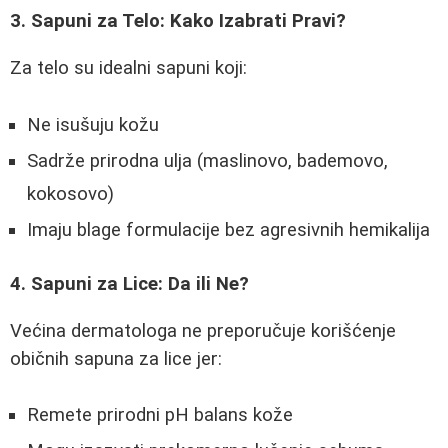
3. Sapuni za Telo: Kako Izabrati Pravi?
Za telo su idealni sapuni koji:
Ne isušuju kožu
Sadrže prirodna ulja (maslinovo, bademovo,
kokosovo)
Imaju blage formulacije bez agresivnih hemikalija
4. Sapuni za Lice: Da ili Ne?
Većina dermatologa ne preporučuje korišćenje
običnih sapuna za lice jer:
Remete prirodni pH balans kože