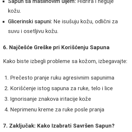
Sapun sa maslinovim uljem:
Hidrira i neguje
kožu.
Glicerinski sapuni:
Ne isušuju kožu, odlični za
suvu i osetljivu kožu.
6. Najčešće Greške pri Korišćenju Sapuna
Kako biste izbegli probleme sa kožom, izbegavajte:
Prečesto pranje ruku agresivnim sapunima
Korišćenje istog sapuna za ruke, telo i lice
Ignorisanje znakova iritacije kože
Neprimenu kreme za ruke posle pranja
7. Zaključak: Kako Izabrati Savršen Sapun?