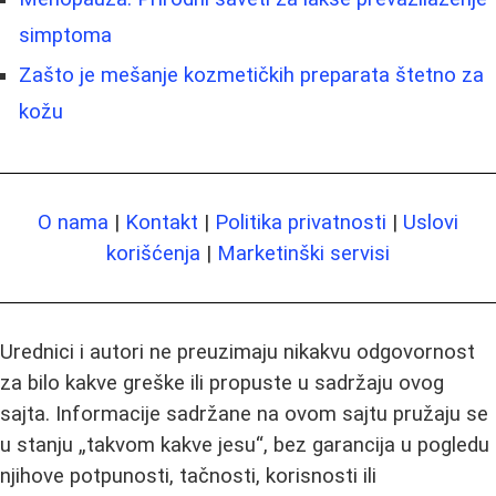
simptoma
Zašto je mešanje kozmetičkih preparata štetno za
kožu
O nama
|
Kontakt
|
Politika privatnosti
|
Uslovi
korišćenja
|
Marketinški servisi
Urednici i autori ne preuzimaju nikakvu odgovornost
za bilo kakve greške ili propuste u sadržaju ovog
sajta. Informacije sadržane na ovom sajtu pružaju se
u stanju „takvom kakve jesu“, bez garancija u pogledu
njihove potpunosti, tačnosti, korisnosti ili