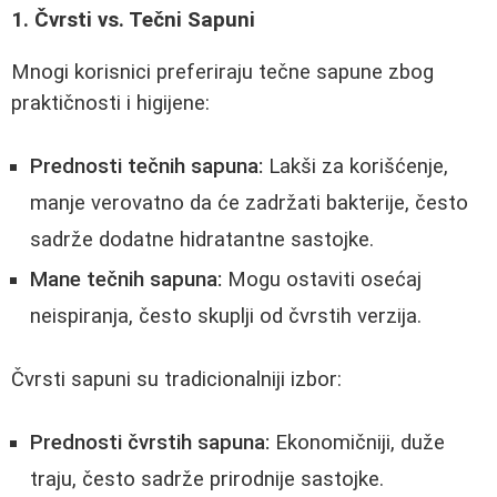
1. Čvrsti vs. Tečni Sapuni
Mnogi korisnici preferiraju tečne sapune zbog
praktičnosti i higijene:
Prednosti tečnih sapuna:
Lakši za korišćenje,
manje verovatno da će zadržati bakterije, često
sadrže dodatne hidratantne sastojke.
Mane tečnih sapuna:
Mogu ostaviti osećaj
neispiranja, često skuplji od čvrstih verzija.
Čvrsti sapuni su tradicionalniji izbor:
Prednosti čvrstih sapuna:
Ekonomičniji, duže
traju, često sadrže prirodnije sastojke.