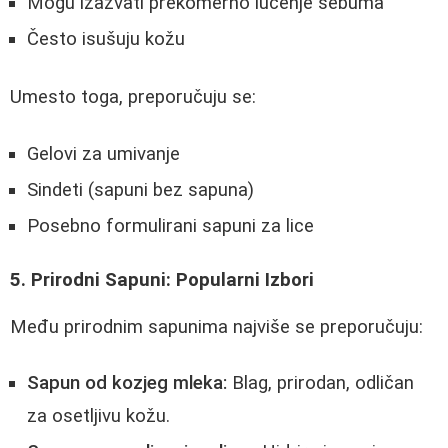
Mogu izazvati prekomerno lučenje sebuma
Često isušuju kožu
Umesto toga, preporučuju se:
Gelovi za umivanje
Sindeti (sapuni bez sapuna)
Posebno formulirani sapuni za lice
5. Prirodni Sapuni: Popularni Izbori
Među prirodnim sapunima najviše se preporučuju:
Sapun od kozjeg mleka:
Blag, prirodan, odličan
za osetljivu kožu.