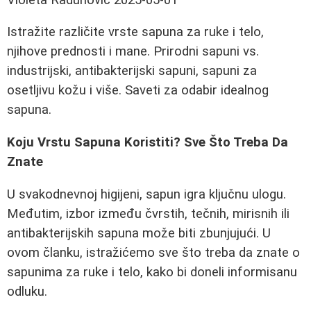
Istražite različite vrste sapuna za ruke i telo,
njihove prednosti i mane. Prirodni sapuni vs.
industrijski, antibakterijski sapuni, sapuni za
osetljivu kožu i više. Saveti za odabir idealnog
sapuna.
Koju Vrstu Sapuna Koristiti? Sve Što Treba Da
Znate
U svakodnevnoj higijeni, sapun igra ključnu ulogu.
Međutim, izbor između čvrstih, tečnih, mirisnih ili
antibakterijskih sapuna može biti zbunjujući. U
ovom članku, istražićemo sve što treba da znate o
sapunima za ruke i telo, kako bi doneli informisanu
odluku.