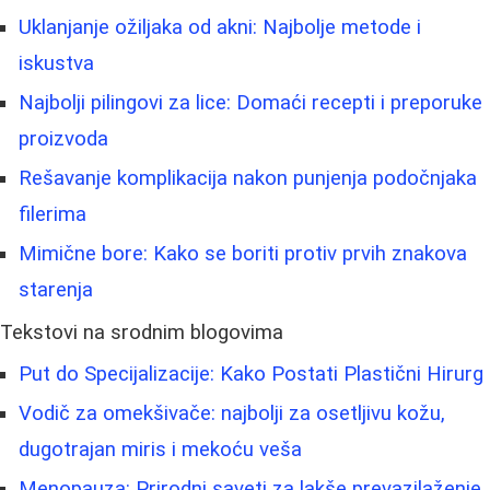
Uklanjanje ožiljaka od akni: Najbolje metode i
iskustva
Najbolji pilingovi za lice: Domaći recepti i preporuke
proizvoda
Rešavanje komplikacija nakon punjenja podočnjaka
filerima
Mimične bore: Kako se boriti protiv prvih znakova
starenja
Tekstovi na srodnim blogovima
Put do Specijalizacije: Kako Postati Plastični Hirurg
Vodič za omekšivače: najbolji za osetljivu kožu,
dugotrajan miris i mekoću veša
Menopauza: Prirodni saveti za lakše prevazilaženje