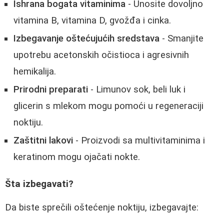
Ishrana bogata vitaminima
- Unosite dovoljno
vitamina B, vitamina D, gvožđa i cinka.
Izbegavanje oštećujućih sredstava
- Smanjite
upotrebu acetonskih očistioca i agresivnih
hemikalija.
Prirodni preparati
- Limunov sok, beli luk i
glicerin s mlekom mogu pomoći u regeneraciji
noktiju.
Zaštitni lakovi
- Proizvodi sa multivitaminima i
keratinom mogu ojačati nokte.
Šta izbegavati?
Da biste sprečili oštećenje noktiju, izbegavajte: