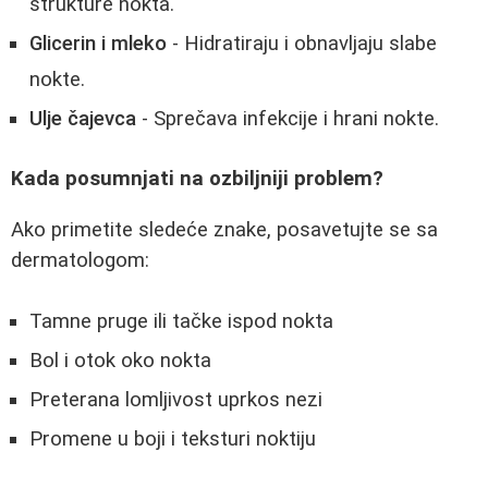
strukture nokta.
Glicerin i mleko
- Hidratiraju i obnavljaju slabe
nokte.
Ulje čajevca
- Sprečava infekcije i hrani nokte.
Kada posumnjati na ozbiljniji problem?
Ako primetite sledeće znake, posavetujte se sa
dermatologom:
Tamne pruge ili tačke ispod nokta
Bol i otok oko nokta
Preterana lomljivost uprkos nezi
Promene u boji i teksturi noktiju