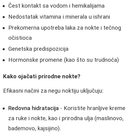
Čest kontakt sa vodom i hemikalijama
Nedostatak vitamina i minerala u ishrani
Prekomerna upotreba laka za nokte i tečnog
očistioca
Genetska predispozicija
Hormonske promene (kao što su trudnoća)
Kako ojačati prirodne nokte?
Efikasni načini za negu noktiju uključuju:
Redovna hidratacija
- Koristite hranljive kreme
za ruke i nokte, kao i prirodna ulja (maslinovo,
bademovo, kajsijino).