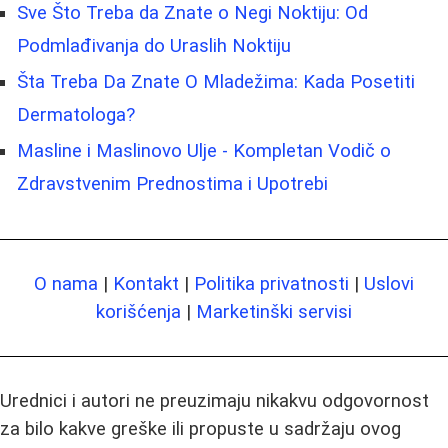
Sve Što Treba da Znate o Negi Noktiju: Od
Podmlađivanja do Uraslih Noktiju
Šta Treba Da Znate O Mladežima: Kada Posetiti
Dermatologa?
Masline i Maslinovo Ulje - Kompletan Vodič o
Zdravstvenim Prednostima i Upotrebi
O nama
|
Kontakt
|
Politika privatnosti
|
Uslovi
korišćenja
|
Marketinški servisi
Urednici i autori ne preuzimaju nikakvu odgovornost
za bilo kakve greške ili propuste u sadržaju ovog