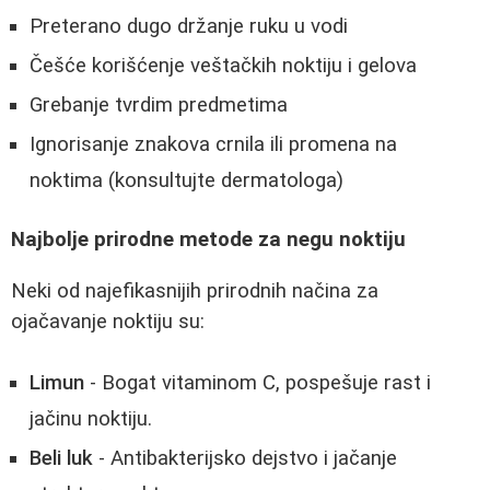
Preterano dugo držanje ruku u vodi
Češće korišćenje veštačkih noktiju i gelova
Grebanje tvrdim predmetima
Ignorisanje znakova crnila ili promena na
noktima (konsultujte dermatologa)
Najbolje prirodne metode za negu noktiju
Neki od najefikasnijih prirodnih načina za
ojačavanje noktiju su:
Limun
- Bogat vitaminom C, pospešuje rast i
jačinu noktiju.
Beli luk
- Antibakterijsko dejstvo i jačanje