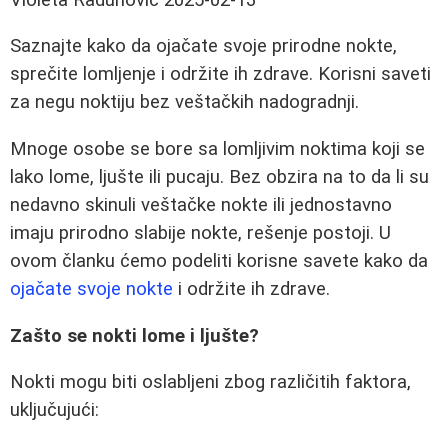
Saznajte kako da ojačate svoje prirodne nokte,
sprečite lomljenje i održite ih zdrave. Korisni saveti
za negu noktiju bez veštačkih nadogradnji.
Mnoge osobe se bore sa lomljivim noktima koji se
lako lome, ljušte ili pucaju. Bez obzira na to da li su
nedavno skinuli veštačke nokte ili jednostavno
imaju prirodno slabije nokte, rešenje postoji. U
ovom članku ćemo podeliti korisne savete kako da
ojačate svoje nokte
i održite ih zdrave.
Zašto se nokti lome i ljušte?
Nokti mogu biti oslabljeni zbog različitih faktora,
uključujući: