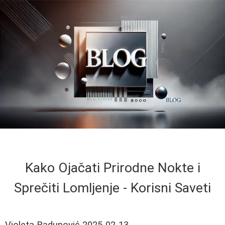
Kako Ojačati Prirodne Nokte i
Sprečiti Lomljenje - Korisni Saveti
Violeta Radunović
2025-02-13