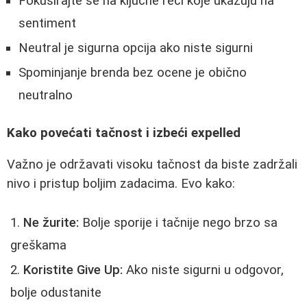
Fokusirajte se na ključne reči koje ukazuju na
sentiment
Neutral je sigurna opcija ako niste sigurni
Spominjanje brenda bez ocene je obično
neutralno
Kako povećati tačnost i izbeći expelled
Važno je održavati visoku tačnost da biste zadržali
nivo i pristup boljim zadacima. Evo kako:
Ne žurite:
Bolje sporije i tačnije nego brzo sa
greškama
Koristite Give Up:
Ako niste sigurni u odgovor,
bolje odustanite