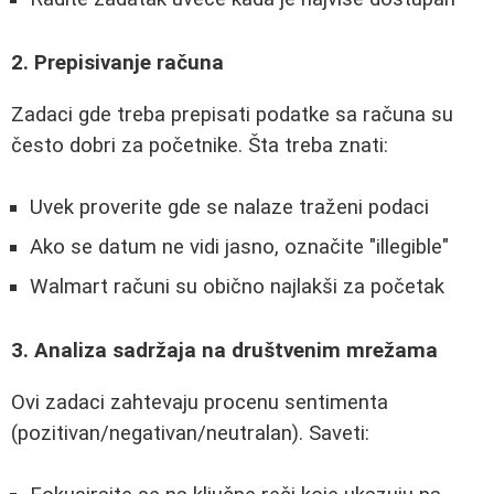
2. Prepisivanje računa
Zadaci gde treba prepisati podatke sa računa su
često dobri za početnike. Šta treba znati:
Uvek proverite gde se nalaze traženi podaci
Ako se datum ne vidi jasno, označite "illegible"
Walmart računi su obično najlakši za početak
3. Analiza sadržaja na društvenim mrežama
Ovi zadaci zahtevaju procenu sentimenta
(pozitivan/negativan/neutralan). Saveti: