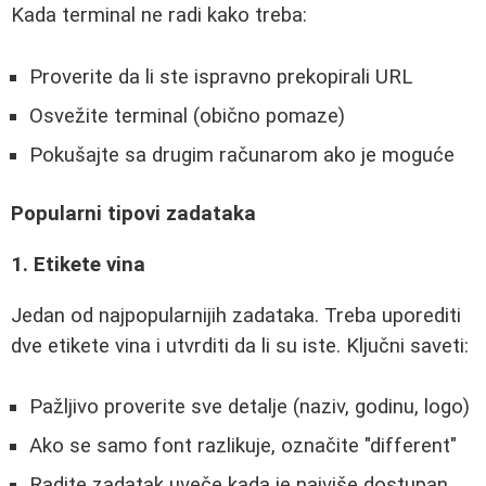
Kada terminal ne radi kako treba:
Proverite da li ste ispravno prekopirali URL
Osvežite terminal (obično pomaze)
Pokušajte sa drugim računarom ako je moguće
Popularni tipovi zadataka
1. Etikete vina
Jedan od najpopularnijih zadataka. Treba uporediti
dve etikete vina i utvrditi da li su iste. Ključni saveti:
Pažljivo proverite sve detalje (naziv, godinu, logo)
Ako se samo font razlikuje, označite "different"
Radite zadatak uveče kada je najviše dostupan