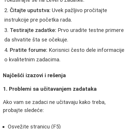
fokusirajte se na Level 0 zadatke.
Čitajte uputstva:
Uvek pažljivo pročitajte
instrukcije pre početka rada.
Testirajte zadatke:
Prvo uradite testne primere
da shvatite šta se očekuje.
Pratite forume:
Korisnici često dele informacije
o kvalitetnim zadacima.
Najčešći izazovi i rešenja
1. Problemi sa učitavanjem zadataka
Ako vam se zadaci ne učitavaju kako treba,
probajte sledeće:
Osvežite stranicu (F5)