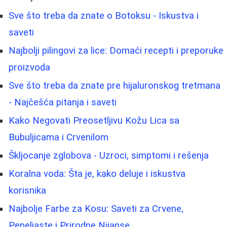
Sve što treba da znate o Botoksu - Iskustva i
saveti
Najbolji pilingovi za lice: Domaći recepti i preporuke
proizvoda
Sve što treba da znate pre hijaluronskog tretmana
- Najčešća pitanja i saveti
Kako Negovati Preosetljivu Kožu Lica sa
Bubuljicama i Crvenilom
Škljocanje zglobova - Uzroci, simptomi i rešenja
Koralna voda: Šta je, kako deluje i iskustva
korisnika
Najbolje Farbe za Kosu: Saveti za Crvene,
Pepeljaste i Prirodne Nijanse