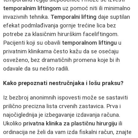
temporalnim liftingom
uz pomoć niti ili minimalno
invazivnih tehnika.
Temporalni lifting
daje suptilan
efekat podmlađivanja gornje trećine lica bez
potrebe za klasičnim hirurškim faceliftingom.
Pacijenti koji su obavili
temporalnom liftingu
u
privatnim klinikama često kažu da se osećaju
osveženo, bez dramatičnih promena koje bi ih
odavale da su nešto radili.
Kako prepoznati nestručnjaka i lošu praksu?
Iz bezbroj anonimnih ispovesti može se sastaviti
prilično precizna lista crvenih zastavica. Prva i
najočiglednija je izbegavanje izdavanja računa.
Ukoliko
privatna klinika za plastičnu hirurgiju
ili
ordinacija ne želi da vam izda fiskalni račun, znajte