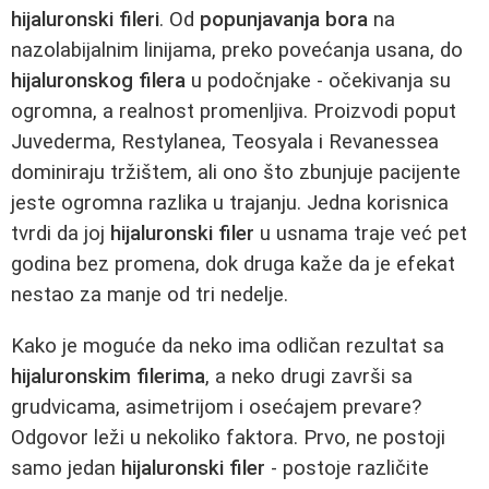
hijaluronski fileri
. Od
popunjavanja bora
na
nazolabijalnim linijama, preko povećanja usana, do
hijaluronskog filera
u podočnjake - očekivanja su
ogromna, a realnost promenljiva. Proizvodi poput
Juvederma, Restylanea, Teosyala i Revanessea
dominiraju tržištem, ali ono što zbunjuje pacijente
jeste ogromna razlika u trajanju. Jedna korisnica
tvrdi da joj
hijaluronski filer
u usnama traje već pet
godina bez promena, dok druga kaže da je efekat
nestao za manje od tri nedelje.
Kako je moguće da neko ima odličan rezultat sa
hijaluronskim filerima
, a neko drugi završi sa
grudvicama, asimetrijom i osećajem prevare?
Odgovor leži u nekoliko faktora. Prvo, ne postoji
samo jedan
hijaluronski filer
- postoje različite