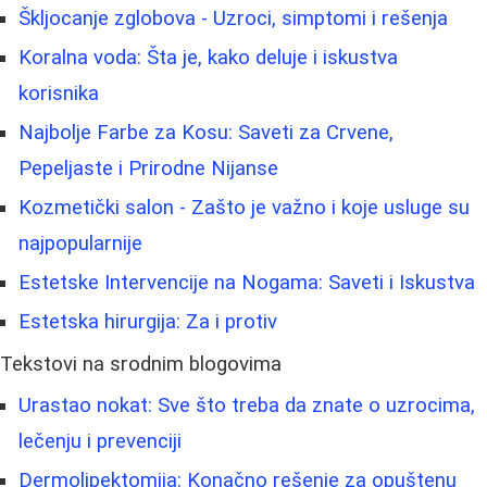
Škljocanje zglobova - Uzroci, simptomi i rešenja
Koralna voda: Šta je, kako deluje i iskustva
korisnika
Najbolje Farbe za Kosu: Saveti za Crvene,
Pepeljaste i Prirodne Nijanse
Kozmetički salon - Zašto je važno i koje usluge su
najpopularnije
Estetske Intervencije na Nogama: Saveti i Iskustva
Estetska hirurgija: Za i protiv
Tekstovi na srodnim blogovima
Urastao nokat: Sve što treba da znate o uzrocima,
lečenju i prevenciji
Dermolipektomija: Konačno rešenje za opuštenu