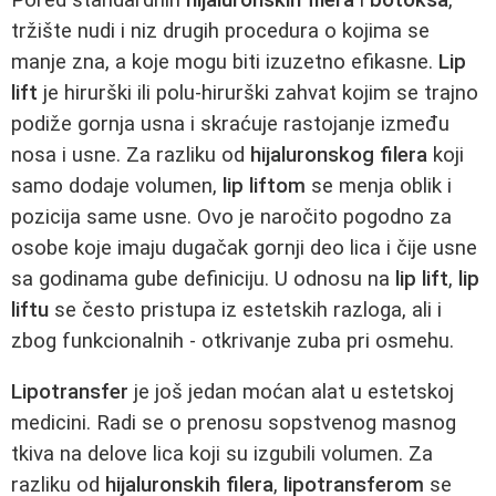
tržište nudi i niz drugih procedura o kojima se
manje zna, a koje mogu biti izuzetno efikasne.
Lip
lift
je hirurški ili polu-hirurški zahvat kojim se trajno
podiže gornja usna i skraćuje rastojanje između
nosa i usne. Za razliku od
hijaluronskog filera
koji
samo dodaje volumen,
lip liftom
se menja oblik i
pozicija same usne. Ovo je naročito pogodno za
osobe koje imaju dugačak gornji deo lica i čije usne
sa godinama gube definiciju. U odnosu na
lip lift
,
lip
liftu
se često pristupa iz estetskih razloga, ali i
zbog funkcionalnih - otkrivanje zuba pri osmehu.
Lipotransfer
je još jedan moćan alat u estetskoj
medicini. Radi se o prenosu sopstvenog masnog
tkiva na delove lica koji su izgubili volumen. Za
razliku od
hijaluronskih filera
,
lipotransferom
se