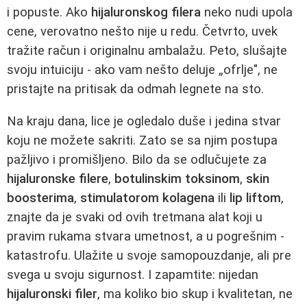
i popuste. Ako
hijaluronskog filera
neko nudi upola
cene, verovatno nešto nije u redu. Četvrto, uvek
tražite račun i originalnu ambalažu. Peto, slušajte
svoju intuiciju - ako vam nešto deluje „ofrlje", ne
pristajte na pritisak da odmah legnete na sto.
Na kraju dana, lice je ogledalo duše i jedina stvar
koju ne možete sakriti. Zato se sa njim postupa
pažljivo i promišljeno. Bilo da se odlučujete za
hijaluronske filere
,
botulinskim toksinom
,
skin
boosterima
,
stimulatorom kolagena
ili
lip liftom
,
znajte da je svaki od ovih tretmana alat koji u
pravim rukama stvara umetnost, a u pogrešnim -
katastrofu. Ulažite u svoje samopouzdanje, ali pre
svega u svoju sigurnost. I zapamtite: nijedan
hijaluronski filer
, ma koliko bio skup i kvalitetan, ne