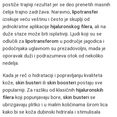
postiže trajniji rezultat jer se deo prenetih masnih
ćelija trajno zadržava. Naravno,
lipotransfer
iziskuje veću veštinu i često je skuplji od
jednokratne aplikacije
hijaluronskog filera
, ali na
duže staze može biti isplativiji. Ljudi koji su se
odlučili za
lipotransferom
u područje jagodica i
podočnjaka uglavnom su prezadovoljni, mada je
oporavak duži i podrazumeva otok od nekoliko
nedelja.
Kada je reč o hidrataciji i popravljanju kvaliteta
kože,
skin busteri
ili
skin boosteri
postaju sve
popularniji. Za razliku od klasičnih
hijaluronskih
filera
koji popunjavaju bore,
skin busteri
se
ubrizgavaju plitko i u malim količinama širom lica
kako bi se koža dubinski hidrirala i stimulisala