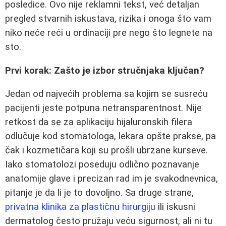
posledice. Ovo nije reklamni tekst, već detaljan
pregled stvarnih iskustava, rizika i onoga što vam
niko neće reći u ordinaciji pre nego što legnete na
sto.
Prvi korak: Zašto je izbor stručnjaka ključan?
Jedan od najvećih problema sa kojim se susreću
pacijenti jeste potpuna netransparentnost. Nije
retkost da se za aplikaciju hijaluronskih filera
odlučuje kod stomatologa, lekara opšte prakse, pa
čak i kozmetičara koji su prošli ubrzane kurseve.
Iako stomatolozi poseduju odlično poznavanje
anatomije glave i precizan rad im je svakodnevnica,
pitanje je da li je to dovoljno. Sa druge strane,
privatna klinika za plastičnu hirurgiju
ili iskusni
dermatolog često pružaju veću sigurnost, ali ni tu