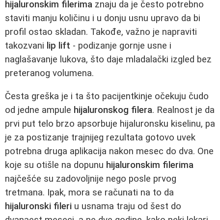
hijaluronskim filerima
znaju da je često potrebno
staviti manju količinu i u donju usnu upravo da bi
profil ostao skladan. Takođe, važno je napraviti
takozvani
lip lift
- podizanje gornje usne i
naglašavanje lukova, što daje mladalački izgled bez
preteranog volumena.
Česta greška je i ta što pacijentkinje očekuju čudo
od jedne ampule
hijaluronskog filera
. Realnost je da
prvi put telo brzo apsorbuje hijaluronsku kiselinu, pa
je za postizanje trajnijeg rezultata gotovo uvek
potrebna druga aplikacija nakon mesec do dva. One
koje su otišle na dopunu
hijaluronskim filerima
najčešće su zadovoljnije nego posle prvog
tretmana. Ipak, mora se računati na to da
hijaluronski fileri
u usnama traju od šest do
dvanaest meseci, a ne dve godine, kako neki lekari