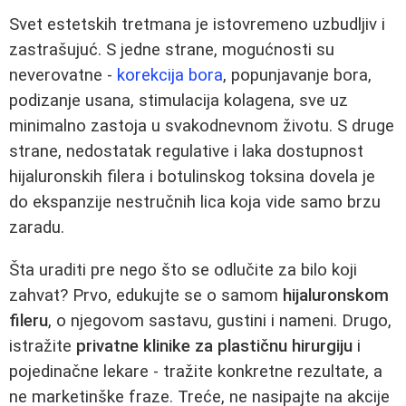
Svet estetskih tretmana je istovremeno uzbudljiv i
zastrašujuć. S jedne strane, mogućnosti su
neverovatne -
korekcija bora
, popunjavanje bora,
podizanje usana, stimulacija kolagena, sve uz
minimalno zastoja u svakodnevnom životu. S druge
strane, nedostatak regulative i laka dostupnost
hijaluronskih filera i botulinskog toksina dovela je
do ekspanzije nestručnih lica koja vide samo brzu
zaradu.
Šta uraditi pre nego što se odlučite za bilo koji
zahvat? Prvo, edukujte se o samom
hijaluronskom
fileru
, o njegovom sastavu, gustini i nameni. Drugo,
istražite
privatne klinike za plastičnu hirurgiju
i
pojedinačne lekare - tražite konkretne rezultate, a
ne marketinške fraze. Treće, ne nasipajte na akcije