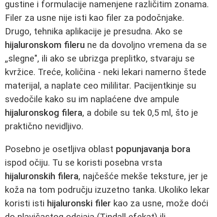
gustine i formulacije namenjene različitim zonama.
Filer za usne nije isti kao filer za podočnjake.
Drugo, tehnika aplikacije je presudna. Ako se
hijaluronskom fileru
ne da dovoljno vremena da se
„slegne", ili ako se ubrizga preplitko, stvaraju se
kvržice. Treće, količina - neki lekari namerno štede
materijal, a naplate ceo mililitar. Pacijentkinje su
svedočile kako su im naplaćene dve ampule
hijaluronskog filera
, a dobile su tek 0,5 ml, što je
praktično nevidljivo.
Posebno je osetljiva oblast
popunjavanja bora
ispod očiju. Tu se koristi posebna vrsta
hijaluronskih filera
, najčešće mekše teksture, jer je
koža na tom području izuzetno tanka. Ukoliko lekar
koristi isti
hijaluronski filer
kao za usne, može doći
do plavičastog odsjaja (Tindall efekat) ili