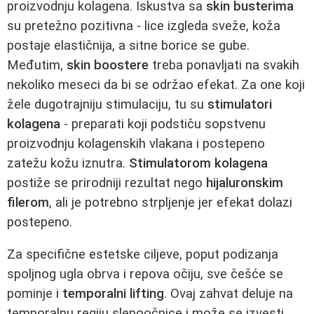
proizvodnju kolagena. Iskustva sa
skin busterima
su pretežno pozitivna - lice izgleda sveže, koža
postaje elastičnija, a sitne borice se gube.
Međutim,
skin boostere
treba ponavljati na svakih
nekoliko meseci da bi se održao efekat. Za one koji
žele dugotrajniju stimulaciju, tu su
stimulatori
kolagena
- preparati koji podstiču sopstvenu
proizvodnju kolagenskih vlakana i postepeno
zatežu kožu iznutra.
Stimulatorom kolagena
postiže se prirodniji rezultat nego
hijaluronskim
filerom
, ali je potrebno strpljenje jer efekat dolazi
postepeno.
Za specifične estetske ciljeve, poput podizanja
spoljnog ugla obrva i repova očiju, sve češće se
pominje i
temporalni lifting
. Ovaj zahvat deluje na
temporalnu regiju slepoočnice i može se izvesti