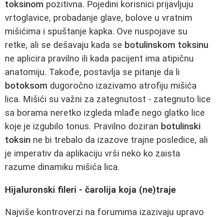
toksinom
pozitivna. Pojedini korisnici prijavljuju
vrtoglavice, probadanje glave, bolove u vratnim
mišićima i spuštanje kapka. Ove nuspojave su
retke, ali se dešavaju kada se
botulinskom toksinu
ne aplicira pravilno ili kada pacijent ima atipičnu
anatomiju. Takođe, postavlja se pitanje da li
botoksom
dugoročno izazivamo atrofiju mišića
lica. Mišići su važni za zategnutost - zategnuto lice
sa borama neretko izgleda mlađe nego glatko lice
koje je izgubilo tonus. Pravilno doziran
botulinski
toksin
ne bi trebalo da izazove trajne posledice, ali
je imperativ da aplikaciju vrši neko ko zaista
razume dinamiku mišića lica.
Hijaluronski fileri - čarolija koja (ne)traje
Najviše kontroverzi na forumima izazivaju upravo