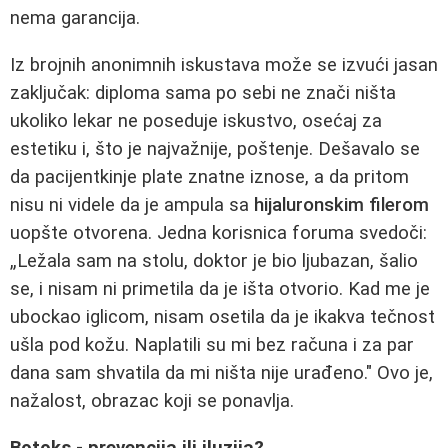
nema garancija.
Iz brojnih anonimnih iskustava može se izvući jasan
zaključak: diploma sama po sebi ne znači ništa
ukoliko lekar ne poseduje iskustvo, osećaj za
estetiku i, što je najvažnije, poštenje. Dešavalo se
da pacijentkinje plate znatne iznose, a da pritom
nisu ni videle da je ampula sa
hijaluronskim filerom
uopšte otvorena. Jedna korisnica foruma svedoči:
„Ležala sam na stolu, doktor je bio ljubazan, šalio
se, i nisam ni primetila da je išta otvorio. Kad me je
ubockao iglicom, nisam osetila da je ikakva tečnost
ušla pod kožu. Naplatili su mi bez računa i za par
dana sam shvatila da mi ništa nije urađeno." Ovo je,
nažalost, obrazac koji se ponavlja.
Botoks - prevencija ili iluzija?