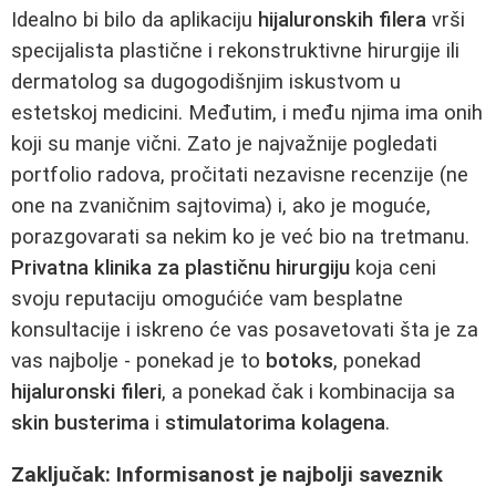
Idealno bi bilo da aplikaciju
hijaluronskih filera
vrši
specijalista plastične i rekonstruktivne hirurgije ili
dermatolog sa dugogodišnjim iskustvom u
estetskoj medicini. Međutim, i među njima ima onih
koji su manje vični. Zato je najvažnije pogledati
portfolio radova, pročitati nezavisne recenzije (ne
one na zvaničnim sajtovima) i, ako je moguće,
porazgovarati sa nekim ko je već bio na tretmanu.
Privatna klinika za plastičnu hirurgiju
koja ceni
svoju reputaciju omogućiće vam besplatne
konsultacije i iskreno će vas posavetovati šta je za
vas najbolje - ponekad je to
botoks
, ponekad
hijaluronski fileri
, a ponekad čak i kombinacija sa
skin busterima
i
stimulatorima kolagena
.
Zaključak: Informisanost je najbolji saveznik