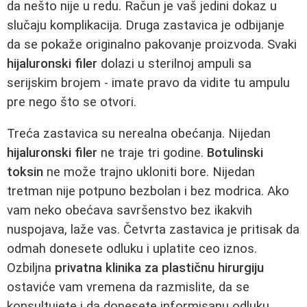
da nešto nije u redu. Račun je vaš jedini dokaz u
slučaju komplikacija. Druga zastavica je odbijanje
da se pokaže originalno pakovanje proizvoda. Svaki
hijaluronski filer
dolazi u sterilnoj ampuli sa
serijskim brojem - imate pravo da vidite tu ampulu
pre nego što se otvori.
Treća zastavica su nerealna obećanja. Nijedan
hijaluronski filer
ne traje tri godine.
Botulinski
toksin
ne može trajno ukloniti bore. Nijedan
tretman nije potpuno bezbolan i bez modrica. Ako
vam neko obećava savršenstvo bez ikakvih
nuspojava, laže vas. Četvrta zastavica je pritisak da
odmah donesete odluku i uplatite ceo iznos.
Ozbiljna
privatna klinika za plastičnu hirurgiju
ostaviće vam vremena da razmislite, da se
konsultujete i da donesete informisanu odluku.