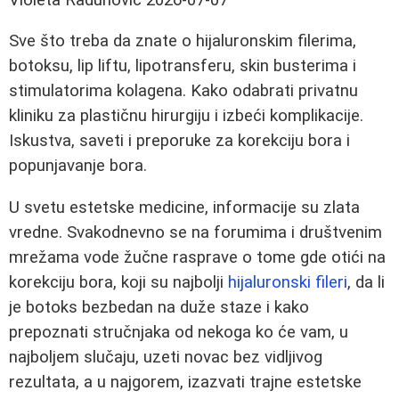
Sve što treba da znate o hijaluronskim filerima,
botoksu, lip liftu, lipotransferu, skin busterima i
stimulatorima kolagena. Kako odabrati privatnu
kliniku za plastičnu hirurgiju i izbeći komplikacije.
Iskustva, saveti i preporuke za korekciju bora i
popunjavanje bora.
U svetu estetske medicine, informacije su zlata
vredne. Svakodnevno se na forumima i društvenim
mrežama vode žučne rasprave o tome gde otići na
korekciju bora, koji su najbolji
hijaluronski fileri
, da li
je botoks bezbedan na duže staze i kako
prepoznati stručnjaka od nekoga ko će vam, u
najboljem slučaju, uzeti novac bez vidljivog
rezultata, a u najgorem, izazvati trajne estetske