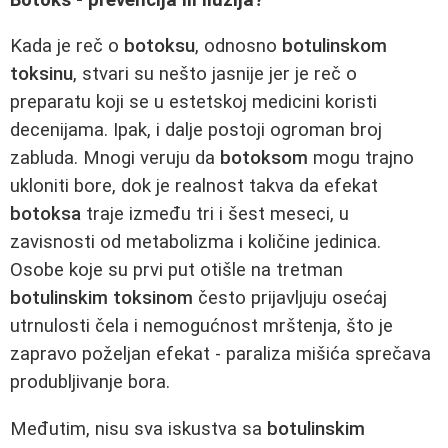
Kada je reč o
botoksu
, odnosno
botulinskom
toksinu
, stvari su nešto jasnije jer je reč o
preparatu koji se u estetskoj medicini koristi
decenijama. Ipak, i dalje postoji ogroman broj
zabluda. Mnogi veruju da
botoksom
mogu trajno
ukloniti bore, dok je realnost takva da efekat
botoksa
traje između tri i šest meseci, u
zavisnosti od metabolizma i količine jedinica.
Osobe koje su prvi put otišle na tretman
botulinskim toksinom
često prijavljuju osećaj
utrnulosti čela i nemogućnost mrštenja, što je
zapravo poželjan efekat - paraliza mišića sprečava
produbljivanje bora.
Međutim, nisu sva iskustva sa
botulinskim