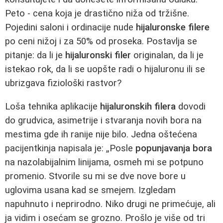
Peto - cena koja je drastično niža od tržišne.
Pojedini saloni i ordinacije nude
hijaluronske filere
po ceni nižoj i za 50% od proseka. Postavlja se
pitanje: da li je
hijaluronski filer
originalan, da li je
istekao rok, da li se uopšte radi o hijaluronu ili se
ubrizgava fiziološki rastvor?
Loša tehnika aplikacije
hijaluronskih filera
dovodi
do grudvica, asimetrije i stvaranja novih bora na
mestima gde ih ranije nije bilo. Jedna oštećena
pacijentkinja napisala je: „Posle
popunjavanja bora
na nazolabijalnim linijama, osmeh mi se potpuno
promenio. Stvorile su mi se dve nove bore u
uglovima usana kad se smejem. Izgledam
napuhnuto i neprirodno. Niko drugi ne primećuje, ali
ja vidim i osećam se grozno. Prošlo je više od tri