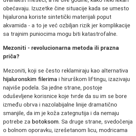
obećavaju. Izuzetke čine situacije kada se umesto
hijalurona koriste sintetički materijali poput
akvamida - a to je već ozbiljan rizik jer komplikacije
sa trajnim puniocima mogu biti katastrofalne.
Mezoniti - revolucionarna metoda ili prazna
priča?
Mezoniti, koji se često reklamiraju kao alternativa
hijaluronskim filerima
i hirurškom liftingu, izazivaju
najviše podela. Sa jedne strane, postoje
oduševljene korisnice koje tvrde da su im se bore
između obrva i nazolabijalne linije dramatično
smanjile, da im je koža zategnutija i da nemaju
potrebe za
botoksom
. Sa druge strane, svedočenja
o bolnom oporavku, izrešetanom licu, modricama