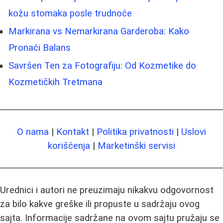
kožu stomaka posle trudnoće
Markirana vs Nemarkirana Garderoba: Kako
Pronaći Balans
Savršen Ten za Fotografiju: Od Kozmetike do
Kozmetičkih Tretmana
O nama
|
Kontakt
|
Politika privatnosti
|
Uslovi
korišćenja
|
Marketinški servisi
Urednici i autori ne preuzimaju nikakvu odgovornost
za bilo kakve greške ili propuste u sadržaju ovog
sajta. Informacije sadržane na ovom sajtu pružaju se