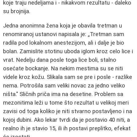
koje traju nedeljama i - nikakvom rezultatu - daleko
su brojnija.
Jedna anonimna žena koja je obavila tretman u
renomiranoj ustanovi napisala je: „Tretman sam
radila pod lokalnom anestezijom, ali i dalje je bio
bolan. Zamislite stotinu uboda iglom kroz celo lice i
vrat. Nedelju dana posle toga lice boli, stalno
osećate bockanje. Na nekim mestima su se niti
videle kroz kožu. Slikala sam se pre i posle - razlike
nema. Potrošila sam veliki novac za jedno veliko
ništa." Sličnih priča ima na desetine. Problem sa
mezonitima leži u tome što rezultat u velikoj meri
zavisi od toga koliko je niti stvarno postavljeno i na
kojoj dubini. Ako lekar tvrdi da je postavio 40 niti, a
realno ih je stavio 15, ili ih postavi preplitko, efekat
će izostati.