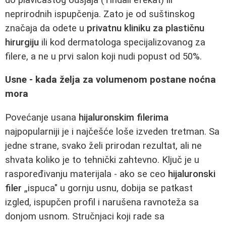
neprirodnih ispupčenja. Zato je od suštinskog
značaja da odete u
privatnu kliniku za plastičnu
hirurgiju
ili kod dermatologa specijalizovanog za
filere, a ne u prvi salon koji nudi popust od 50%.
Usne - kada želja za volumenom postane noćna
mora
Povećanje usana
hijaluronskim filerima
najpopularniji je i najčešće loše izveden tretman. Sa
jedne strane, svako želi prirodan rezultat, ali ne
shvata koliko je to tehnički zahtevno. Ključ je u
raspoređivanju materijala - ako se ceo
hijaluronski
filer
„ispuca" u gornju usnu, dobija se patkast
izgled, ispupčen profil i narušena ravnoteža sa
donjom usnom. Stručnjaci koji rade sa