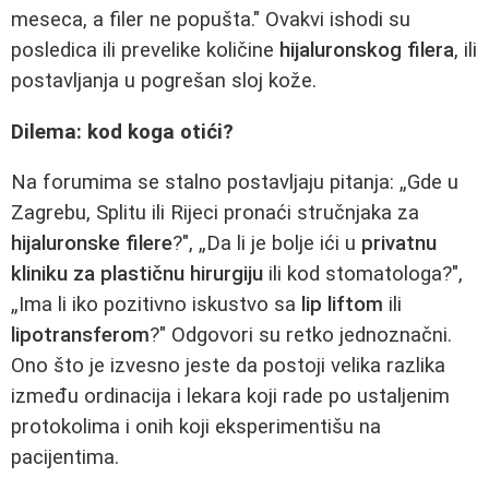
meseca, a filer ne popušta." Ovakvi ishodi su
posledica ili prevelike količine
hijaluronskog filera
, ili
postavljanja u pogrešan sloj kože.
Dilema: kod koga otići?
Na forumima se stalno postavljaju pitanja: „Gde u
Zagrebu, Splitu ili Rijeci pronaći stručnjaka za
hijaluronske filere
?", „Da li je bolje ići u
privatnu
kliniku za plastičnu hirurgiju
ili kod stomatologa?",
„Ima li iko pozitivno iskustvo sa
lip liftom
ili
lipotransferom
?" Odgovori su retko jednoznačni.
Ono što je izvesno jeste da postoji velika razlika
između ordinacija i lekara koji rade po ustaljenim
protokolima i onih koji eksperimentišu na
pacijentima.