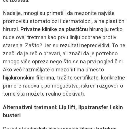
Nadalje, mnogi su primetili da mezonite najviše
promovišu stomatolozi i dermatolozi, a ne plastični
hirurzi.
Privatne klinike za plastičnu hirurgiju
retko
nude ovaj tretman kao prvu liniju odbrane protiv
starenja. Zašto? Jer su rezultati nepredvidivi. To ne
znači da je reč o prevari, ali znači da je potrebno
mnogo više opreza nego što se na prvi pogled čini.
Ako već razmišljate o mezonitima umesto
hijaluronskim filerima
, tražite sertifikate, konkretne
primere radova i, po mogućstvu, iskren razgovor o
tome šta možete realno očekivati.
Alternativni tretmani: Lip lift, lipotransfer i skin
busteri
Pored standardnih
hijaluronskih filera
i
botoksa
,