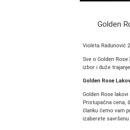
Golden Ro
Violeta Radunović
Sve o Golden Rose l
izbor i duže trajanje
Golden Rose Lakovi
Golden Rose lakovi z
Pristupačna cena, š
članku ćemo vam pre
izaberete savršenu 