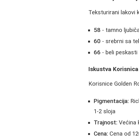
Teksturirani lakovi k
58
- tamno ljubič
60
- srebrni sa t
66
- beli peskasti
Iskustva Korisnica
Korisnice Golden Ro
Pigmentacija:
Rich
1-2 sloja
Trajnost:
Većina k
Cena:
Cena od 120