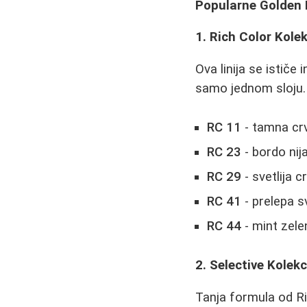
Popularne Golden 
1. Rich Color Kolek
Ova linija se istič
samo jednom sloju. 
RC 11
- tamna cr
RC 23
- bordo nij
RC 29
- svetlija 
RC 41
- prelepa 
RC 44
- mint zele
2. Selective Kolekc
Tanja formula od Ric