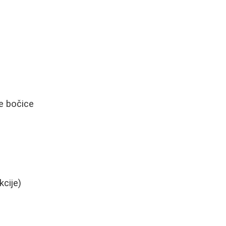
e bočice
kcije)