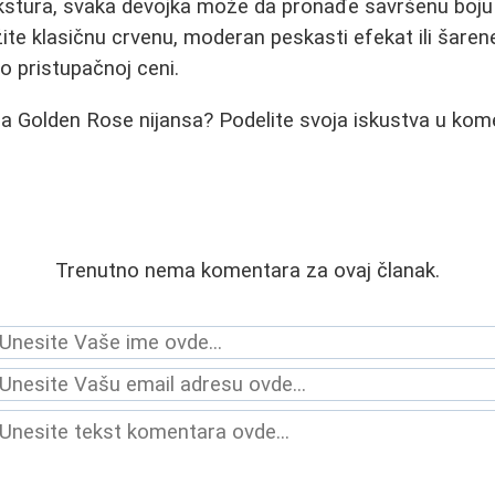
 tekstura, svaka devojka može da pronađe savršenu boju 
žite klasičnu crvenu, moderan peskasti efekat ili šaren
o pristupačnoj ceni.
na Golden Rose nijansa? Podelite svoja iskustva u kom
Trenutno nema komentara za ovaj članak.