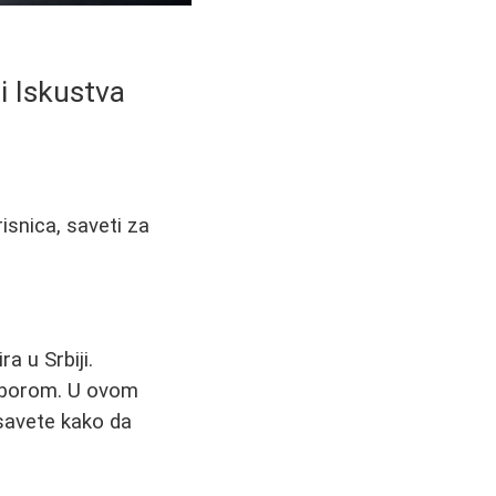
i Iskustva
isnica, saveti za
a u Srbiji.
 izborom. U ovom
 savete kako da