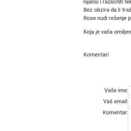
nijansi i različitih
Bez obzira da li tra
Rose nudi rešenje p
Koja je vaša omilje
Komentari
Vaše ime:
Vaš email:
Komentar: