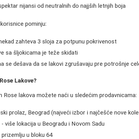
pektar nijansi od neutralnih do najjših letnjih boja
korisnice pominju:
ponekad zahteva 3 sloja za potpunu pokrivenost
e sa šljokicama je teže skidati
a se dešava da se lakovi zgrušavaju pre potrošnje cel
 Rose Lakove?
en Rose lakova možete naći u sledećim prodavnicama:
jski prolaz, Beograd (najveći izbor i najčešće nove kole
p
- više lokacija u Beogradu i Novom Sadu
 prizemlju u bloku 64