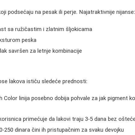
oji podsećaju na pesak ili perje. Najatraktivnije nijanse
ast sa ružičastim i zlatnim šljokicama
eksturom peska
 lak savršen za letnje kombinacije
se lakova ističu sledeće prednosti:
 Color linija posebno dobija pohvale za jak pigment ko
orisnica primećuje da lakovi traju 3-5 dana bez ošteć
-250 dinara čini ih pristupačnim za svaku devojku