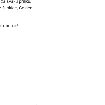
za svaku priliku.
e šljokice, Golden
entarima!