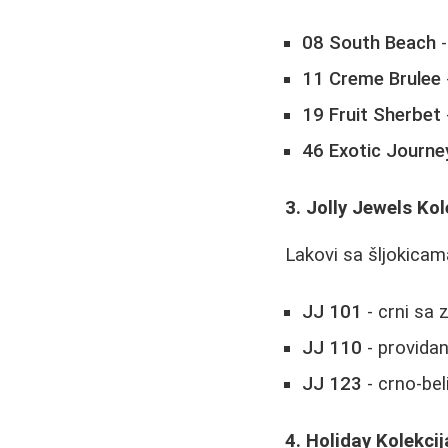
08 South Beach
-
11 Creme Brulee
19 Fruit Sherbet
46 Exotic Journe
3. Jolly Jewels Kol
Lakovi sa šljokicama
JJ 101
- crni sa 
JJ 110
- providan
JJ 123
- crno-bel
4. Holiday Kolekcij