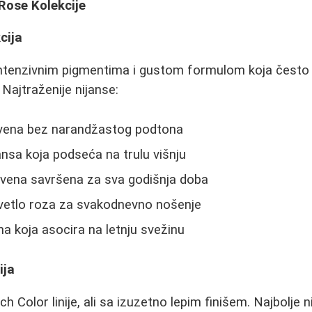
Rose Kolekcije
cija
e intenzivnim pigmentima i gustom formulom koja često
Najtraženije nijanse:
vena bez narandžastog podtona
ansa koja podseća na trulu višnju
crvena savršena za sva godišnja doba
svetlo roza za svakodnevno nošenje
na koja asocira na letnju svežinu
ija
h Color linije, ali sa izuzetno lepim finišem. Najbolje n