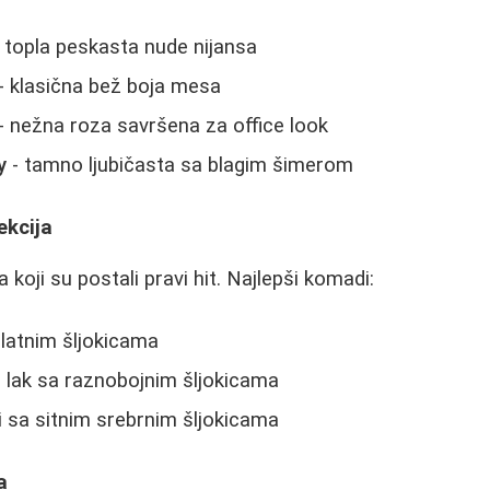
 topla peskasta nude nijansa
- klasična bež boja mesa
- nežna roza savršena za office look
y
- tamno ljubičasta sa blagim šimerom
ekcija
 koji su postali pravi hit. Najlepši komadi:
zlatnim šljokicama
 lak sa raznobojnim šljokicama
i sa sitnim srebrnim šljokicama
a