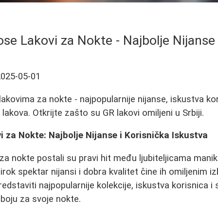
se Lakovi za Nokte - Najbolje Nijanse 
2025-05-01
akovima za nokte - najpopularnije nijanse, iskustva kor
 lakova. Otkrijte zašto su GR lakovi omiljeni u Srbiji.
 za Nokte: Najbolje Nijanse i Korisnička Iskustva
a nokte postali su pravi hit među ljubiteljicama manikir
irok spektar nijansi i dobra kvalitet čine ih omiljenim
dstaviti najpopularnije kolekcije, iskustva korisnica i
boju za svoje nokte.