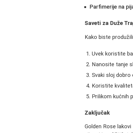
Parfimerije na pi
Saveti za Duže Tr
Kako biste produžil
Uvek koristite b
Nanosite tanje s
Svaki sloj dobro
Koristite kvalite
Prilikom kućnih p
Zaključak
Golden Rose lakovi 