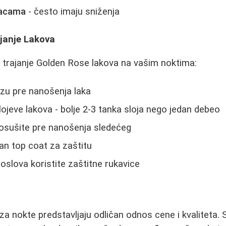
jacama
- često imaju sniženja
ajanje Lakova
i trajanje Golden Rose lakova na vašim noktima:
azu pre nanošenja laka
lojeve lakova - bolje 2-3 tanka sloja nego jedan debeo
 osušite pre nanošenja sledećeg
tan top coat za zaštitu
oslova koristite zaštitne rukavice
za nokte predstavljaju odličan odnos cene i kvaliteta