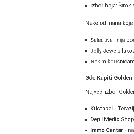
Izbor boja:
Širok s
Neke od mana koje 
Selective linija 
Jolly Jewels lakov
Nekim korisnicam
Gde Kupiti Golden
Najveći izbor Gold
Kristabel
- Terazi
Depil Medic Sho
Immo Centar
- na